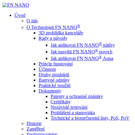
Úvod
O nás
®
O Technologii FN NANO
3D prohlídka kanceláře
Rady a návody
®
Jak aplikovat FN NANO
nátěry
®
Jak nasvítit FN NANO
povrch
®
Jak aplikovat FN NANO
Aqua
Princip fungování
Účinnost
Druhy produktů
Barevné odstíny
Praktické použití
Dokumenty
Patenty a ochranné známky
Certifikáty
Nezávislé testování
Prohlášení a stanoviska
Technické a bezpečnostní listy, PoS, PoV
Historie
Zaměření
Spolupracujeme