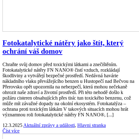
Fotokatalytické nátěry jako štít, který
ochrání váš domov
Chraňte svůj domov před toxickými látkami a znečištěním.
Fotokatalytické nátěry FN NANO® čistí vzduch, rozkládají
škodliviny a vytvářejí bezpečné prostředí. Nedávná havárie
nákladního vlaku převážejícího benzen u Hustopečí nad Bečvou na
Přerovsku opět upozornila na nebezpečí, která mohou nečekaně
ohrozit naše zdraví a životní prostředí. Při této nehodě došlo k
požáru cisteren obsahujících přes tisíc tun toxického benzenu, což
může mít závažné dopady na okolní ekosystém. Fotokatalýza –
ochrana proti toxickým látkám V takových situacích mohou hrát
významnou roli fotokatalytické nátěry FN NANO®, [...]
12.3.2025
Aktuální zprávy a události
,
Hlavni stranka
Číst více