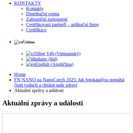
KONTAKTY
Kontakty
Distribuční centra
Zahraniční zastoupení
Certifikovaní partneři – aplikační firmy
Certifikace
Čeština
Tiếng Việt
(
Vietnamský
)
Italiano
(
Ital
)
English
(
Angličtina
)
Home
FN NANO na NanoCzech 2025: Jak fotokatalýza pomáhá
čistit vzduch a chránit naše zdraví
Aktuální zprávy a události
Aktuální zprávy a události