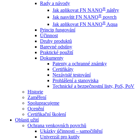
Rady a návody
®
Jak aplikovat FN NANO
nátěry
®
Jak nasvítit FN NANO
povrch
®
Jak aplikovat FN NANO
Aqua
Princip fungování
Účinnost
Druhy produktů
Barevné odstíny
Praktické použití
Dokumenty
Patenty a ochranné známky
Certifikáty
Nezávislé testování
Prohlášení a stanoviska
Technické a bezpečnostní listy, PoS, PoV
Historie
Zaměření
Spolupracujeme
Ocenění
Certifikační školení
Oblasti užití
Ochrana venkovních povrchů
Ukázky účinnosti – samočištění
Univerzál pro kutily