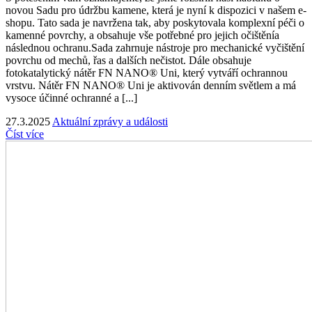
novou Sadu pro údržbu kamene, která je nyní k dispozici v našem e-
shopu. Tato sada je navržena tak, aby poskytovala komplexní péči o
kamenné povrchy, a obsahuje vše potřebné pro jejich očištěnía
následnou ochranu.​ Sada zahrnuje nástroje pro mechanické vyčištění
povrchu od mechů, řas a dalších nečistot. Dále obsahuje
fotokatalytický nátěr FN NANO® Uni, který vytváří ochrannou
vrstvu. Nátěr FN NANO® Uni je aktivován denním světlem a má
vysoce účinné ochranné a [...]
27.3.2025
Aktuální zprávy a události
Číst více