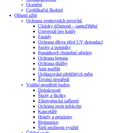
Ocenění
Certifikační školení
Oblasti užití
Ochrana venkovních povrchů
Ukázky účinnosti – samočištění
Univerzál pro kutily
Fasády
Ochrana dřeva před UV degradací
Sochy a pomníky
Památkově chráněné objekty
Ochrana betonu
Ochrana dlažby
Anti graffiti
Ochlazování přehřátých měst
Životní prostředí
Vnitřní prostředí budov
Domácnosti
Školy a školky
Zdravotnická zařízení
Ochrana proti infekcím
Kanceláře
Hotely a penziony
Restaurace
Širší možnosti využití
Čištění vody