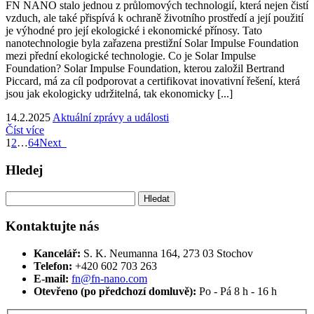
FN NANO stalo jednou z průlomových technologií, která nejen čistí
vzduch, ale také přispívá k ochraně životního prostředí a její použití
je výhodné pro její ekologické i ekonomické přínosy. Tato
nanotechnologie byla zařazena prestižní Solar Impulse Foundation
mezi přední ekologické technologie. Co je Solar Impulse
Foundation? Solar Impulse Foundation, kterou založil Bertrand
Piccard, má za cíl podporovat a certifikovat inovativní řešení, která
jsou jak ekologicky udržitelná, tak ekonomicky [...]
14.2.2025
Aktuální zprávy a události
Číst více
1
2
…
64
Next
Hledej
Vyhledávání
Kontaktujte nás
Kancelář:
S. K. Neumanna 164, 273 03 Stochov
Telefon:
+420 ‭602 703 263‬
E-mail:
fn@fn-nano.com
Otevřeno (po předchozí domluvě):
Po - Pá 8 h - 16 h