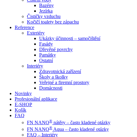
Bazény
Jezírka
Čističky vzduchu
Kočičí toalety bez zápachu
Reference
Exteriéry
Ukázky účinnosti – samočištění
Fasády
Dřevěné povrchy
Památky
Ostatní
Interiéry
Zdravotnická zařízení
Školy a školky
Veřejné a firemní prostory
Domácnosti
Novinky
Profesionální aplikace
E-SHOP
Košík
FAQ
®
FN NANO
nátěry – často kladené otázky
®
FN NANO
Aqua – často kladené otázky
FAQ – Interiéry