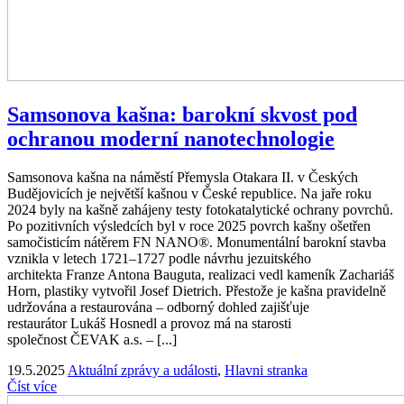
Samsonova kašna: barokní skvost pod
ochranou moderní nanotechnologie
Samsonova kašna na náměstí Přemysla Otakara II. v Českých
Budějovicích je největší kašnou v České republice. Na jaře roku
2024 byly na kašně zahájeny testy fotokatalytické ochrany povrchů.
Po pozitivních výsledcích byl v roce 2025 povrch kašny ošetřen
samočisticím nátěrem FN NANO®. Monumentální barokní stavba
vznikla v letech 1721–1727 podle návrhu jezuitského
architekta Franze Antona Bauguta, realizaci vedl kameník Zachariáš
Horn, plastiky vytvořil Josef Dietrich. Přestože je kašna pravidelně
udržována a restaurována – odborný dohled zajišťuje
restaurátor Lukáš Hosnedl a provoz má na starosti
společnost ČEVAK a.s. – [...]
19.5.2025
Aktuální zprávy a události
,
Hlavni stranka
Číst více