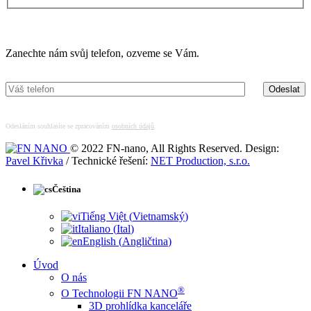
Máte zájem o více informací?
Zanechte nám svůj telefon, ozveme se Vám.
Odesláním souhlasíte se zpracováním
osobních údajů
.
© 2022 FN-nano, All Rights Reserved. Design:
Pavel Křivka
/ Technické řešení:
NET Production, s.r.o.
Čeština
Tiếng Việt
(
Vietnamský
)
Italiano
(
Ital
)
English
(
Angličtina
)
Úvod
O nás
®
O Technologii FN NANO
3D prohlídka kanceláře