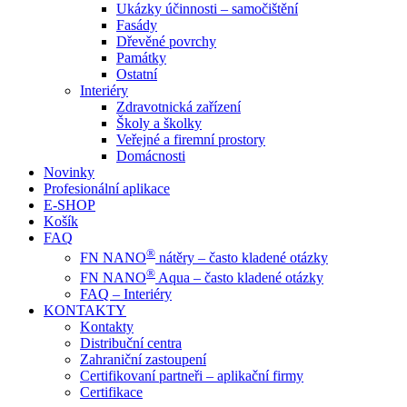
Ukázky účinnosti – samočištění
Fasády
Dřevěné povrchy
Památky
Ostatní
Interiéry
Zdravotnická zařízení
Školy a školky
Veřejné a firemní prostory
Domácnosti
Novinky
Profesionální aplikace
E-SHOP
Košík
FAQ
®
FN NANO
nátěry – často kladené otázky
®
FN NANO
Aqua – často kladené otázky
FAQ – Interiéry
KONTAKTY
Kontakty
Distribuční centra
Zahraniční zastoupení
Certifikovaní partneři – aplikační firmy
Certifikace