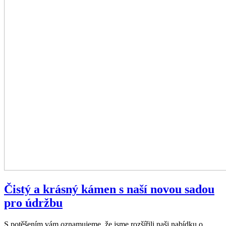
Čistý a krásný kámen s naší novou sadou
pro údržbu
S potěšením vám oznamujeme, že jsme rozšířili naši nabídku o