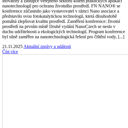
inovátory a zástupce veřejného sektoru kolem praktických aplikací
nanotechnologií pro ochranu životního prostředí. FN NANO® se
konference zúčastnilo jako vystavovatel v rámci Nano asociace a
představilo svou fotokatalytickou technologii, která dlouhodobě
pomáhá zlepšovat kvalitu prostředí. Zaměření konference: životní
prostředí na prvním místě Druhé vydání NanoCzech se neslo v
duchu udržitelnosti a ekologických technologií. Program konference
byl silně zaměřen na nanotechnologická řešení pro čištění vody, [...]
21.11.2025
Aktuální zprávy a události
Číst více