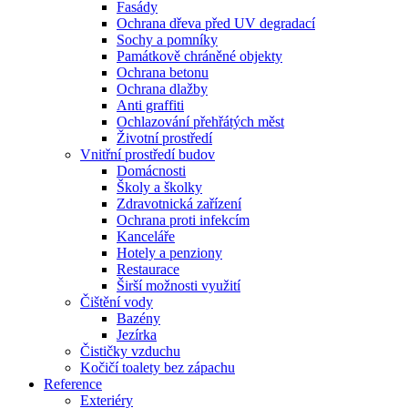
Fasády
Ochrana dřeva před UV degradací
Sochy a pomníky
Památkově chráněné objekty
Ochrana betonu
Ochrana dlažby
Anti graffiti
Ochlazování přehřátých měst
Životní prostředí
Vnitřní prostředí budov
Domácnosti
Školy a školky
Zdravotnická zařízení
Ochrana proti infekcím
Kanceláře
Hotely a penziony
Restaurace
Širší možnosti využití
Čištění vody
Bazény
Jezírka
Čističky vzduchu
Kočičí toalety bez zápachu
Reference
Exteriéry