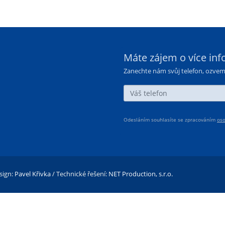
Máte zájem o více inf
Zanechte nám svůj telefon, ozve
Odesláním souhlasíte se zpracováním
oso
sign:
Pavel Křivka
/ Technické řešení:
NET Production, s.r.o.