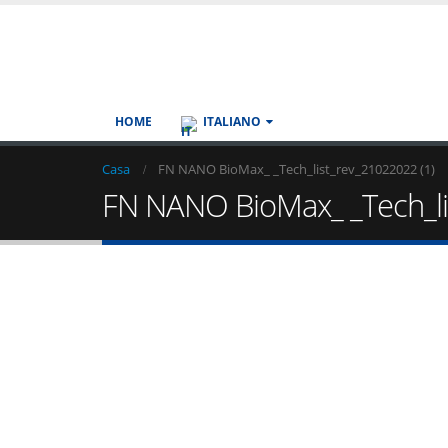
HOME
ITALIANO
Casa
FN NANO BioMax_ _Tech_list_rev_21022022 (1)
FN NANO BioMax_ _Tech_li