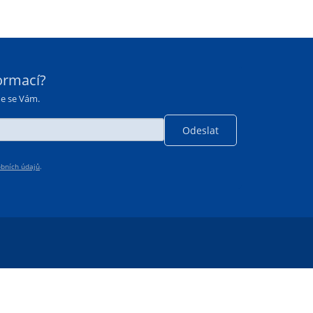
ormací?
me se Vám.
bních údajů
.