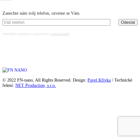
Máte zájem o více informací?
Zanechte nám svůj telefon, ozveme se Vám.
Odesláním souhlasíte se zpracováním
osobních údajů
.
© 2022 FN-nano, All Rights Reserved. Design:
Pavel Křivka
/ Technické
řešení:
NET Production, s.r.o.