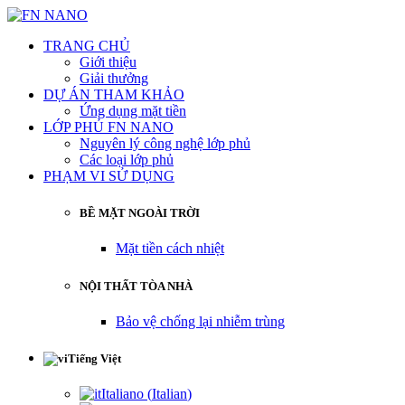
TRANG CHỦ
Giới thiệu
Giải thưởng
DỰ ÁN THAM KHẢO
Ứng dụng mặt tiền
LỚP PHỦ FN NANO
Nguyên lý công nghệ lớp phủ
Các loại lớp phủ
PHẠM VI SỬ DỤNG
BỀ MẶT NGOÀI TRỜI
Mặt tiền cách nhiệt
NỘI THẤT TÒA NHÀ
Bảo vệ chống lại nhiễm trùng
Tiếng Việt
Italiano
(
Italian
)