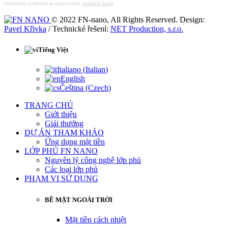
Odesláním souhlasíte se zpracováním
osobních údajů
.
© 2022 FN-nano, All Rights Reserved. Design:
Pavel Křivka
/ Technické řešení:
NET Production, s.r.o.
Tiếng Việt
Italiano
(
Italian
)
English
Čeština
(
Czech
)
TRANG CHỦ
Giới thiệu
Giải thưởng
DỰ ÁN THAM KHẢO
Ứng dụng mặt tiền
LỚP PHỦ FN NANO
Nguyên lý công nghệ lớp phủ
Các loại lớp phủ
PHẠM VI SỬ DỤNG
BỀ MẶT NGOÀI TRỜI
Mặt tiền cách nhiệt