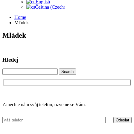
English
Čeština
(
Czech
)
Home
Mládek
Mládek
Hledej
Search
for:
Máte zájem o více informací?
Zanechte nám svůj telefon, ozveme se Vám.