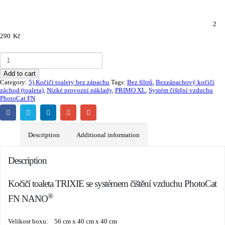
2
290
Kč
Add to cart
Category:
5) Kočičí toalety bez zápachu
Tags:
Bez filtrů
,
Bezzápachový kočičí
záchod (toaleta)
,
Nízké provozní náklady
,
PRIMO XL
,
Systém čištění vzduchu
PhotoCat FN
Description
Additional information
Description
Kočičí toaleta TRIXIE se systémem čištění vzduchu PhotoCat
®
FN NANO
Velikost boxu: 56 cm x 40 cm x 40 cm