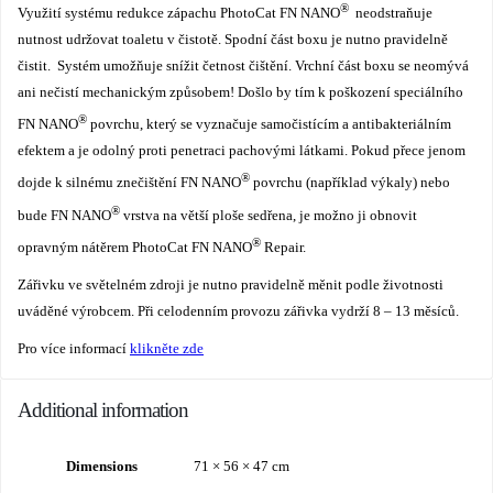
®
Využití systému redukce zápachu PhotoCat FN NANO
neodstraňuje
nutnost udržovat toaletu v čistotě. Spodní část boxu je nutno pravidelně
čistit. Systém umožňuje snížit četnost čištění. Vrchní část boxu se neomývá
ani nečistí mechanickým způsobem! Došlo by tím k poškození speciálního
®
FN NANO
povrchu, který se vyznačuje samočistícím a antibakteriálním
efektem a je odolný proti penetraci pachovými látkami. Pokud přece jenom
®
dojde k silnému znečištění FN NANO
povrchu (například výkaly) nebo
®
bude FN NANO
vrstva na větší ploše sedřena, je možno ji obnovit
®
opravným nátěrem PhotoCat FN NANO
Repair.
Zářivku ve světelném zdroji je nutno pravidelně měnit podle životnosti
uváděné výrobcem. Při celodenním provozu zářivka vydrží 8 – 13 měsíců.
Pro více informací
klikněte zde
Additional information
Dimensions
71 × 56 × 47 cm