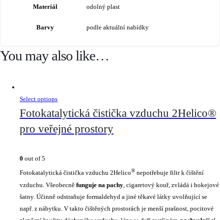
Materiál
odolný plast
Barvy
podle aktuální nabídky
You may also like…
Select options
Fotokatalytická čistička vzduchu 2Helico®
pro veřejné prostory
0
out of 5
®
Fotokatalytická čistička vzduchu 2Helico
nepotřebuje filtr k čištění
vzduchu. Všeobecně
funguje na pachy
, cigaretový kouř, zvládá i hokejové
šatny. Účinně odstraňuje formaldehyd a jiné těkavé látky uvolňující se
např. z nábytku. V takto čištěných prostorách je menší prašnost, pocitové