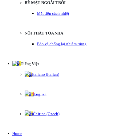
BỀ MẶT NGOÀI TRỜI
Mặt tiền cách nhiệt
NỘI THẤT TÒA NHÀ
Bảo vệ chống lại nhiễm trùng
Tiếng Việt
Italiano
(
Italian
)
English
Čeština
(
Czech
)
Home