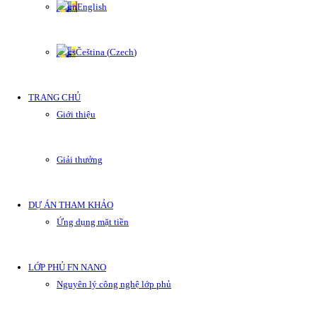
English
Čeština
(
Czech
)
TRANG CHỦ
Giới thiệu
Giải thưởng
DỰ ÁN THAM KHẢO
Ứng dụng mặt tiền
LỚP PHỦ FN NANO
Nguyên lý công nghệ lớp phủ