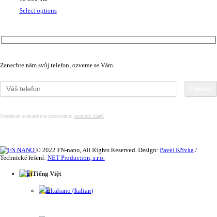
Select options
Máte zájem o více informací?
Zanechte nám svůj telefon, ozveme se Vám.
Odesláním souhlasíte se zpracováním
osobních údajů
.
© 2022 FN-nano, All Rights Reserved. Design:
Pavel Křivka
/
Technické řešení:
NET Production, s.r.o.
Tiếng Việt
Italiano
(
Italian
)