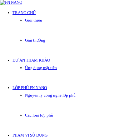
TRANG CHỦ
Giới thiệu
Giải thưởng
DỰ ÁN THAM KHẢO
Ứng dụng mặt tiền
LỚP PHỦ FN NANO
Nguyên lý công nghệ lớp phủ
Các loại lớp phủ
PHẠM VI SỬ DỤNG