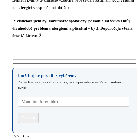
zlepšení kvality dýchaného vzduchu, lépe se daří rostlinám,
pochvalují si
to i alergici
s respiračními obtížemi.
“
S čističkou jsem byl maximálně spokojený, pomohla mi vyřešit můj
dlouhodobý problém s alergiemi a plísněmi v bytě. Doporučuju všema
deseti.
” Jáchym Š.
Potřebujete poradit s výběrem?
Zanechte nám na sebe telefon, naši specialisté se Vám obratem
ozvou.
19 900
Kč