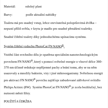
Materiál: odolný plast
Barvy: podle aktuální nabídky
Toaleta má pro snadný vstup, lehce otevíratelná poloprůsvitná dvířka –
nepustí příliš světla, v krytu je madlo pro snadné přenášení toaletky.
Snadné čištění toalety díky jednoduchému upínacímu systému.
®
Systém čištění vzduchu PhotoCat F
N NANO
:
Vnitřní část svrchního dílu je opatřena speciálním nanotechnologickým
®
povrchem FN NANO
, který s pomocí světelné energie o vlnové délce 360-
370 nm účinně redukuje nepříjemné pachy a brání tomu, aby se na něm
usazovaly a množily bakterie, viry i jiné mikroorganismy. Světelnou energii
®
pro aktivaci FN NANO
povrchu zajišťuje zabudované zářivkové svítidlo
®
Philips Actinic (8W). Systém PhotoCat FN NANO
je zcela bezhlučný, bez
nutnosti měnit filtry.
POUŽITÍ A ÚDRŽBA