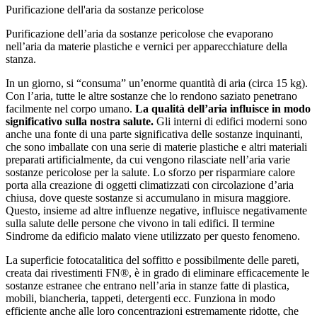
Purificazione dell'aria da sostanze pericolose
Purificazione dell’aria da sostanze pericolose che evaporano
nell’aria da materie plastiche e vernici per apparecchiature della
stanza.
In un giorno, si “consuma” un’enorme quantità di aria (circa 15 kg).
Con l’aria, tutte le altre sostanze che lo rendono saziato penetrano
facilmente nel corpo umano.
La qualità dell’aria influisce in modo
significativo sulla nostra salute.
Gli interni di edifici moderni sono
anche una fonte di una parte significativa delle sostanze inquinanti,
che sono imballate con una serie di materie plastiche e altri materiali
preparati artificialmente, da cui vengono rilasciate nell’aria varie
sostanze pericolose per la salute. Lo sforzo per risparmiare calore
porta alla creazione di oggetti climatizzati con circolazione d’aria
chiusa, dove queste sostanze si accumulano in misura maggiore.
Questo, insieme ad altre influenze negative, influisce negativamente
sulla salute delle persone che vivono in tali edifici. Il termine
Sindrome da edificio malato viene utilizzato per questo fenomeno.
La superficie fotocatalitica del soffitto e possibilmente delle pareti,
creata dai rivestimenti FN®, è in grado di eliminare efficacemente le
sostanze estranee che entrano nell’aria in stanze fatte di plastica,
mobili, biancheria, tappeti, detergenti ecc. Funziona in modo
efficiente anche alle loro concentrazioni estremamente ridotte, che