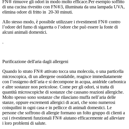
FN® rimuove gli odori in modo molto efficace.Per esempio soffitto
di una cucina rivestito con FN®3, illuminata da una lampada UVA,
elimina odore di fritto in 20-30 minuti.
Allo stesso modo, è possibile utilizzare i rivestimenti FN® contro
l’odore del fumo di sigaretta o l’odore che può essere la fonte di
alcuni animali domestici.
.
Purificazione dell'aria dagli allergeni
Quando lo strato FN® attivato tocca una molecola, o una particella
microscopica, di un allergene ossidabile, reagisce immediatamente
con l’ossigeno dell’aria e si decompone in acqua, anidride carbonica
e altre sostanze non pericolose. Come per gli odori, si tratta di
quantità microscopiche di sostanze che causano reazioni allergiche.
Molto spesso sono sostanze che rilasciano muffa nell’aria delle
stanze, oppure escrementi allergici di acari, che sono numerosi
coinquilini in ogni casa e in pellicce di animali domestici. Le
persone che soffrono di allergie formano un folto gruppo di clienti a
cui i rivestimenti funzionali FN® aiutano efficacemente ad alleviare
i loro problemi di salute.