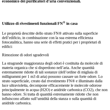
economico dei purificatori d’aria convenzionali.
®
Utilizzo di rivestimenti funzionali FN
in casa
Le proprietà descritte dello strato FN® attivato sulla superficie
dell’edificio, in combinazione con la sua estrema efficienza
fotocatalitica, hanno una serie di effetti pratici per i proprietari di
edifici:
Rimozione di odori sgradevoli
La stragrande maggioranza degli odori è costituita da molecole di
materia organica che si disperdono nell’aria. Anche quantità
estremamente ridotte di tali sostanze (dell’ordine di migliaia di
milligrammi per 1 m3 di aria) possono causare un forte odore. Lo
strato superficiale, creato dal rivestimento FN® e illuminato dalla
luce ultravioletta, decompone efficacemente le molecole odorose
principalmente in acqua (H2O) e anidride carbonica (CO2), che non
hanno odore. Si tratta di quantità estremamente ridotte che non
influiscono affatto sull’umidità della stanza o sulla quantità di
anidride carbonica.