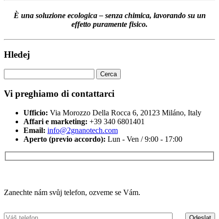
È una soluzione ecologica – senza chimica, lavorando su un
effetto puramente fisico.
Hledej
Ricerca
per:
Vi preghiamo di contattarci
Ufficio:
Via Morozzo Della Rocca 6, 20123 Miláno, Italy
Affari e marketing:
+39 340 6801401
Email:
info@2gnanotech.com
Aperto (previo accordo):
Lun - Ven / 9:00 - 17:00
Máte zájem o více informací?
Zanechte nám svůj telefon, ozveme se Vám.