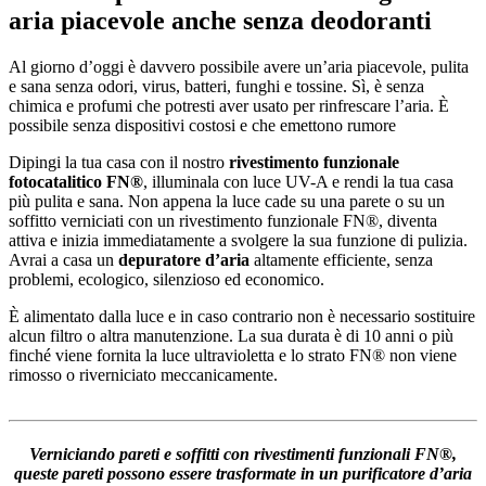
aria piacevole anche senza deodoranti
Al giorno d’oggi è davvero possibile avere un’aria piacevole, pulita
e sana senza odori, virus, batteri, funghi e tossine. Sì, è senza
chimica e profumi che potresti aver usato per rinfrescare l’aria. È
possibile senza dispositivi costosi e che emettono rumore
Dipingi la tua casa con il nostro
rivestimento funzionale
fotocatalitico FN®
, illuminala con luce UV-A e rendi la tua casa
più pulita e sana. Non appena la luce cade su una parete o su un
soffitto verniciati con un rivestimento funzionale FN®, diventa
attiva e inizia immediatamente a svolgere la sua funzione di pulizia.
Avrai a casa un
depuratore d’aria
altamente efficiente, senza
problemi, ecologico, silenzioso ed economico.
È alimentato dalla luce e in caso contrario non è necessario sostituire
alcun filtro o altra manutenzione. La sua durata è di 10 anni o più
finché viene fornita la luce ultravioletta e lo strato FN® non viene
rimosso o riverniciato meccanicamente.
Verniciando pareti e soffitti con rivestimenti funzionali FN®,
queste pareti possono essere trasformate in un purificatore d’aria