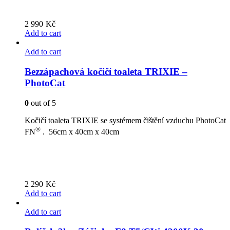
2 990
Kč
Add to cart
Add to cart
Bezzápachová kočičí toaleta TRIXIE –
PhotoCat
0
out of 5
Kočičí toaleta TRIXIE se systémem čištění vzduchu PhotoCat
®
FN
. 56cm x 40cm x 40cm
2 290
Kč
Add to cart
Add to cart