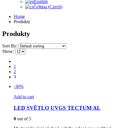
English
Čeština
(
Czech
)
Home
Produkty
Produkty
Sort By:
Show:
1
2
3
-30%
Add to cart
LED SVĚTLO UVGS TECTUM AL
0
out of 5