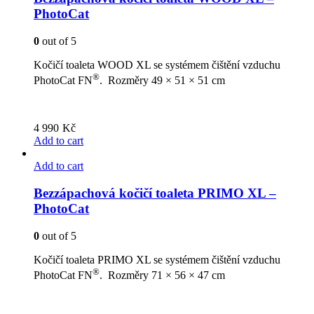
PhotoCat
0
out of 5
Kočičí toaleta WOOD XL se systémem čištění vzduchu
®
PhotoCat FN
. Rozměry 49 × 51 × 51 cm
4 990
Kč
Add to cart
Add to cart
Bezzápachová kočičí toaleta PRIMO XL –
PhotoCat
0
out of 5
Kočičí toaleta PRIMO XL se systémem čištění vzduchu
®
PhotoCat FN
. Rozměry 71 × 56 × 47 cm