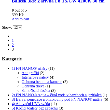
Balíček 3ks: Zářivka F8 T5/CW 4200K 30 cm
0
out of 5
399
Kč
Add to cart
Show:
1
2
3
Kategorie
1) FN NANO® nátěry
(11)
Antigraffiti
(2)
Interiérové nátěry
(4)
Ochrana betonu a kamene
(3)
Ochrana dřeva
(1)
Samočistící fasáda
(3)
2) FN NANO® Aqua – čistá voda v bazénech a jezírkách
(1)
3) Barvy, penetrace a omítkoviny pod FN NANO® nátěry
(6)
4) Aktivační UVA světla
(11)
5) Kočičí toalety bez zápachu
(3)