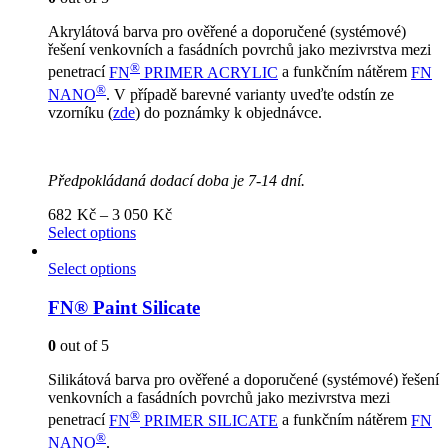
Akrylátová barva pro ověřené a doporučené (systémové)
řešení venkovních a fasádních povrchů jako mezivrstva mezi
®
penetrací
FN
PRIMER ACRYLIC
a funkčním nátěrem
FN
®
NANO
. V případě barevné varianty uveďte odstín ze
vzorníku (
zde
) do poznámky k objednávce.
Předpokládaná dodací doba je 7-14 dní.
Price
682
Kč
–
3 050
Kč
range:
Select options
682Kč
through
Select options
3
050Kč
FN® Paint Silicate
0
out of 5
Silikátová barva pro ověřené a doporučené (systémové) řešení
venkovních a fasádních povrchů jako mezivrstva mezi
®
penetrací
FN
PRIMER SILICATE
a funkčním nátěrem
FN
®
NANO
.