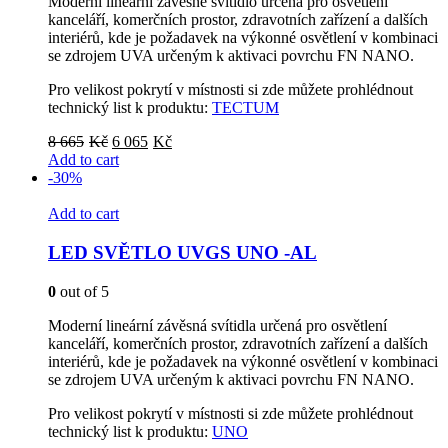
Moderní lineární závěsné svítidlo určená pro osvětlení
kanceláří, komerčních prostor, zdravotních zařízení a dalších
interiérů, kde je požadavek na výkonné osvětlení v kombinaci
se zdrojem UVA určeným k aktivaci povrchu FN NANO.
Pro velikost pokrytí v místnosti si zde můžete prohlédnout
technický list k produktu:
TECTUM
Original
Current
8 665
Kč
6 065
Kč
price
price
Add to cart
was:
is:
-30%
8
6
665Kč.
065Kč.
Add to cart
LED SVĚTLO UVGS UNO -AL
0
out of 5
Moderní lineární závěsná svítidla určená pro osvětlení
kanceláří, komerčních prostor, zdravotních zařízení a dalších
interiérů, kde je požadavek na výkonné osvětlení v kombinaci
se zdrojem UVA určeným k aktivaci povrchu FN NANO.
Pro velikost pokrytí v místnosti si zde můžete prohlédnout
technický list k produktu:
UNO