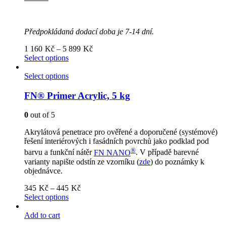
Předpokládaná dodací doba je 7-14 dní.
Price
1 160
Kč
–
5 899
Kč
range:
Select options
1
160Kč
Select options
through
5
FN® Primer Acrylic, 5 kg
899Kč
0
out of 5
Akrylátová penetrace pro ověřené a doporučené (systémové)
řešení interiérových i fasádních povrchů jako podklad pod
®
barvu a funkční nátěr
FN NANO
. V případě barevné
varianty napište odstín ze vzorníku (
zde
) do poznámky k
objednávce.
Price
345
Kč
–
445
Kč
range:
Select options
345Kč
through
Add to cart
445Kč