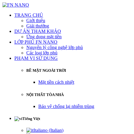
TRANG CHỦ
Giới thiệu
Giải thưởng
DỰ ÁN THAM KHẢO
Ứng dụng mặt tiền
LỚP PHỦ FN NANO
Nguyên lý công nghệ lớp phủ
Các loại lớp phủ
PHẠM VI SỬ DỤNG
BỀ MẶT NGOÀI TRỜI
Mặt tiền cách nhiệt
NỘI THẤT TÒA NHÀ
Bảo vệ chống lại nhiễm trùng
Tiếng Việt
Italiano
(
Italian
)