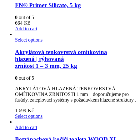
FN® Primer Silicate, 5 kg
0
out of 5
664
Kč
Add to cart
Select options
Akrylátová tenkovrstvá omítkovina
hlazená | rýhovaná
zrnitost 1 – 3 mm, 25 kg
0
out of 5
AKRYLÁTOVÁ HLAZENÁ TENKOVRSTVÁ
OMÍTKOVINA ZRNITOSTI 1 mm – doporučujeme pro
fasády, zateplovací systémy s požadavkem hlazené struktury .
1 699
Kč
Select options
Add to cart
Bezzápachová kočičí toaleta WOOD XL –