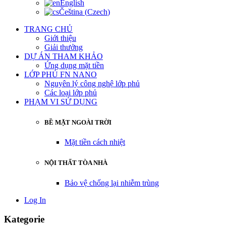
English
Čeština
(
Czech
)
TRANG CHỦ
Giới thiệu
Giải thưởng
DỰ ÁN THAM KHẢO
Ứng dụng mặt tiền
LỚP PHỦ FN NANO
Nguyên lý công nghệ lớp phủ
Các loại lớp phủ
PHẠM VI SỬ DỤNG
BỀ MẶT NGOÀI TRỜI
Mặt tiền cách nhiệt
NỘI THẤT TÒA NHÀ
Bảo vệ chống lại nhiễm trùng
Log In
Kategorie