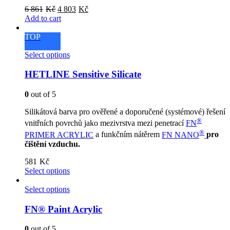
Original
Current
6 861
Kč
4 803
Kč
price
price
Add to cart
was:
is:
6
4
TOP
861Kč.
803Kč.
Select options
HETLINE Sensitive Silicate
0
out of 5
Silikátová barva pro ověřené a doporučené (systémové) řešení
®
vnitřních povrchů jako mezivrstva mezi penetrací
FN
®
PRIMER ACRYLIC
a funkčním nátěrem
FN NANO
pro
čištění vzduchu.
581
Kč
Select options
Select options
FN® Paint Acrylic
0
out of 5