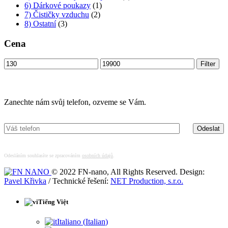
6) Dárkové poukazy
(1)
7) Čističky vzduchu
(2)
8) Ostatní
(3)
Cena
Min
Max
Filter
price
price
Máte zájem o více informací?
Zanechte nám svůj telefon, ozveme se Vám.
Odesláním souhlasíte se zpracováním
osobních údajů
.
© 2022 FN-nano, All Rights Reserved. Design:
Pavel Křivka
/ Technické řešení:
NET Production, s.r.o.
Tiếng Việt
Italiano
(
Italian
)