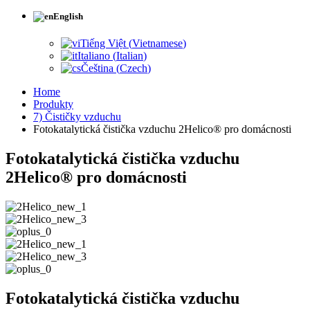
English
Tiếng Việt
(
Vietnamese
)
Italiano
(
Italian
)
Čeština
(
Czech
)
Home
Produkty
7) Čističky vzduchu
Fotokatalytická čistička vzduchu 2Helico® pro domácnosti
Fotokatalytická čistička vzduchu
2Helico® pro domácnosti
Fotokatalytická čistička vzduchu