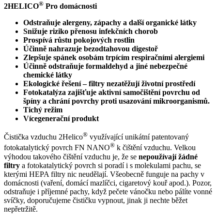
®
2HELICO
Pro domácnosti
Odstraňuje alergeny, zápachy a další organické látky
Snižuje riziko přenosu infekčních chorob
Prospívá růstu pokojových rostlin
Účinně nahrazuje bezodtahovou digestoř
Zlepšuje spánek osobám trpícím respiračními alergiemi
Účinně odstraňuje formaldehyd a jiné nebezpečné
chemické látky
Ekologické řešení – filtry nezatěžují životní prostředí
Fotokatalýza zajišťuje aktivní samočištění povrchu od
špíny a chrání povrchy proti usazování mikroorganismů.
Tichý režim
Vícegenerační produkt
®
Čistička vzduchu 2Helico
využívající unikátní patentovaný
®
fotokatalytický povrch FN NANO
k čištění vzduchu. Velkou
výhodou takového čištění vzduchu je, že se
nepoužívají žádné
filtry
a fotokatalytický povrch si poradí i s molekulami pachu, se
kterými HEPA filtry nic neudělají. Všeobecně funguje na pachy v
domácnosti (vaření, domácí mazlíčci, cigaretový kouř apod.). Pozor,
odstraňuje i příjemné pachy, když pečete vánočku nebo pálíte vonné
svíčky, doporučujeme čističku vypnout, jinak ji nechte běžet
nepřetržitě.