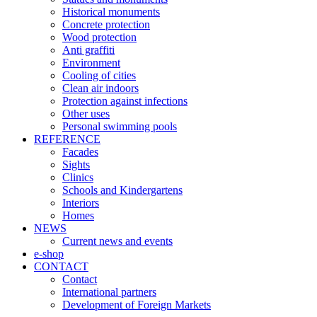
Historical monuments
Concrete protection
Wood protection
Anti graffiti
Environment
Cooling of cities
Clean air indoors
Protection against infections
Other uses
Personal swimming pools
REFERENCE
Facades
Sights
Clinics
Schools and Kindergartens
Interiors
Homes
NEWS
Current news and events
e-shop
CONTACT
Contact
International partners
Development of Foreign Markets