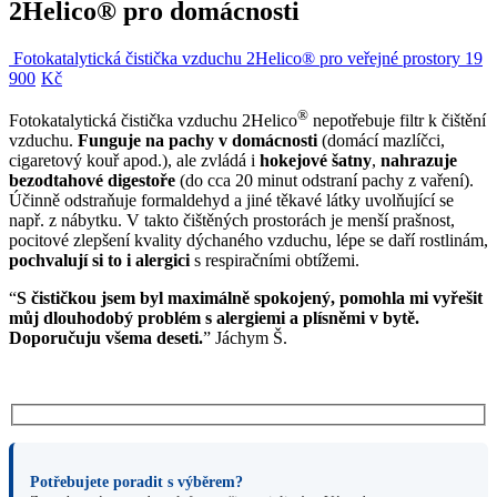
2Helico® pro domácnosti
Fotokatalytická čistička vzduchu 2Helico® pro veřejné prostory
19
900
Kč
®
Fotokatalytická čistička vzduchu 2Helico
nepotřebuje filtr k čištění
vzduchu.
Funguje na pachy v domácnosti
(domácí mazlíčci,
cigaretový kouř apod.), ale zvládá i
hokejové šatny
,
nahrazuje
bezodtahové digestoře
(do cca 20 minut odstraní pachy z vaření).
Účinně odstraňuje formaldehyd a jiné těkavé látky uvolňující se
např. z nábytku. V takto čištěných prostorách je menší prašnost,
pocitové zlepšení kvality dýchaného vzduchu, lépe se daří rostlinám,
pochvalují si to i alergici
s respiračními obtížemi.
“
S čističkou jsem byl maximálně spokojený, pomohla mi vyřešit
můj dlouhodobý problém s alergiemi a plísněmi v bytě.
Doporučuju všema deseti.
” Jáchym Š.
Potřebujete poradit s výběrem?