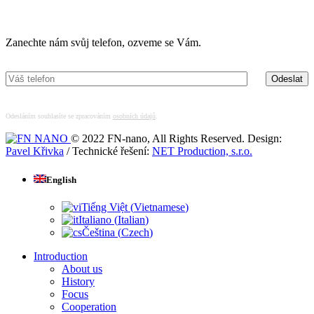
Máte zájem o více informací?
Zanechte nám svůj telefon, ozveme se Vám.
Odesláním souhlasíte se zpracováním
osobních údajů
.
© 2022 FN-nano, All Rights Reserved. Design:
Pavel Křivka
/ Technické řešení:
NET Production, s.r.o.
English
Tiếng Việt
(
Vietnamese
)
Italiano
(
Italian
)
Čeština
(
Czech
)
Introduction
About us
History
Focus
Cooperation