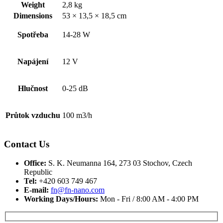
Weight
2,8 kg
Dimensions
53 × 13,5 × 18,5 cm
Spotřeba
14-28 W
Napájení
12 V
Hlučnost
0-25 dB
Průtok vzduchu
100 m3/h
Contact Us
Office:
S. K. Neumanna 164, 273 03 Stochov, Czech
Republic
Tel:
+420 603 749 467‬
E-mail:
fn@fn-nano.com
Working Days/Hours:
Mon - Fri / 8:00 AM - 4:00 PM