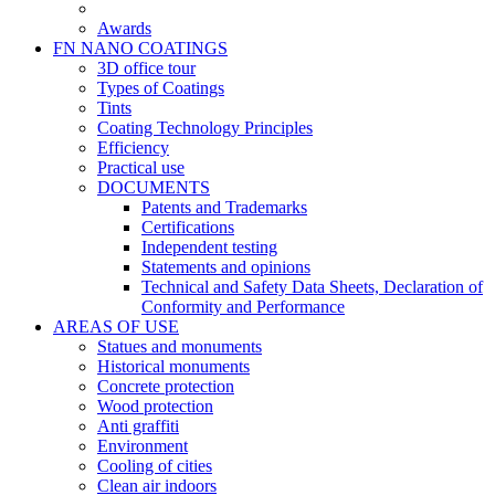
Awards
FN NANO COATINGS
3D office tour
Types of Coatings
Tints
Coating Technology Principles
Efficiency
Practical use
DOCUMENTS
Patents and Trademarks
Certifications
Independent testing
Statements and opinions
Technical and Safety Data Sheets, Declaration of
Conformity and Performance
AREAS OF USE
Statues and monuments
Historical monuments
Concrete protection
Wood protection
Anti graffiti
Environment
Cooling of cities
Clean air indoors