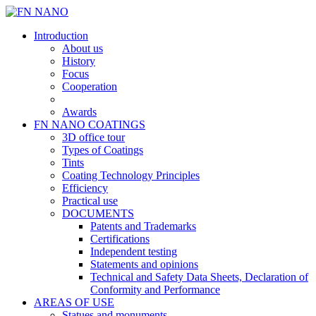
Introduction
About us
History
Focus
Cooperation
Awards
FN NANO COATINGS
3D office tour
Types of Coatings
Tints
Coating Technology Principles
Efficiency
Practical use
DOCUMENTS
Patents and Trademarks
Certifications
Independent testing
Statements and opinions
Technical and Safety Data Sheets, Declaration of
Conformity and Performance
AREAS OF USE
Statues and monuments