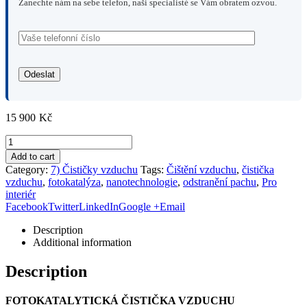
Zanechte nám na sebe telefon, naši specialisté se Vám obratem ozvou.
15 900
Kč
Add to cart
Category:
7) Čističky vzduchu
Tags:
Čištění vzduchu
,
čistička
vzduchu
,
fotokatalýza
,
nanotechnologie
,
odstranění pachu
,
Pro
interiér
Facebook
Twitter
LinkedIn
Google +
Email
Description
Additional information
Description
FOTOKATALYTICKÁ ČISTIČKA VZDUCHU