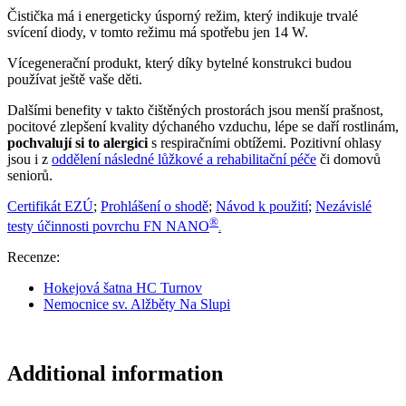
Čistička má i energeticky úsporný režim, který indikuje trvalé
svícení diody, v tomto režimu má spotřebu jen 14 W.
Vícegenerační produkt, který díky bytelné konstrukci budou
používat ještě vaše děti.
Dalšími benefity v takto čištěných prostorách jsou menší prašnost,
pocitové zlepšení kvality dýchaného vzduchu, lépe se daří rostlinám,
pochvalují si to alergici
s respiračními obtížemi. Pozitivní ohlasy
jsou i z
oddělení následné lůžkové a rehabilitační péče
či domovů
seniorů.
Certifikát EZÚ
;
Prohlášení o shodě
;
Návod k použití
;
Nezávislé
®
testy účinnosti povrchu FN NANO
.
Recenze:
Hokejová šatna HC Turnov
Nemocnice sv. Alžběty Na Slupi
Additional information