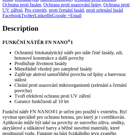
Ochrana proti řasám
,
Ochrana proti usazování špíny
,
Ochrana proti
UV záření
,
Pro exteriér
,
proti černání fasád
,
proti zelenání fasád
Facebook
Twitter
LinkedIn
Google +
Email
Description
®
FUNKČNÍ
NÁTĚR FN NANO
1
Ochranný fotokatalytický nátěr pro stále čisté fasády, zdi,
betonové konstrukce a další povrchy
Prodlužuje životnost fasády
Mimořádně vhodný pro zateplené fasády
Zajišťuje aktivní samočištění povrchu od špíny a barevnou
stálost
Chrání proti usazování mikroorganismů (zelenání a černání
povrchu)
Tvoří efektivní ochranu proti UV záření
Garance funkčnosti až 10 let
Funkční nátěr FN NANO®1 je určen pro použití v exteriéru. Byl
vyvinut speciálně pro ochranu betonu, pro který je i certifikován.
Aplikován může být také na povrchy ze surového zdiva, omítky,
akrylátové a silikátové barvy a běžné stavební materiály, které
neodpuzují vodu. Funguje na bázi fyzikálního jevu zvaného