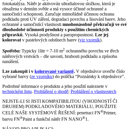
fotokatalýza. Nátěr je aktivován ultrafialovou složkou, která je
obsažena v denním světle a má vysoce účinné ochranné a
samočistící schopnosti. Zaručuje mimořádně účinnou ochranu
podkladu proti UV záření, degradaci povrchu a šisování barev. Jeho
ochranné a samočistící vlastnosti
mnohonásobně překračují ve své
dlouhodobé účinnosti produkty s použitím chemických
přípravků
. Vysoká prodyšnost a paropropustnost.
Lze jej
kolorovat
v pastelových odstínech barev (
viz vzorník
).
2
Spotřeba:
Typicky 1litr = 7-10 m
ochranného povrchu ve třech
nátěrových vrstvách – dle savosti, hrubosti podkladu a způsobu
nanášení.
Lze zakoupit i v
kolorované variantě
.
V objednávce uveďte číslo
vybrané barvy (
ze vzorníku
) do políčka “Poznámky k objednávce”.
Podrobné informace o produktu a jeho použití naleznete v
technickém listu
.
Prohlášení o shodě
;
Prohlášení o vlastnostech
NEJSTE-LI SI JISTI KOMPATIBILITOU (VHODNOSTÍ ČI
DRUHEM) PODKLADOVÉHO MATERIÁLU, POUŽIJTE
®
CELÉ NAŠE SYSTÉMOVÉ ŘEŠENÍ: penetraci FN
Primer,
®
®
barvu FN
Paint a funkční nátěr FN NANO
1.
NÁVOD PRO APLIKACI: