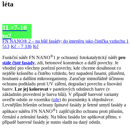
léta
1L=7-10
m2
FN NANO® 2 – na bílé fasády; do interiéru jako čistička vzduchu
1
Price
513
Kč
–
7 336
Kč
range:
®
1
Funkční nátěr FN NANO
1 je ochranný fotokatalytický nátěr
pro
513Kč
stále čisté fasády
, zdi, betonové konstrukce a další povrchy. Je
through
vhodný pro všechny porézní povrchy, kde chceme dosáhnout co
7
nejdéle krásného a čistého vzhledu, bez napadení řasami, plísněmi,
336Kč
houbami a dalšími mikroorganismy. Zaručuje mimořádně účinnou
ochranu podkladu proti UV záření, degradaci povrchu a šisování
barev.
Lze jej kolorovat
v pastelových odstínech barev (v
základním provedení je barva bílá). V případě barevné varianty
uveďte odstín ze vzorníku (
zde
) do poznámky k objednávce.
Levnějším řešením ochrany špinavé fasády je šetrné umytí fasády a
®
aplikace nátěru FN NANO
1 zajišťujícího ochranu proti plísním,
černání a zelenání fasády. Na bílou fasádu lze aplikovat přímo, v
případě barevné fasády je nutno sladit na daný odstín.