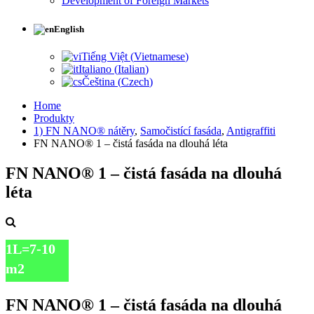
Development of Foreign Markets
English
Tiếng Việt
(
Vietnamese
)
Italiano
(
Italian
)
Čeština
(
Czech
)
Home
Produkty
1) FN NANO® nátěry
,
Samočistící fasáda
,
Antigraffiti
FN NANO® 1 – čistá fasáda na dlouhá léta
FN NANO® 1 – čistá fasáda na dlouhá
léta
1L=7-10
m2
~150
FN NANO® 1 – čistá fasáda na dlouhá
Kč/m2