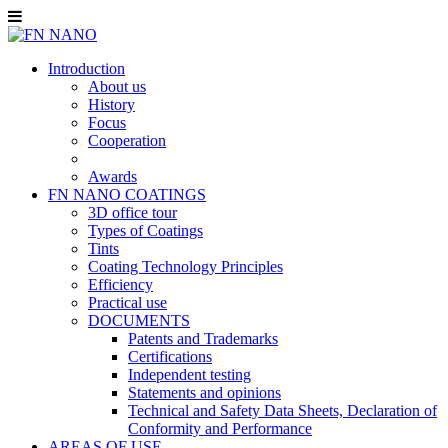
Introduction
About us
History
Focus
Cooperation
Awards
FN NANO COATINGS
3D office tour
Types of Coatings
Tints
Coating Technology Principles
Efficiency
Practical use
DOCUMENTS
Patents and Trademarks
Certifications
Independent testing
Statements and opinions
Technical and Safety Data Sheets, Declaration of
Conformity and Performance
AREAS OF USE