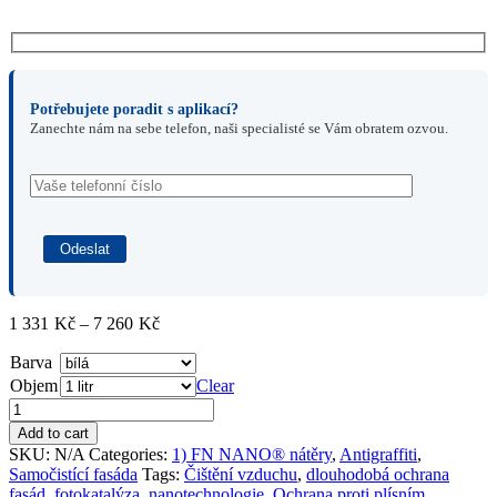
Potřebujete poradit s aplikací?
Zanechte nám na sebe telefon, naši specialisté se Vám obratem ozvou.
Price
1 331
Kč
–
7 260
Kč
range:
Barva
1
331Kč
Objem
Clear
through
7
Add to cart
260Kč
SKU:
N/A
Categories:
1) FN NANO® nátěry
,
Antigraffiti
,
Samočistící fasáda
Tags:
Čištění vzduchu
,
dlouhodobá ochrana
fasád
,
fotokatalýza
,
nanotechnologie
,
Ochrana proti plísním
,