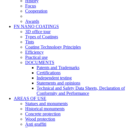
History
Focus
Cooperation
Awards
FN NANO COATINGS
3D office tour
Types of Coatings
Tints
Coating Technology Principles
Efficiency
Practical use
DOCUMENTS
Patents and Trademarks
Certifications
Independent testing
Statements and opinions
Technical and Safety Data Sheets, Declaration of
Conformity and Performance
AREAS OF USE
Statues and monuments
Historical monuments
Concrete protection
Wood protection
Anti graffiti