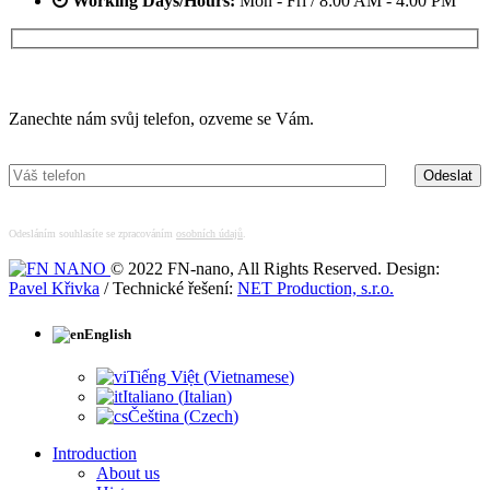
Working Days/Hours:
Mon - Fri / 8:00 AM - 4:00 PM
Máte zájem o více informací?
Zanechte nám svůj telefon, ozveme se Vám.
Odesláním souhlasíte se zpracováním
osobních údajů
.
© 2022 FN-nano, All Rights Reserved. Design:
Pavel Křivka
/ Technické řešení:
NET Production, s.r.o.
English
Tiếng Việt
(
Vietnamese
)
Italiano
(
Italian
)
Čeština
(
Czech
)
Introduction
About us