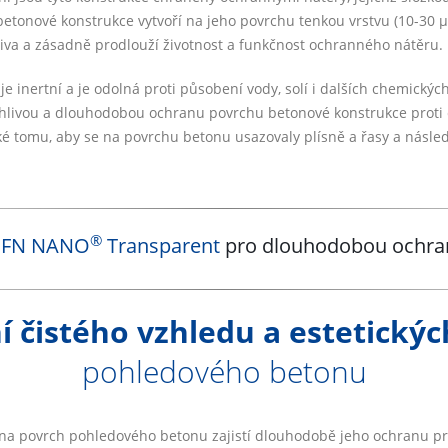
etonové konstrukce vytvoří na jeho povrchu tenkou vrstvu (10-30 µ
ojiva a zásadně prodlouží životnost a funkčnost ochranného nátěru.
je inertní a je odolná proti působení vody, solí i dalších chemických
livou a dlouhodobou ochranu povrchu betonové konstrukce proti č
ké tomu, aby se na povrchu betonu usazovaly plísně a řasy a násled
®
 FN NANO
Transparent
pro dlouhodobou ochra
 čistého vzhledu a estetickýc
pohledového betonu
na povrch pohledového betonu zajistí dlouhodobě jeho ochranu pro