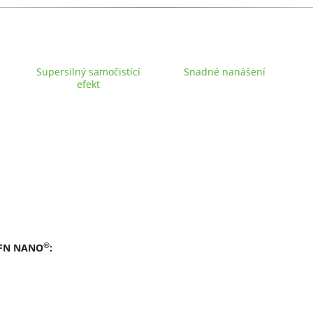
Supersilný samočistící
Snadné nanášení
efekt
®
í FN NANO
: