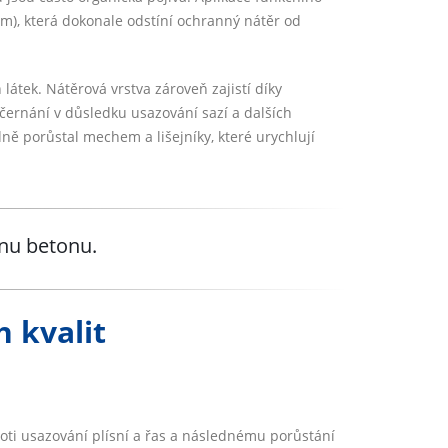
m), která dokonale odstíní ochranný nátěr od
 látek. Nátěrová vrstva zároveň zajistí díky
ernání v důsledku usazování sazí a dalších
ně porůstal mechem a lišejníky, které urychlují
nu betonu.
h kvalit
ti usazování plísní a řas a následnému porůstání