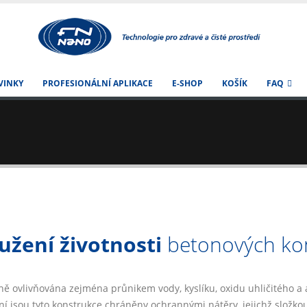
VINKY
PROFESIONÁLNÍ APLIKACE
E-SHOP
KOŠÍK
FAQ
užení životnosti
betonových kon
ě ovlivňována zejména průnikem vody, kyslíku, oxidu uhličitého a a
í jsou tyto konstrukce chráněny ochrannými nátěry, jejichž složkou