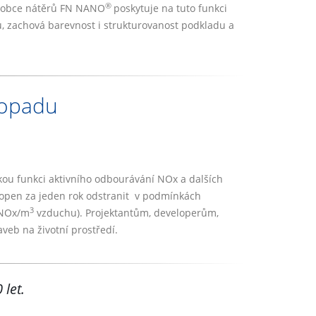
®
Výrobce nátěrů FN NANO
poskytuje na tuto funkci
, zachová barevnost i strukturovanost podkladu a
dopadu
ckou funkci aktivního odbourávání NOx a dalších
open za jeden rok odstranit v podmínkách
3
 NOx/m
vzduchu). Projektantům, developerům,
veb na životní prostředí.
 let.