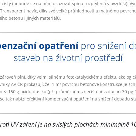
ě čistý (nebude se na něm usazovat špína rozptýlená v ovzduší). 
Transparent navíc, díky své velké průhlednosti a matnému povrchu
ého betonu i jiných materiálů.
enzační opatření
pro snížení 
staveb na životní prostředí
ároveň plní, díky velmi silnému fotokatalytickému efektu, ekologi
2
vníky AV ČR prokazují, že 1 m
povrchu betonové konstrukce je sch
 než 150 g oxidu dusíku (při průměrném znečištění vzduchu 30 µg
e tak nabízí efektivní kompenzační opatření na snížení dopadu sta
roti UV záření je na svislých plochách minimálně 10