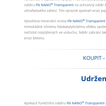
®
nátěru
FN NANO
Transparent
na ochranný nátěr b
ultrafialového záření. Tím výrazně zpomalí erozi p
®
Vytvořená minerální vrstva
FN NANO
Transparent
mimořádně silnému fotokatalytickému efektu spoleh
nečistot rozptýlených ve vzduchu. Nátěr zabrání ta
erozi betonu.
KOUPIT
–
Udržení
®
Aplikace funkčního nátěru
FN NANO
Transparent