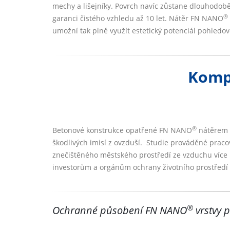
mechy a lišejníky. Povrch navíc zůstane dlouhodob
®
garanci čistého vzhledu až 10 let. Nátěr FN NANO
umožní tak plně využít estetický potenciál pohledov
Komp
®
Betonové konstrukce opatřené FN NANO
nátěrem z
škodlivých imisí z ovzduší. Studie prováděné praco
znečištěného městského prostředí ze vzduchu více
investorům a orgánům ochrany životního prostředí s
®
Ochranné působení FN NANO
vrstvy p