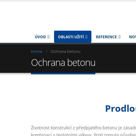
ÚVOD
OBLASTI UŽITÍ
REFERENCE
NO
Home
Ochrana betonu
Ochrana betonu
Prodlo
Životnost konstrukcí z předpjatého betonu je zásadn
kombinaci s teplotními výkyvy. Proti tomuto působen