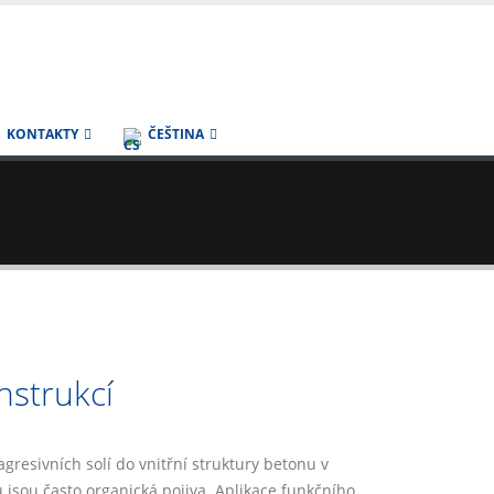
KONTAKTY
ČEŠTINA
strukcí
gresivních solí do vnitřní struktury betonu v
 jsou často organická pojiva. Aplikace funkčního