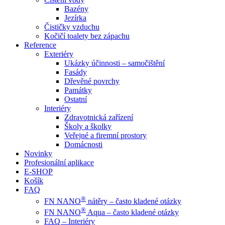
Bazény
Jezírka
Čističky vzduchu
Kočičí toalety bez zápachu
Reference
Exteriéry
Ukázky účinnosti – samočištění
Fasády
Dřevěné povrchy
Památky
Ostatní
Interiéry
Zdravotnická zařízení
Školy a školky
Veřejné a firemní prostory
Domácnosti
Novinky
Profesionální aplikace
E-SHOP
Košík
FAQ
®
FN NANO
nátěry – často kladené otázky
®
FN NANO
Aqua – často kladené otázky
FAQ – Interiéry