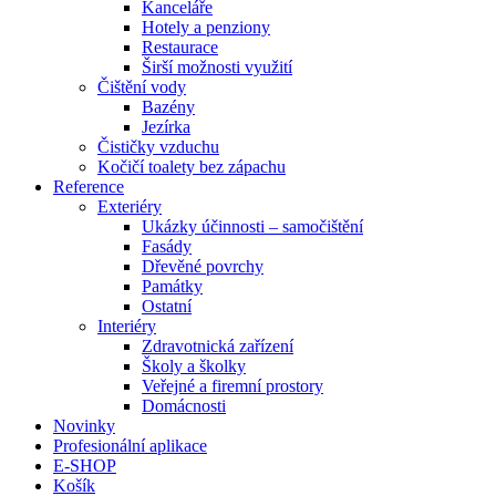
Kanceláře
Hotely a penziony
Restaurace
Širší možnosti využití
Čištění vody
Bazény
Jezírka
Čističky vzduchu
Kočičí toalety bez zápachu
Reference
Exteriéry
Ukázky účinnosti – samočištění
Fasády
Dřevěné povrchy
Památky
Ostatní
Interiéry
Zdravotnická zařízení
Školy a školky
Veřejné a firemní prostory
Domácnosti
Novinky
Profesionální aplikace
E-SHOP
Košík