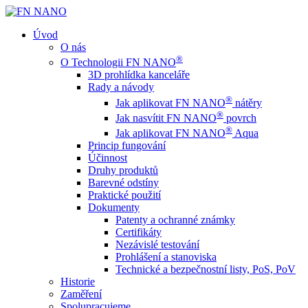
Úvod
O nás
®
O Technologii FN NANO
3D prohlídka kanceláře
Rady a návody
®
Jak aplikovat FN NANO
nátěry
®
Jak nasvítit FN NANO
povrch
®
Jak aplikovat FN NANO
Aqua
Princip fungování
Účinnost
Druhy produktů
Barevné odstíny
Praktické použití
Dokumenty
Patenty a ochranné známky
Certifikáty
Nezávislé testování
Prohlášení a stanoviska
Technické a bezpečnostní listy, PoS, PoV
Historie
Zaměření
Spolupracujeme