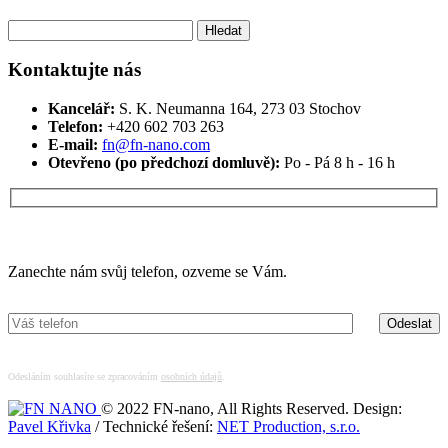
Vyhledávání
Kontaktujte nás
Kancelář:
S. K. Neumanna 164, 273 03 Stochov
Telefon:
+420 ‭602 703 263‬
E-mail:
fn@fn-nano.com
Otevřeno (po předchozí domluvě):
Po - Pá 8 h - 16 h
Máte zájem o více informací?
Zanechte nám svůj telefon, ozveme se Vám.
Odesláním souhlasíte se zpracováním
osobních údajů
.
© 2022 FN-nano, All Rights Reserved. Design:
Pavel Křivka
/ Technické řešení:
NET Production, s.r.o.