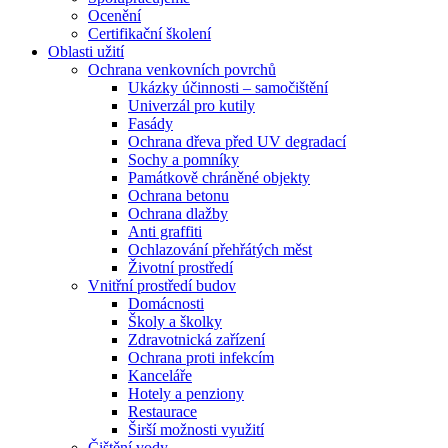
Ocenění
Certifikační školení
Oblasti užití
Ochrana venkovních povrchů
Ukázky účinnosti – samočištění
Univerzál pro kutily
Fasády
Ochrana dřeva před UV degradací
Sochy a pomníky
Památkově chráněné objekty
Ochrana betonu
Ochrana dlažby
Anti graffiti
Ochlazování přehřátých měst
Životní prostředí
Vnitřní prostředí budov
Domácnosti
Školy a školky
Zdravotnická zařízení
Ochrana proti infekcím
Kanceláře
Hotely a penziony
Restaurace
Širší možnosti využití
Čištění vody