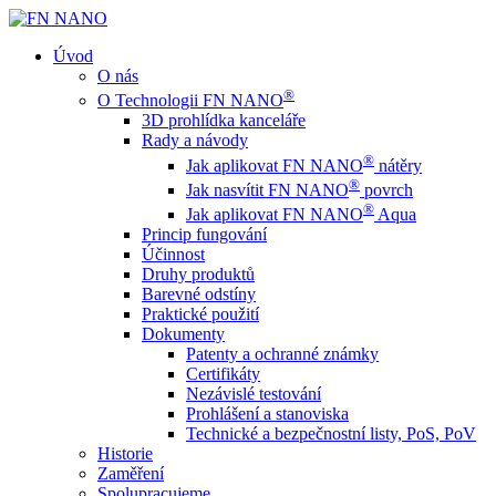
Úvod
O nás
®
O Technologii FN NANO
3D prohlídka kanceláře
Rady a návody
®
Jak aplikovat FN NANO
nátěry
®
Jak nasvítit FN NANO
povrch
®
Jak aplikovat FN NANO
Aqua
Princip fungování
Účinnost
Druhy produktů
Barevné odstíny
Praktické použití
Dokumenty
Patenty a ochranné známky
Certifikáty
Nezávislé testování
Prohlášení a stanoviska
Technické a bezpečnostní listy, PoS, PoV
Historie
Zaměření
Spolupracujeme