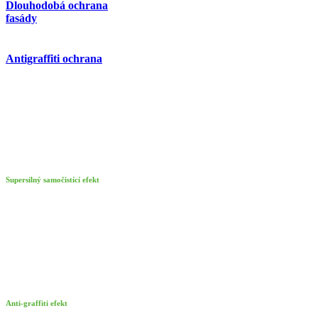
Dlouhodobá ochrana
fasády
Antigraffiti ochrana
Supersilný samočistící efekt
Anti-graffiti efekt