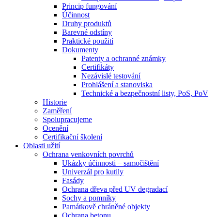
Princip fungování
Účinnost
Druhy produktů
Barevné odstíny
Praktické použití
Dokumenty
Patenty a ochranné známky
Certifikáty
Nezávislé testování
Prohlášení a stanoviska
Technické a bezpečnostní listy, PoS, PoV
Historie
Zaměření
Spolupracujeme
Ocenění
Certifikační školení
Oblasti užití
Ochrana venkovních povrchů
Ukázky účinnosti – samočištění
Univerzál pro kutily
Fasády
Ochrana dřeva před UV degradací
Sochy a pomníky
Památkově chráněné objekty
Ochrana betonu