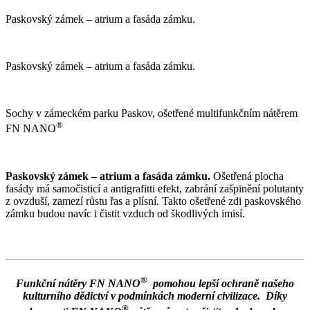
Paskovský zámek – atrium a fasáda zámku.
Paskovský zámek – atrium a fasáda zámku.
Sochy v zámeckém parku Paskov, ošetřené multifunkčním nátěrem
®
FN NANO
Paskovský zámek – atrium a fasáda zámku.
Ošetřená plocha
fasády má samočisticí a antigrafitti efekt, zabrání zašpinění polutanty
z ovzduší, zamezí růstu řas a plísní. Takto ošetřené zdi paskovského
zámku budou navíc i čistit vzduch od škodlivých imisí.
®
Funkční nátěry
FN NANO
pomohou lepší ochraně našeho
kulturního dědictví v podmínkách moderní civilizace. Díky
®