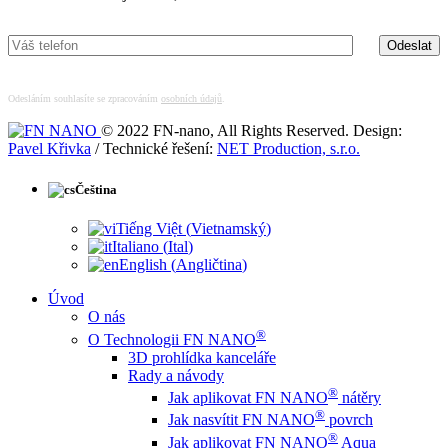
Odesláním souhlasíte se zpracováním
osobních údajů
.
© 2022 FN-nano, All Rights Reserved. Design:
Pavel Křivka
/ Technické řešení:
NET Production, s.r.o.
Čeština
Tiếng Việt
(
Vietnamský
)
Italiano
(
Ital
)
English
(
Angličtina
)
Úvod
O nás
®
O Technologii FN NANO
3D prohlídka kanceláře
Rady a návody
®
Jak aplikovat FN NANO
nátěry
®
Jak nasvítit FN NANO
povrch
®
Jak aplikovat FN NANO
Aqua