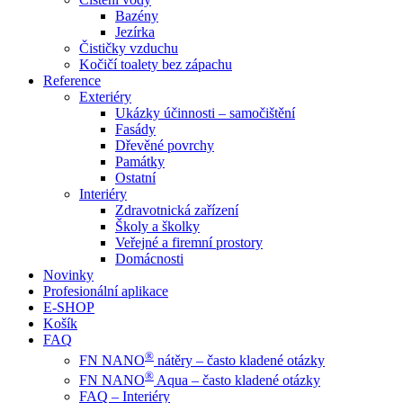
Bazény
Jezírka
Čističky vzduchu
Kočičí toalety bez zápachu
Reference
Exteriéry
Ukázky účinnosti – samočištění
Fasády
Dřevěné povrchy
Památky
Ostatní
Interiéry
Zdravotnická zařízení
Školy a školky
Veřejné a firemní prostory
Domácnosti
Novinky
Profesionální aplikace
E-SHOP
Košík
FAQ
®
FN NANO
nátěry – často kladené otázky
®
FN NANO
Aqua – často kladené otázky
FAQ – Interiéry