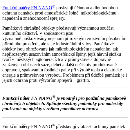
®
Funkční nátěry FN NANO
poskytují účinnou a dlouhodobou
ochranu památek proti atmosférické špíně, mikrobiologickému
napadení a znehodnocení sprejery.
Památkově chráněné objekty představují významnou součást
kulturního dědictví. V současnosti jsou
významně poškozovány nejenom přirozeným erozivním působením
přírodního prostředí, ale také industriálními vlivy. Památkové
objekty jsou ohrožovány jak mikrobiologickým napadením, tak
nepřirozeným usazováním atmosférické špíny, jejíž hlavní složku
tvoří v městských aglomeracích a v průmyslově a dopravně
zatížených oblastech saze, dehet a další nečistoty produkované
dopravou, spalováním fosilních paliv při výrobě tepla a elektrické
energie a průmyslovou výrobou. Problémem při údržbě památek je i
jejich ochrana proti výtvorům sprejerů – graffiti.
®
Funkční nátěr FN NANO
je vhodný i pro použití na památkově
chráněných objektech. Splňuje všechny podmínky pro materiály
používané na objekty v režimu památkové ochrany.
®
Funkční nátěry FN NANO
představují v oblasti ochrany památek