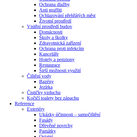
Ochrana dlažby
Anti graffiti
Ochlazování přehřátých měst
Životní prostředí
Vnitřní prostředí budov
Domácnosti
Školy a školky
Zdravotnická zařízení
Ochrana proti infekcím
Kanceláře
Hotely a penziony
Restaurace
Širší možnosti využití
Čištění vody
Bazény
Jezírka
Čističky vzduchu
Kočičí toalety bez zápachu
Reference
Exteriéry
Ukázky účinnosti – samočištění
Fasády
Dřevěné povrchy
Památky
Ostatní