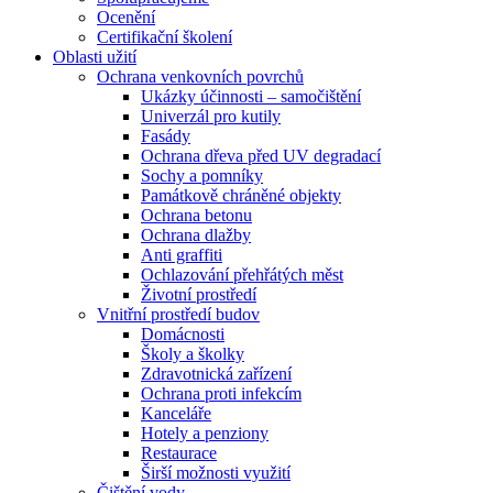
Ocenění
Certifikační školení
Oblasti užití
Ochrana venkovních povrchů
Ukázky účinnosti – samočištění
Univerzál pro kutily
Fasády
Ochrana dřeva před UV degradací
Sochy a pomníky
Památkově chráněné objekty
Ochrana betonu
Ochrana dlažby
Anti graffiti
Ochlazování přehřátých měst
Životní prostředí
Vnitřní prostředí budov
Domácnosti
Školy a školky
Zdravotnická zařízení
Ochrana proti infekcím
Kanceláře
Hotely a penziony
Restaurace
Širší možnosti využití
Čištění vody