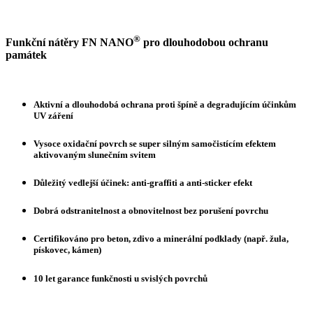
®
Funkční nátěry FN NANO
pro dlouhodobou ochranu
památek
Aktivní a dlouhodobá ochrana proti špíně a degradujícím účinkům
UV záření
Vysoce oxidační povrch se super silným samočistícím efektem
aktivovaným slunečním svitem
Důležitý vedlejší účinek: anti-graffiti a anti-sticker efekt
Dobrá odstranitelnost a obnovitelnost bez porušení povrchu
Certifikováno pro beton, zdivo a minerální podklady (např. žula,
pískovec, kámen)
10 let garance funkčnosti u svislých povrchů