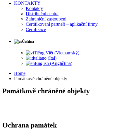
KONTAKTY
Kontakty
Distribuční centra
Zahraniční zastoupení
Certifikovaní partneři – aplikační firmy
Certifikace
Čeština
Tiếng Việt
(
Vietnamský
)
Italiano
(
Ital
)
English
(
Angličtina
)
Home
Památkově chráněné objekty
Památkově chráněné objekty
Ochrana památek