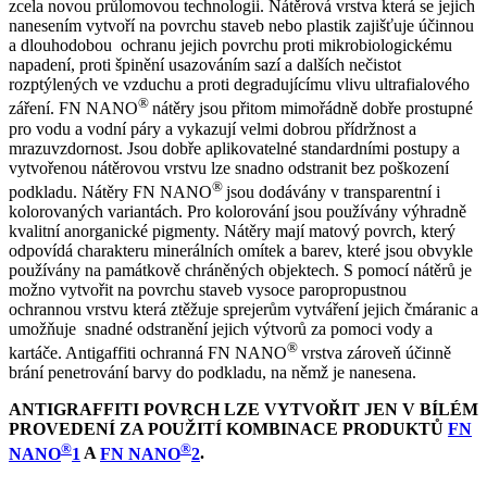
zcela novou průlomovou technologii. Nátěrová vrstva která se jejich
nanesením vytvoří na povrchu staveb nebo plastik zajišťuje účinnou
a dlouhodobou ochranu jejich povrchu proti mikrobiologickému
napadení, proti špinění usazováním sazí a dalších nečistot
rozptýlených ve vzduchu a proti degradujícímu vlivu ultrafialového
®
záření. FN NANO
nátěry jsou přitom mimořádně dobře prostupné
pro vodu a vodní páry a vykazují velmi dobrou přídržnost a
mrazuvzdornost. Jsou dobře aplikovatelné standardními postupy a
vytvořenou nátěrovou vrstvu lze snadno odstranit bez poškození
®
podkladu. Nátěry FN NANO
jsou dodávány v transparentní i
kolorovaných variantách. Pro kolorování jsou používány výhradně
kvalitní anorganické pigmenty. Nátěry mají matový povrch, který
odpovídá charakteru minerálních omítek a barev, které jsou obvykle
používány na památkově chráněných objektech. S pomocí nátěrů je
možno vytvořit na povrchu staveb vysoce paropropustnou
ochrannou vrstvu která ztěžuje sprejerům vytváření jejich čmáranic a
umožňuje snadné odstranění jejich výtvorů za pomoci vody a
®
kartáče. Antigaffiti ochranná FN NANO
vrstva zároveň účinně
brání penetrování barvy do podkladu, na němž je nanesena.
ANTIGRAFFITI POVRCH LZE VYTVOŘIT JEN V BÍLÉM
PROVEDENÍ ZA POUŽITÍ KOMBINACE PRODUKTŮ
FN
®
®
NANO
1
A
FN NANO
2
.