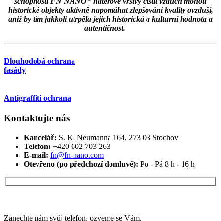
schopnosti FN NANO
nátěrové vrstvy čistit vzduch mohou
historické objekty aktivně napomáhat zlepšování kvality ovzduší,
aniž by tím jakkoli utrpěla jejich historická a kulturní hodnota a
autentičnost.
Dlouhodobá ochrana
fasády
Antigraffiti ochrana
Kontaktujte nás
Kancelář:
S. K. Neumanna 164, 273 03 Stochov
Telefon:
+420 ‭602 703 263‬
E-mail:
fn@fn-nano.com
Otevřeno (po předchozí domluvě):
Po - Pá 8 h - 16 h
Máte zájem o více informací?
Zanechte nám svůj telefon, ozveme se Vám.