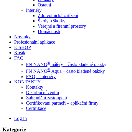
Ostatní
Interiéry
Zdravotnická zařízení
Školy a školky
Veřejné a firemní prostory
Domácnosti
Novinky
Profesionální aplikace
E-SHOP
Košík
FAQ
®
FN NANO
nátěry – často kladené otázky
®
FN NANO
Aqua – často kladené otázky
FAQ – Interiéry
KONTAKTY
Kontakty
Distribuční centra
Zahraniční zastoupení
Certifikovaní partneři – aplikační firmy
Certifikace
Log In
Kategorie