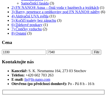
Samočistící fasáda
(3)
2) FN NANO® Aqua – čistá voda v bazénech a jezírkách
(1)
3) Barvy, penetrace a omítkoviny pod FN NANO® nátěry
(6)
4) Aktivační UVA světla
(11)
5) Kočičí toalety bez zápachu
(3)
6) Dárkové poukazy
(1)
7) Čističky vzduchu
(2)
8) Ostatní
(3)
Cena
Minimální
Maximální
Filtr
cena
cena
Kontaktujte nás
Kancelář:
S. K. Neumanna 164, 273 03 Stochov
Telefon:
+420 ‭602 703 263‬
E-mail:
fn@fn-nano.com
Otevřeno (po předchozí domluvě):
Po - Pá 8 h - 16 h
Máte zájem o více informací?