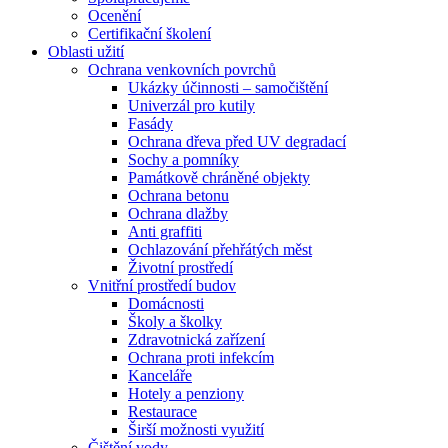
Ocenění
Certifikační školení
Oblasti užití
Ochrana venkovních povrchů
Ukázky účinnosti – samočištění
Univerzál pro kutily
Fasády
Ochrana dřeva před UV degradací
Sochy a pomníky
Památkově chráněné objekty
Ochrana betonu
Ochrana dlažby
Anti graffiti
Ochlazování přehřátých měst
Životní prostředí
Vnitřní prostředí budov
Domácnosti
Školy a školky
Zdravotnická zařízení
Ochrana proti infekcím
Kanceláře
Hotely a penziony
Restaurace
Širší možnosti využití
Čištění vody