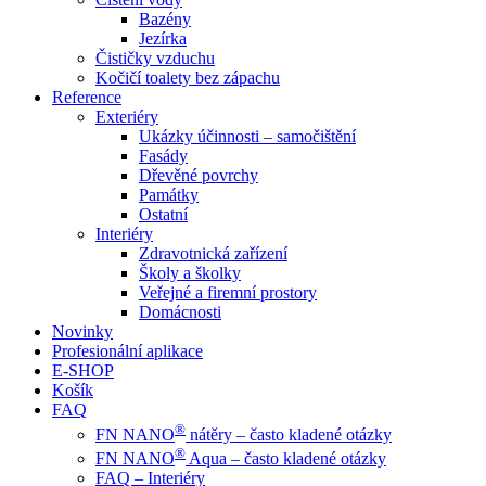
Bazény
Jezírka
Čističky vzduchu
Kočičí toalety bez zápachu
Reference
Exteriéry
Ukázky účinnosti – samočištění
Fasády
Dřevěné povrchy
Památky
Ostatní
Interiéry
Zdravotnická zařízení
Školy a školky
Veřejné a firemní prostory
Domácnosti
Novinky
Profesionální aplikace
E-SHOP
Košík
FAQ
®
FN NANO
nátěry – často kladené otázky
®
FN NANO
Aqua – často kladené otázky
FAQ – Interiéry