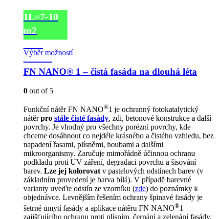
1L=7-10
m2
~150
Výběr možností
Kč/m2
FN NANO® 1 – čistá fasáda na dlouhá léta
0
out of 5
®
Funkční nátěr FN NANO
1 je ochranný fotokatalytický
nátěr
pro
stále čisté fasády
, zdi, betonové konstrukce a další
povrchy. Je vhodný pro všechny porézní povrchy, kde
chceme dosáhnout co nejdéle krásného a čistého vzhledu, bez
napadení řasami, plísněmi, houbami a dalšími
mikroorganismy. Zaručuje mimořádně účinnou ochranu
podkladu proti UV záření, degradaci povrchu a šisování
barev.
Lze jej kolorovat
v pastelových odstínech barev (v
základním provedení je barva bílá). V případě barevné
varianty uveďte odstín ze vzorníku (
zde
) do poznámky k
objednávce. Levnějším řešením ochrany špinavé fasády je
®
šetrné umytí fasády a aplikace nátěru FN NANO
1
zajišťujícího ochranu proti plísním, černání a zelenání fasády.