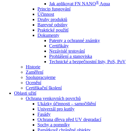
®
Jak aplikovat FN NANO
Aqua
Princip fungování
Účinnost
Druhy produktů
Barevné odstíny
Praktické použití
Dokumenty
Patenty a ochranné známky
Certifikáty
Nezávislé testování
Prohlášení a stanoviska
Technické a bezpečnostní listy, PoS, PoV
Historie
Zaměření
Spolupracujeme
Ocenění
Certifikační školení
Oblasti užití
Ochrana venkovních povrchů
Ukázky účinnosti – samočištění
Univerzál pro kutily
Fasády
Ochrana dřeva před UV degradací
Sochy a pomníky
Památkově chráněné objekty