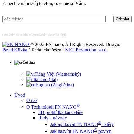
Zanechte nám svůj telefon, ozveme se Vám.
Odesláním souhlasíte se zpracováním
osobních údajů
.
© 2022 FN-nano, All Rights Reserved. Design:
Pavel Křivka
/ Technické řešení:
NET Production, s.r.o.
Čeština
Tiếng Việt
(
Vietnamský
)
Italiano
(
Ital
)
English
(
Angličtina
)
Úvod
O nás
®
O Technologii FN NANO
3D prohlídka kanceláře
Rady a návody
®
Jak aplikovat FN NANO
nátěry
®
Jak nasvítit FN NANO
povrch