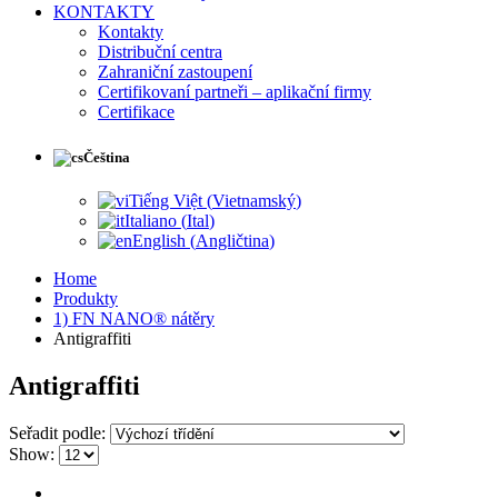
KONTAKTY
Kontakty
Distribuční centra
Zahraniční zastoupení
Certifikovaní partneři – aplikační firmy
Certifikace
Čeština
Tiếng Việt
(
Vietnamský
)
Italiano
(
Ital
)
English
(
Angličtina
)
Home
Produkty
1) FN NANO® nátěry
Antigraffiti
Antigraffiti
Seřadit podle:
Show: