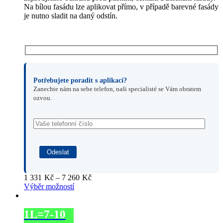
Na bílou fasádu lze aplikovat přímo, v případě barevné fasády
je nutno sladit na daný odstín.
Potřebujete poradit s aplikací?
Zanechte nám na sebe telefon, naši specialisté se Vám obratem
ozvou.
Rozpětí
1 331
Kč
–
7 260
Kč
cen:
Výběr možností
1
331Kč
1L=7-10
až
7