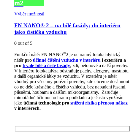
m2
260Kč
Výběr možností
FN NANO® 2 – na bílé fasády; do interiéru
jako čistička vzduchu
0
out of 5
®
Funkční nátěr FN NANO
2 je ochranný fotokatalytický
nátěr
pro
účinné čištění vzduchu v interiéru
i exteriéru a
pro
trvale bílé a čisté fasády
, zdi, betonové a další povrchy.
V interiéru fotokatalýza odstraňuje pachy, alergeny, mastnotu
a další organické látky ze vzduchu. V exteriéru je nátěr
vhodný pro všechny porézní povrchy, kde chceme dosáhnout
co nejdéle krásného a čistého vzhledu, bez napadení řasami,
plísněmi, houbami a dalšími mikroorganismy. Zaručuje
mimořádně účinnou ochranu podkladu a je často využíván
jako
účinná technologie pro
snížení rizika přenosu nákaz
v interiérech.