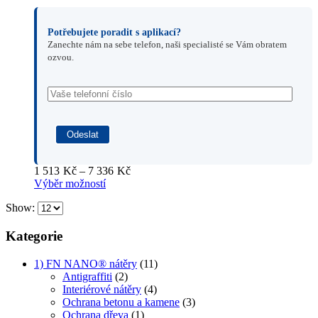
Potřebujete poradit s aplikací?
Zanechte nám na sebe telefon, naši specialisté se Vám obratem
ozvou.
Rozpětí
1 513
Kč
–
7 336
Kč
cen:
Výběr možností
1
Show:
513Kč
až
7
Kategorie
336Kč
1) FN NANO® nátěry
(11)
Antigraffiti
(2)
Interiérové nátěry
(4)
Ochrana betonu a kamene
(3)
Ochrana dřeva
(1)