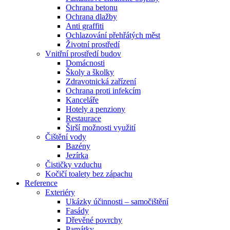
Ochrana betonu
Ochrana dlažby
Anti graffiti
Ochlazování přehřátých měst
Životní prostředí
Vnitřní prostředí budov
Domácnosti
Školy a školky
Zdravotnická zařízení
Ochrana proti infekcím
Kanceláře
Hotely a penziony
Restaurace
Širší možnosti využití
Čištění vody
Bazény
Jezírka
Čističky vzduchu
Kočičí toalety bez zápachu
Reference
Exteriéry
Ukázky účinnosti – samočištění
Fasády
Dřevěné povrchy
Památky