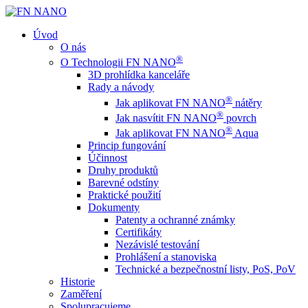
Úvod
O nás
®
O Technologii FN NANO
3D prohlídka kanceláře
Rady a návody
®
Jak aplikovat FN NANO
nátěry
®
Jak nasvítit FN NANO
povrch
®
Jak aplikovat FN NANO
Aqua
Princip fungování
Účinnost
Druhy produktů
Barevné odstíny
Praktické použití
Dokumenty
Patenty a ochranné známky
Certifikáty
Nezávislé testování
Prohlášení a stanoviska
Technické a bezpečnostní listy, PoS, PoV
Historie
Zaměření
Spolupracujeme