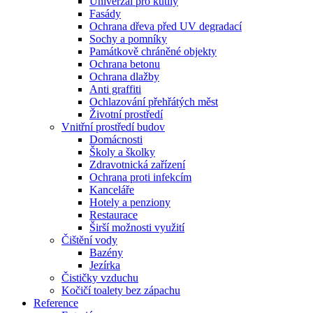
Univerzál pro kutily
Fasády
Ochrana dřeva před UV degradací
Sochy a pomníky
Památkově chráněné objekty
Ochrana betonu
Ochrana dlažby
Anti graffiti
Ochlazování přehřátých měst
Životní prostředí
Vnitřní prostředí budov
Domácnosti
Školy a školky
Zdravotnická zařízení
Ochrana proti infekcím
Kanceláře
Hotely a penziony
Restaurace
Širší možnosti využití
Čištění vody
Bazény
Jezírka
Čističky vzduchu
Kočičí toalety bez zápachu
Reference