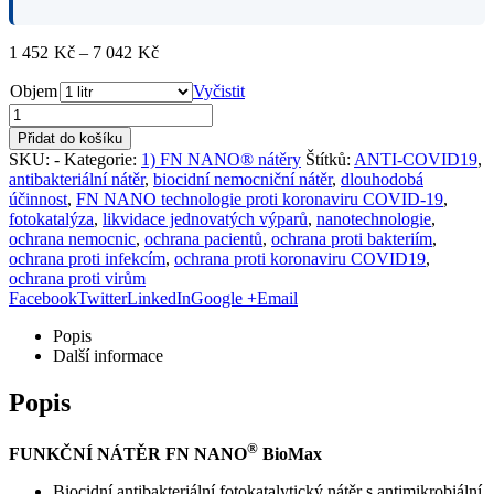
Rozpětí
1 452
Kč
–
7 042
Kč
cen:
Objem
1
Vyčistit
452Kč
až
Přidat do košíku
7
SKU:
-
Kategorie:
1) FN NANO® nátěry
Štítků:
ANTI-COVID19
,
042Kč
antibakteriální nátěr
,
biocidní nemocniční nátěr
,
dlouhodobá
účinnost
,
FN NANO technologie proti koronaviru COVID-19
,
fotokatalýza
,
likvidace jednovatých výparů
,
nanotechnologie
,
ochrana nemocnic
,
ochrana pacientů
,
ochrana proti bakteriím
,
ochrana proti infekcím
,
ochrana proti koronaviru COVID19
,
ochrana proti virům
Facebook
Twitter
LinkedIn
Google +
Email
Popis
Další informace
Popis
®
FUNKČNÍ
NÁTĚR FN NANO
Bio
Max
Biocidní antibakteriální fotokatalytický nátěr s antimikrobiální