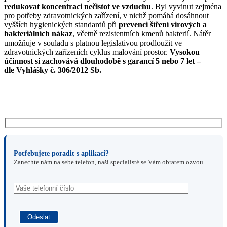
128Kč
redukovat koncentraci nečistot ve vzduchu
. Byl vyvinut zejména
pro potřeby zdravotnických zařízení, v nichž pomáhá dosáhnout
vyšších hygienických standardů při
prevenci šíření virových a
bakteriálních nákaz
, včetně rezistentních kmenů bakterií. Nátěr
umožňuje v souladu s platnou legislativou prodloužit ve
zdravotnických zařízeních cyklus malování prostor.
Vysokou
účinnost si zachovává dlouhodobě s garancí 5 nebo 7 let –
dle
Vyhlášky č. 306/2012 Sb.
Potřebujete poradit s aplikací?
Zanechte nám na sebe telefon, naši specialisté se Vám obratem ozvou.