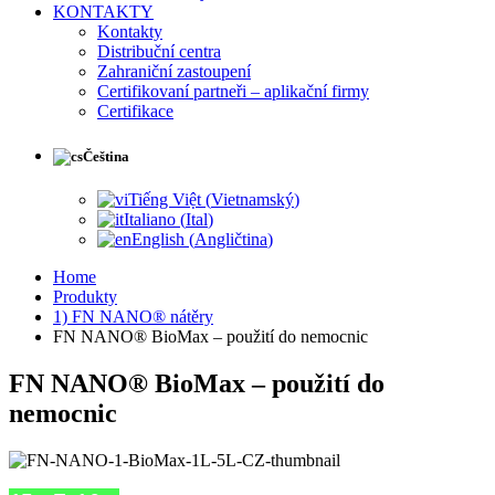
KONTAKTY
Kontakty
Distribuční centra
Zahraniční zastoupení
Certifikovaní partneři – aplikační firmy
Certifikace
Čeština
Tiếng Việt
(
Vietnamský
)
Italiano
(
Ital
)
English
(
Angličtina
)
Home
Produkty
1) FN NANO® nátěry
FN NANO® BioMax – použití do nemocnic
FN NANO® BioMax – použití do
nemocnic