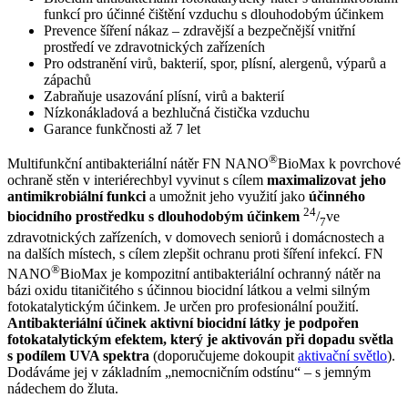
funkcí pro účinné čištění vzduchu s dlouhodobým účinkem
Prevence šíření nákaz – zdravější a bezpečnější vnitřní
prostředí ve zdravotnických zařízeních
Pro odstranění virů, bakterií, spor, plísní, alergenů, výparů a
zápachů
Zabraňuje usazování plísní, virů a bakterií
Nízkonákladová a bezhlučná čistička vzduchu
Garance funkčnosti až 7 let
®
Multifunkční antibakteriální nátěr FN NANO
BioMax k povrchové
ochraně stěn v interiérechbyl vyvinut s cílem
maximalizovat jeho
antimikrobiální funkci
a umožnit jeho využití jako
účinného
24
biocidního prostředku s dlouhodobým účinkem
/
ve
7
zdravotnických zařízeních, v domovech seniorů i domácnostech a
na dalších místech, s cílem zlepšit ochranu proti šíření infekcí. FN
®
NANO
BioMax je kompozitní antibakteriální ochranný nátěr na
bázi oxidu titaničitého s účinnou biocidní látkou a velmi silným
fotokatalytickým účinkem. Je určen pro profesionální použití.
Antibakteriální účinek aktivní biocidní látky je podpořen
fotokatalytickým efektem, který je aktivován při dopadu světla
s podílem UVA spektra
(doporučujeme dokoupit
aktivační světlo
).
Dodáváme jej v základním „nemocničním odstínu“ – s jemným
nádechem do žluta.