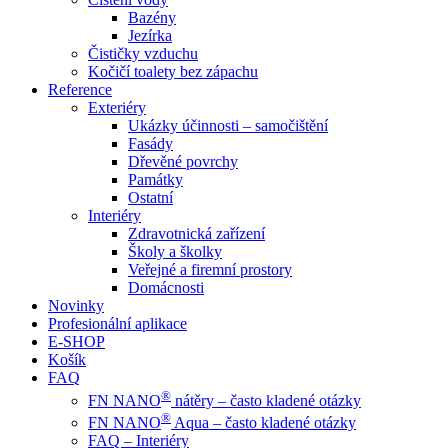
Bazény
Jezírka
Čističky vzduchu
Kočičí toalety bez zápachu
Reference
Exteriéry
Ukázky účinnosti – samočištění
Fasády
Dřevěné povrchy
Památky
Ostatní
Interiéry
Zdravotnická zařízení
Školy a školky
Veřejné a firemní prostory
Domácnosti
Novinky
Profesionální aplikace
E-SHOP
Košík
FAQ
®
FN NANO
nátěry – často kladené otázky
®
FN NANO
Aqua – často kladené otázky
FAQ – Interiéry