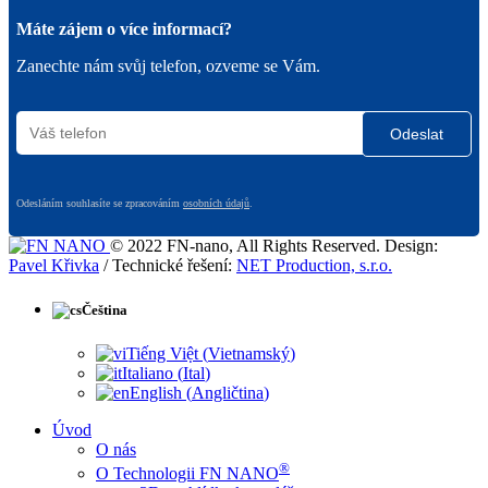
Máte zájem o více informací?
Zanechte nám svůj telefon, ozveme se Vám.
Odesláním souhlasíte se zpracováním
osobních údajů
.
© 2022 FN-nano, All Rights Reserved. Design:
Pavel Křivka
/ Technické řešení:
NET Production, s.r.o.
Čeština
Tiếng Việt
(
Vietnamský
)
Italiano
(
Ital
)
English
(
Angličtina
)
Úvod
O nás
®
O Technologii FN NANO