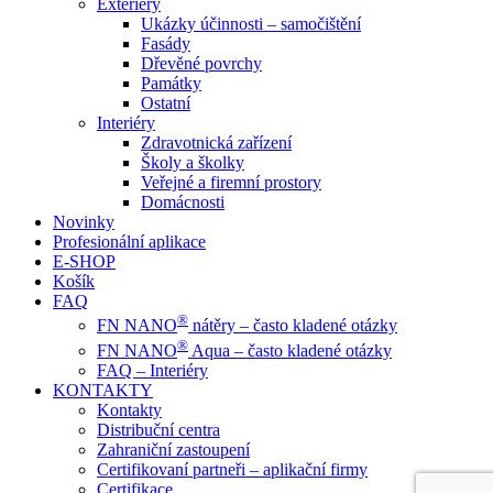
Exteriéry
Ukázky účinnosti – samočištění
Fasády
Dřevěné povrchy
Památky
Ostatní
Interiéry
Zdravotnická zařízení
Školy a školky
Veřejné a firemní prostory
Domácnosti
Novinky
Profesionální aplikace
E-SHOP
Košík
FAQ
®
FN NANO
nátěry – často kladené otázky
®
FN NANO
Aqua – často kladené otázky
FAQ – Interiéry
KONTAKTY
Kontakty
Distribuční centra
Zahraniční zastoupení
Certifikovaní partneři – aplikační firmy
Certifikace