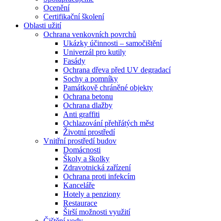
Ocenění
Certifikační školení
Oblasti užití
Ochrana venkovních povrchů
Ukázky účinnosti – samočištění
Univerzál pro kutily
Fasády
Ochrana dřeva před UV degradací
Sochy a pomníky
Památkově chráněné objekty
Ochrana betonu
Ochrana dlažby
Anti graffiti
Ochlazování přehřátých měst
Životní prostředí
Vnitřní prostředí budov
Domácnosti
Školy a školky
Zdravotnická zařízení
Ochrana proti infekcím
Kanceláře
Hotely a penziony
Restaurace
Širší možnosti využití
Čištění vody