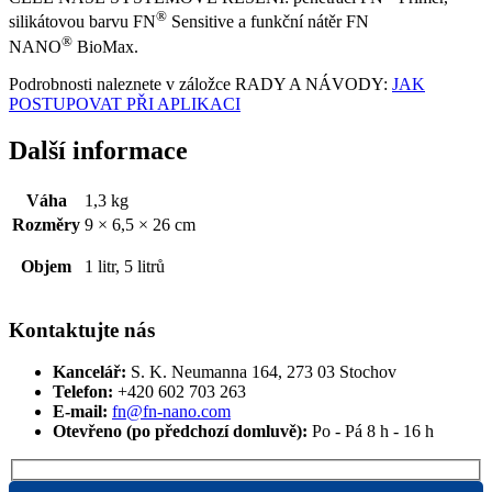
®
silikátovou barvu FN
Sensitive a funkční nátěr FN
®
NANO
BioMax.
Podrobnosti naleznete v záložce RADY A NÁVODY:
JAK
POSTUPOVAT PŘI APLIKACI
Další informace
Váha
1,3 kg
Rozměry
9 × 6,5 × 26 cm
Objem
1 litr, 5 litrů
Kontaktujte nás
Kancelář:
S. K. Neumanna 164, 273 03 Stochov
Telefon:
+420 ‭602 703 263‬
E-mail:
fn@fn-nano.com
Otevřeno (po předchozí domluvě):
Po - Pá 8 h - 16 h