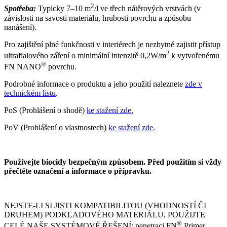
2
Spotřeba:
Typicky 7–10 m
/l ve třech nátěrových vrstvách (v
závislosti na savosti materiálu, hrubosti povrchu a způsobu
nanášení).
Pro zajištění plné funkčnosti v interiérech je nezbytné zajistit přístup
2
ultrafialového záření o minimální intenzitě 0,2W/m
k vytvořenému
®
FN NANO
povrchu.
Podrobné informace o produktu a jeho použití naleznete
zde v
technickém listu
.
PoS (Prohlášení o shodě)
ke stažení zde.
PoV (Prohlášení o vlastnostech)
ke stažení zde.
Používejte biocidy bezpečným způsobem. Před použitím si vždy
přečtěte označení a informace o přípravku.
NEJSTE-LI SI JISTI KOMPATIBILITOU (VHODNOSTÍ ČI
DRUHEM) PODKLADOVÉHO MATERIÁLU, POUŽIJTE
®
CELÉ NAŠE SYSTÉMOVÉ ŘEŠENÍ: penetraci FN
Primer,