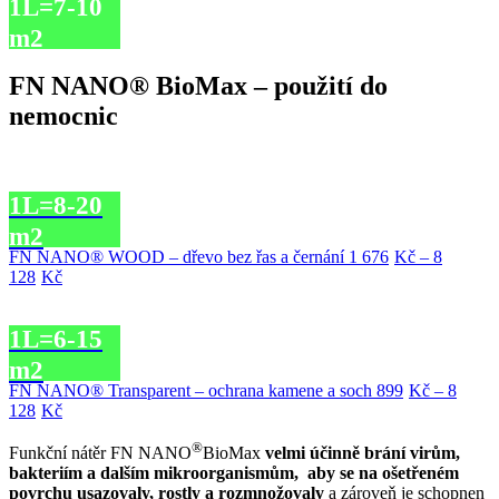
1L=7-10
m2
FN NANO® BioMax – použití do
nemocnic
1L=8-20
m2
FN NANO® WOOD – dřevo bez řas a černání
1 676
Kč
–
8
Rozpětí
128
Kč
cen:
1
1L=6-15
676Kč
až
m2
8
FN NANO® Transparent – ochrana kamene a soch
899
Kč
–
8
128Kč
Rozpětí
128
Kč
cen:
®
899Kč
Funkční nátěr FN NANO
BioMax
velmi účinně brání virům,
až
bakteriím a dalším mikroorganismům, aby se na ošetřeném
8
povrchu usazovaly, rostly a rozmnožovaly
a zároveň je schopnen