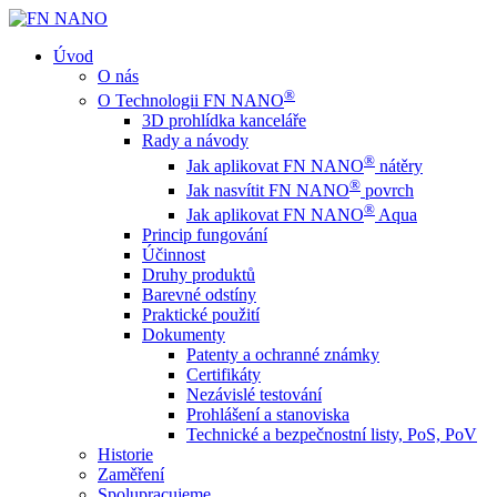
Úvod
O nás
®
O Technologii FN NANO
3D prohlídka kanceláře
Rady a návody
®
Jak aplikovat FN NANO
nátěry
®
Jak nasvítit FN NANO
povrch
®
Jak aplikovat FN NANO
Aqua
Princip fungování
Účinnost
Druhy produktů
Barevné odstíny
Praktické použití
Dokumenty
Patenty a ochranné známky
Certifikáty
Nezávislé testování
Prohlášení a stanoviska
Technické a bezpečnostní listy, PoS, PoV
Historie
Zaměření
Spolupracujeme