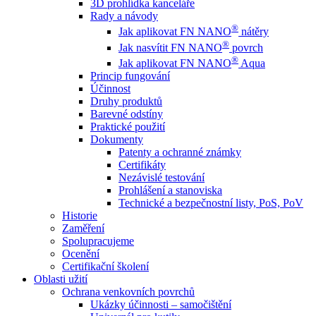
3D prohlídka kanceláře
Rady a návody
®
Jak aplikovat FN NANO
nátěry
®
Jak nasvítit FN NANO
povrch
®
Jak aplikovat FN NANO
Aqua
Princip fungování
Účinnost
Druhy produktů
Barevné odstíny
Praktické použití
Dokumenty
Patenty a ochranné známky
Certifikáty
Nezávislé testování
Prohlášení a stanoviska
Technické a bezpečnostní listy, PoS, PoV
Historie
Zaměření
Spolupracujeme
Ocenění
Certifikační školení
Oblasti užití
Ochrana venkovních povrchů
Ukázky účinnosti – samočištění