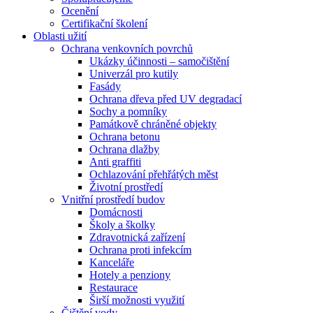
Ocenění
Certifikační školení
Oblasti užití
Ochrana venkovních povrchů
Ukázky účinnosti – samočištění
Univerzál pro kutily
Fasády
Ochrana dřeva před UV degradací
Sochy a pomníky
Památkově chráněné objekty
Ochrana betonu
Ochrana dlažby
Anti graffiti
Ochlazování přehřátých měst
Životní prostředí
Vnitřní prostředí budov
Domácnosti
Školy a školky
Zdravotnická zařízení
Ochrana proti infekcím
Kanceláře
Hotely a penziony
Restaurace
Širší možnosti využití
Čištění vody