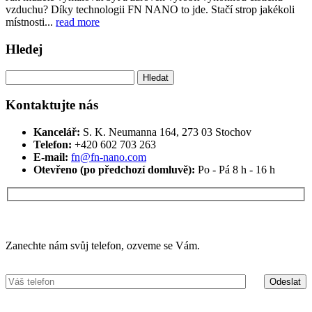
vzduchu? Díky technologii FN NANO to jde. Stačí strop jakékoli
místnosti...
read more
Hledej
Vyhledávání
Kontaktujte nás
Kancelář:
S. K. Neumanna 164, 273 03 Stochov
Telefon:
+420 ‭602 703 263‬
E-mail:
fn@fn-nano.com
Otevřeno (po předchozí domluvě):
Po - Pá 8 h - 16 h
Máte zájem o více informací?
Zanechte nám svůj telefon, ozveme se Vám.