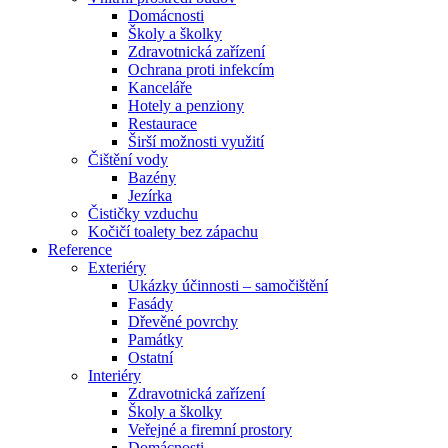
Domácnosti
Školy a školky
Zdravotnická zařízení
Ochrana proti infekcím
Kanceláře
Hotely a penziony
Restaurace
Širší možnosti využití
Čištění vody
Bazény
Jezírka
Čističky vzduchu
Kočičí toalety bez zápachu
Reference
Exteriéry
Ukázky účinnosti – samočištění
Fasády
Dřevěné povrchy
Památky
Ostatní
Interiéry
Zdravotnická zařízení
Školy a školky
Veřejné a firemní prostory
Domácnosti