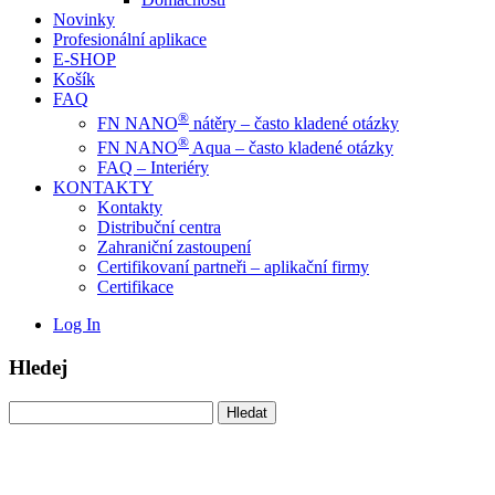
Novinky
Profesionální aplikace
E-SHOP
Košík
FAQ
®
FN NANO
nátěry – často kladené otázky
®
FN NANO
Aqua – často kladené otázky
FAQ – Interiéry
KONTAKTY
Kontakty
Distribuční centra
Zahraniční zastoupení
Certifikovaní partneři – aplikační firmy
Certifikace
Log In
Hledej
Vyhledávání