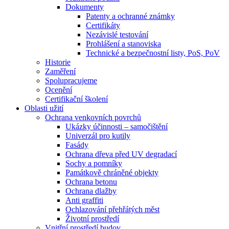
Dokumenty
Patenty a ochranné známky
Certifikáty
Nezávislé testování
Prohlášení a stanoviska
Technické a bezpečnostní listy, PoS, PoV
Historie
Zaměření
Spolupracujeme
Ocenění
Certifikační školení
Oblasti užití
Ochrana venkovních povrchů
Ukázky účinnosti – samočištění
Univerzál pro kutily
Fasády
Ochrana dřeva před UV degradací
Sochy a pomníky
Památkově chráněné objekty
Ochrana betonu
Ochrana dlažby
Anti graffiti
Ochlazování přehřátých měst
Životní prostředí
Vnitřní prostředí budov