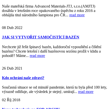
Naše mateřská firma Advanced Materials-JTJ, s.r.o.(AMJTJ)
dosáhla v letošním roce opakovaného úspěchu z roku 2016 a
obhájila titul národního šampiona pro ČR...
read more
08
Dub
2022
JAK SI VYTVOŘIT SAMOČISTÍCÍ BAZÉN
Nechcete již řešit špinavý bazén, každoroční vypouštění a čištění
bazénu? Chcete letošní i další bazénovou sezónu prožít v klidu a
pohodě? Máme...
read more
26
Dub
2021
Kdo ochrání naše zdraví?
Současná situace se od minulé pandemie, která tu byla před 100 lety,
výrazně odlišuje, ale výsledek je stejný, umírají...
read more
02
Říj
2018