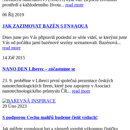
prostředí a každodenního života...
read more
06
Říj
2019
JAK ZAZIMOVAT BAZÉN S FN®AQUA
Dnes jsme pro Vás připravili poslední ze série videí, se kterými jsme
Vás od počátku jarní bazénové sezóny seznamovali. Bazénová...
read more
14
Zář
2015
NANO DEN Liberec – zúčastníme se
23. 9. proběhne v Liberci první společná prezentace českých
nanotechnologických firem, které jsou zapojeny v Asociaci
nanotechnologického průmyslu ČR...
read more
20
Úno
2023
S podporou Cechu malířů budeme čistit vzduch!
Jak můžete vymalovat byt a zároveň vyrobit výkonnou čističku