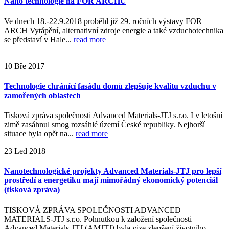
Nano technologie na FOR ARCHU
Ve dnech 18.-22.9.2018 proběhl již 29. ročních výstavy FOR
ARCH Vytápění, alternativní zdroje energie a také vzduchotechnika
se představí v Hale...
read more
10
Bře
2017
Technologie chránící fasádu domů zlepšuje kvalitu vzduchu v
zamořených oblastech
Tisková zpráva společnosti Advanced Materials-JTJ s.r.o. I v letošní
zimě zasáhnul smog rozsáhlé území České republiky. Nejhorší
situace byla opět na...
read more
23
Led
2018
Nanotechnologické projekty Advanced Materials-JTJ pro lepší
prostředí a energetiku mají mimořádný ekonomický potenciál
(tisková zpráva)
TISKOVÁ ZPRÁVA SPOLEČNOSTI ADVANCED
MATERIALS-JTJ s.r.o. Pohnutkou k založení společnosti
Advanced Materials-JTJ (AMJTJ) byla vize zlepšení životního