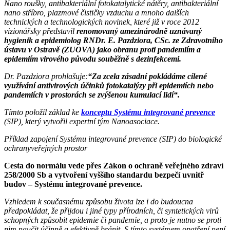
Nano roušky, antibakteriální fotokatalytické nátěry, antibakteriální
nano stříbro, plazmové čističky vzduchu a mnoho dalších
technických a technologických novinek, které již v roce 2012
vizionářsky představil
renomovaný a
mezinárodně uznávaný
hygienik a epidemiolog
RNDr. E. Pazdziora, CSc. ze Zdravotního
ústavu v Ostravě (ZUOVA) jako obranu proti pandemiím a
epidemiím virového původu souběžně s dezinfekcemi.
Dr. Pazdziora prohlašuje:
“Za zcela zásadní pokládáme cílené
využívání antivirových účinků fotokatalýzy při epidemiích nebo
pandemiích v prostorách se zvýšenou kumulací lidí“.
Tímto položil základ ke
konceptu Systému integrované prevence
(SIP), který vytvořil expertní tým Nanoasociace.
Příklad zapojení Systému integrované prevence (SIP) do biologické
ochrany
veřejných prostor
Cesta do normálu vede přes Zákon o ochraně veřejného zdraví
258/2000 Sb a vytvoření vyššího standardu bezpečí uvnitř
budov – Systému integrované prevence.
Vzhledem k
současnému způsobu života lze i do budoucna
předpokládat, že přijdou i jiné typy přírodních, či syntetických virů
schopných způsobit epidemie či pandemie, a proto je nutno se proti
nim naučit účinně a efektivně bránit.
S tímto systémem opatření není