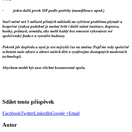
·
jeden další prvek SIP podle potřeby (nanofiltrace apod.)
Stačí méně než 5 miliard přímých nákladů na vyřešení problému plynulé a
bezpečné výuky
a podobně je možné řešit i další státní instituce, dopravu,
banky, průmysl, armádu, aby mohl každý bez omezení vykonávat své
společenské funkce a vytvářet hodnoty.
Pokrok jde dopředu a nyní je ten nejvyšší čas na změnu.
Pojďme tedy společně
ochránit naše zdraví a zdraví našich dětí a využívejme dostupných moderních
technologií.
A
bychom mohli být zase všichni bezstarostně spolu.
Sdílet tento příspěvek
Facebook
Twitter
LinkedIn
Google +
Email
Autor