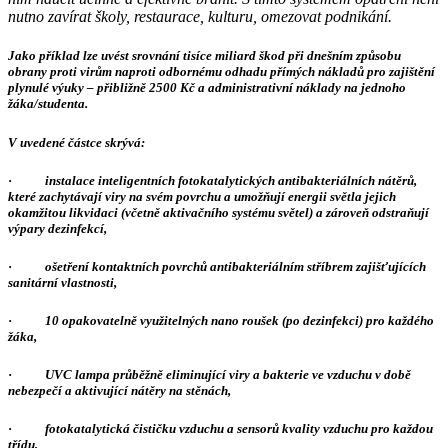
nutno zavírat školy, restaurace, kulturu, omezovat podnikání.
Jako příklad lze uvést srovnání tisíce miliard škod při dnešním způsobu
obrany proti virům naproti
odbornému odhadu přímých nákladů pro zajištění
plynulé výuky – přibližně 2500 Kč a administrativní náklady na jednoho
žáka/studenta.
V uvedené částce skrývá:
·
instalace inteligentních fotokatalytických antibakteriálních nátěrů,
které zachytávají viry na svém povrchu a umožňují energii světla jejich
okamžitou likvidaci (včetně aktivačního systému světel) a zároveň odstraňují
výpary dezinfekcí,
·
ošetření kontaktních povrchů antibakteriálním stříbrem zajišťujících
sanitární vlastnosti,
·
10 opakovatelně využitelných nano roušek (po dezinfekci) pro každého
žáka,
·
UVC lampa průběžně eliminující viry a bakterie ve vzduchu v době
nebezpečí a aktivující nátěry na stěnách,
·
fotokatalytická čističku vzduchu a sensorů kvality vzduchu pro každou
třídu,