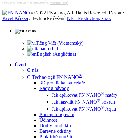
Odesláním souhlasíte se zpracováním
osobních údajů
.
© 2022 FN-nano, All Rights Reserved. Design:
Pavel Křivka
/ Technické řešení:
NET Production, s.r.o.
Čeština
Tiếng Việt
(
Vietnamský
)
Italiano
(
Ital
)
English
(
Angličtina
)
Úvod
O nás
®
O Technologii FN NANO
3D prohlídka kanceláře
Rady a návody
®
Jak aplikovat FN NANO
nátěry
®
Jak nasvítit FN NANO
povrch
®
Jak aplikovat FN NANO
Aqua
Princip fungování
Účinnost
Druhy produktů
Barevné odstíny
Praktické použití