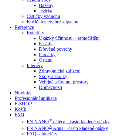
Bazény
Jezírka
Čističky vzduchu
Kočičí toalety bez zápachu
Reference
Exteriéry
Ukázky účinnosti – samočištění
Fasády
Dřevěné povrchy
Památky
Ostatní
Interiéry
Zdravotnická zařízení
Školy a školky
Veřejné a firemní prostory
Domácnosti
Novinky
Profesionální aplikace
E-SHOP
Košík
FAQ
®
FN NANO
nátěry – často kladené otázky
®
FN NANO
Aqua – často kladené otázky
FAQ – Interiéry