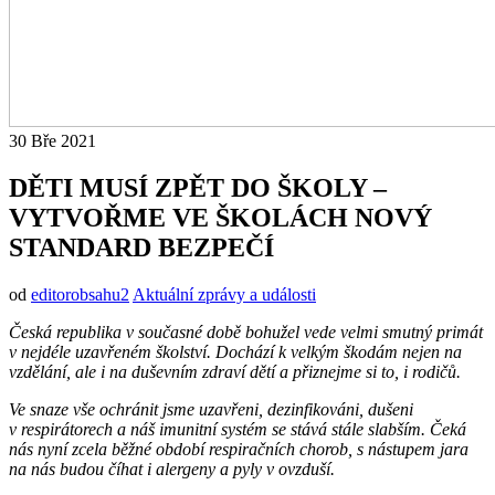
30
Bře
2021
DĚTI MUSÍ ZPĚT DO ŠKOLY –
VYTVOŘME VE ŠKOLÁCH NOVÝ
STANDARD BEZPEČÍ
od
editorobsahu2
Aktuální zprávy a události
Česká republika v současné době bohužel vede velmi smutný primát
v nejdéle uzavřeném školství.
Dochází k velkým škodám nejen na
vzdělání, ale i na duševním zdraví dětí a přiznejme si to, i rodičů.
Ve snaze vše ochránit jsme uzavřeni, dezinfikováni, dušeni
v respirátorech a náš imunitní systém se stává stále slabším.
Čeká
nás nyní zcela běžné období respiračních chorob, s nástupem jara
na nás budou číhat i alergeny a pyly v ovzduší.