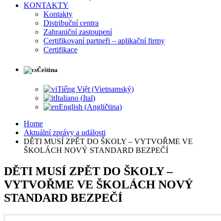
KONTAKTY
Kontakty
Distribuční centra
Zahraniční zastoupení
Certifikovaní partneři – aplikační firmy
Certifikace
Čeština
Tiếng Việt
(
Vietnamský
)
Italiano
(
Ital
)
English
(
Angličtina
)
Home
Aktuální zprávy a události
DĚTI MUSÍ ZPĚT DO ŠKOLY – VYTVOŘME VE
ŠKOLÁCH NOVÝ STANDARD BEZPEČÍ
DĚTI MUSÍ ZPĚT DO ŠKOLY –
VYTVOŘME VE ŠKOLÁCH NOVÝ
STANDARD BEZPEČÍ