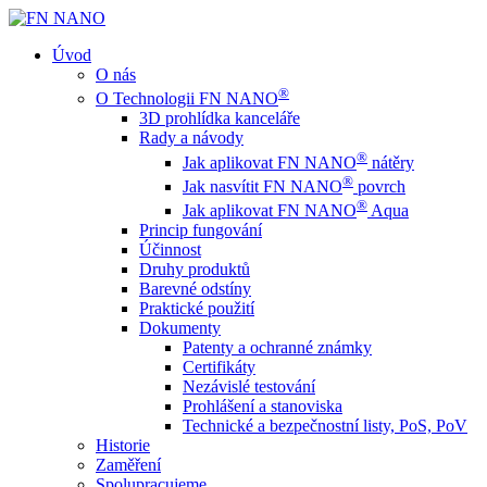
Úvod
O nás
®
O Technologii FN NANO
3D prohlídka kanceláře
Rady a návody
®
Jak aplikovat FN NANO
nátěry
®
Jak nasvítit FN NANO
povrch
®
Jak aplikovat FN NANO
Aqua
Princip fungování
Účinnost
Druhy produktů
Barevné odstíny
Praktické použití
Dokumenty
Patenty a ochranné známky
Certifikáty
Nezávislé testování
Prohlášení a stanoviska
Technické a bezpečnostní listy, PoS, PoV
Historie
Zaměření
Spolupracujeme