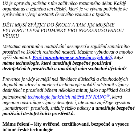
Už je opravdu potřeba s tím začít něco rozumného dělat. Každý
organismus a zejména ten dětský, který je ve vývinu potřebuje ke
správnému vývoji dostatek čerstvého vzduchu a kyslíku.
DĚTI MUSÍ ZPÁTKY DO ŠKOLY A TAM JIM MUSÍME
VYTVOŘIT LEPŠÍ PODMÍNKY PRO NEPŘERUŠOVANOU
VÝUKU
Metodika enormního nadužívání desinfekcí k zajištění sanitárního
prostředí ve školách rozhodně nestačí. Musíme vybudovat o mnoho
vyšší standard.
Proč hazardujeme se zdravím svých dětí,
když
máme technologie, které umožňují bezpečné používání
dezinfekčních prostředků a umožňují nám svobodné dýchání?
Prevence je vždy levnější než likvidace důsledků a dlouhodobých
dopadů na zdraví a moderní technologie dokáží odstranit výpary
desinfekcí z prostředí během několika minut, jako například
česká
®
patentovaná
technologie funkčních nátěrů FN NANO
,
která
nejenom odstraňuje výpary desinfekcí, ale sama zajišťuje vysokou
„sanitárnost“ prostředí, snižuje riziko nákazy
a umožňuje bezpečné
používání desinfekčních prostředků.
Máme řešení – léty ověřené, certifikované, bezpečné a vysoce
účinné české technologie