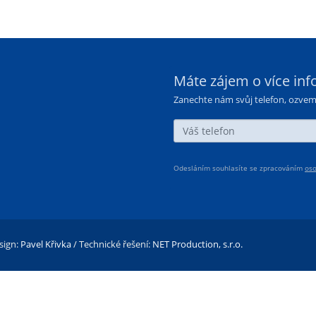
Máte zájem o více inf
Zanechte nám svůj telefon, ozve
Odesláním souhlasíte se zpracováním
oso
sign:
Pavel Křivka
/ Technické řešení:
NET Production, s.r.o.