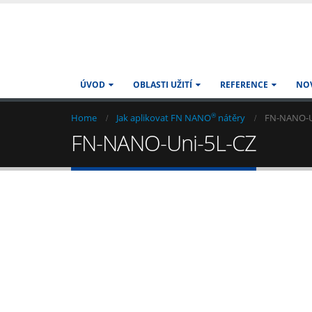
ÚVOD
OBLASTI UŽITÍ
REFERENCE
NO
®
Home
Jak aplikovat FN NANO
nátěry
FN-NANO-U
FN-NANO-Uni-5L-CZ