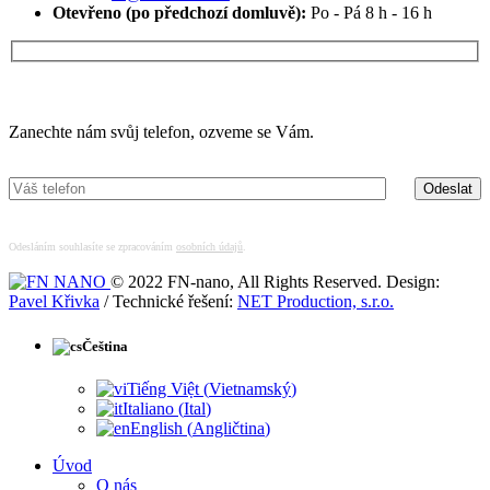
Otevřeno (po předchozí domluvě):
Po - Pá 8 h - 16 h
Máte zájem o více informací?
Zanechte nám svůj telefon, ozveme se Vám.
Odesláním souhlasíte se zpracováním
osobních údajů
.
© 2022 FN-nano, All Rights Reserved. Design:
Pavel Křivka
/ Technické řešení:
NET Production, s.r.o.
Čeština
Tiếng Việt
(
Vietnamský
)
Italiano
(
Ital
)
English
(
Angličtina
)
Úvod
O nás