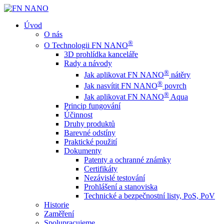
Úvod
O nás
®
O Technologii FN NANO
3D prohlídka kanceláře
Rady a návody
®
Jak aplikovat FN NANO
nátěry
®
Jak nasvítit FN NANO
povrch
®
Jak aplikovat FN NANO
Aqua
Princip fungování
Účinnost
Druhy produktů
Barevné odstíny
Praktické použití
Dokumenty
Patenty a ochranné známky
Certifikáty
Nezávislé testování
Prohlášení a stanoviska
Technické a bezpečnostní listy, PoS, PoV
Historie
Zaměření
Spolupracujeme