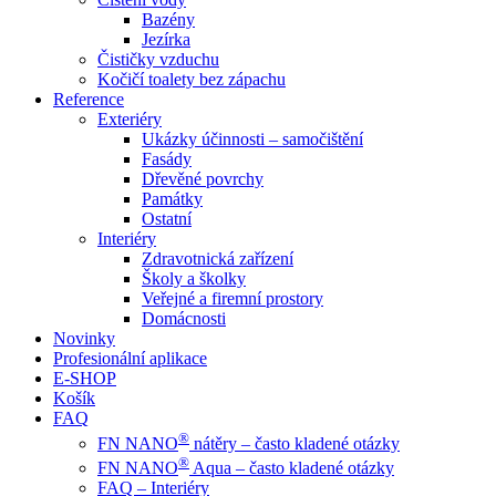
Bazény
Jezírka
Čističky vzduchu
Kočičí toalety bez zápachu
Reference
Exteriéry
Ukázky účinnosti – samočištění
Fasády
Dřevěné povrchy
Památky
Ostatní
Interiéry
Zdravotnická zařízení
Školy a školky
Veřejné a firemní prostory
Domácnosti
Novinky
Profesionální aplikace
E-SHOP
Košík
FAQ
®
FN NANO
nátěry – často kladené otázky
®
FN NANO
Aqua – často kladené otázky
FAQ – Interiéry