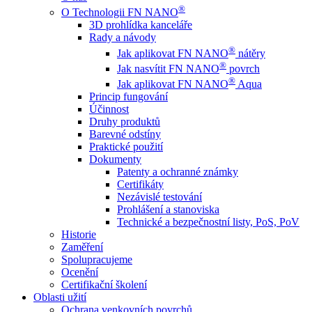
®
O Technologii FN NANO
3D prohlídka kanceláře
Rady a návody
®
Jak aplikovat FN NANO
nátěry
®
Jak nasvítit FN NANO
povrch
®
Jak aplikovat FN NANO
Aqua
Princip fungování
Účinnost
Druhy produktů
Barevné odstíny
Praktické použití
Dokumenty
Patenty a ochranné známky
Certifikáty
Nezávislé testování
Prohlášení a stanoviska
Technické a bezpečnostní listy, PoS, PoV
Historie
Zaměření
Spolupracujeme
Ocenění
Certifikační školení
Oblasti užití
Ochrana venkovních povrchů