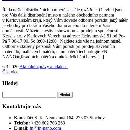
Řada našich distribučních partnerů se stále rozšiřuje. Otevřeli jsme
pro Vás další distribuční místo u našeho obchodního partnera
v Karlovarském kraji, který Vám dovede odborně poradit, jaký nátěr
je vhodný pro fasádu Vašeho domu anebo do interiéru Vaší
domácnosti. Můžete navštívit showroom a prodejnu společnosti
Kessl s.r.o. v Karlových Varech na adrese: Jáchymovská 51 od Po-
Pá 7:00-17.00, So 8:00-12:00 Najdete zde vše na jednom místě.
Odborně zkušený personál Vám poradí při prodeji stavebních
materiálů, malířských nátěrů, nano nátěrů technologie FN
NANO®,fasádních nátěrů a omítek. Míchání barev [...]
6.3.2020
Aktuální zprávy a události
Číst více
Hledej
Vyhledávání
Kontaktujte nás
Kancelář:
S. K. Neumanna 164, 273 03 Stochov
Telefon:
+420 ‭602 703 263‬
E-mail:
fn@fn-nano.com