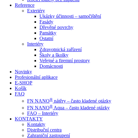
Reference
Exteriéry
Ukázky účinnosti – samočištění
Fasády
Dřevěné povrchy
Památky
Ostatní
Interiéry
Zdravotnická zařízení
Školy a školky
Veřejné a firemní prostory
Domácnosti
Novinky
Profesionální aplikace
E-SHOP
Košík
FAQ
®
FN NANO
nátěry – často kladené otázky
®
FN NANO
Aqua – často kladené otázky
FAQ – Interiéry
KONTAKTY
Kontakty
Distribuční centra
Zahraniční zastoupení