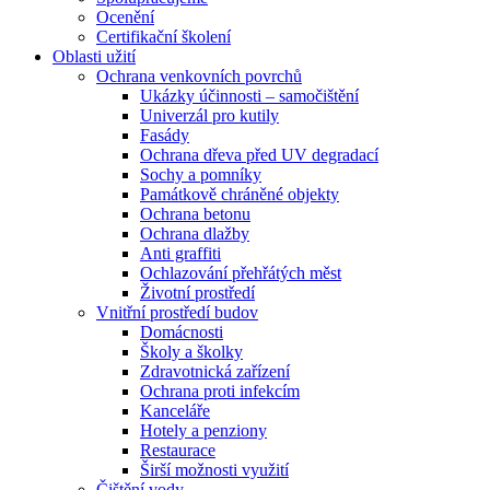
Ocenění
Certifikační školení
Oblasti užití
Ochrana venkovních povrchů
Ukázky účinnosti – samočištění
Univerzál pro kutily
Fasády
Ochrana dřeva před UV degradací
Sochy a pomníky
Památkově chráněné objekty
Ochrana betonu
Ochrana dlažby
Anti graffiti
Ochlazování přehřátých měst
Životní prostředí
Vnitřní prostředí budov
Domácnosti
Školy a školky
Zdravotnická zařízení
Ochrana proti infekcím
Kanceláře
Hotely a penziony
Restaurace
Širší možnosti využití
Čištění vody