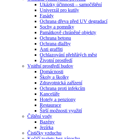
Ukázky účinnosti – samočištění
Univerzál pro kutily
Fasády
Ochrana dřeva před UV degradací
Sochy a pomníky
Památkově chráněné objekty
Ochrana betonu
Ochrana dlažby
Anti graffiti
Ochlazování přehřátých měst
Životní prostředí
Vnitřní prostředí budov
Domácnosti
Školy a školky
Zdravotnická zařízení
Ochrana proti infekcím
Kanceláře
Hotely a penziony
Restaurace
Širší možnosti využití
Čištění vody
Bazény
Jezírka
Čističky vzduchu
Kočičí toalety bez zápachu