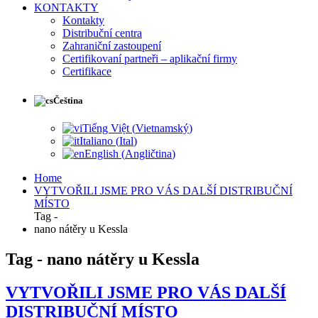
KONTAKTY
Kontakty
Distribuční centra
Zahraniční zastoupení
Certifikovaní partneři – aplikační firmy
Certifikace
Čeština
Tiếng Việt
(
Vietnamský
)
Italiano
(
Ital
)
English
(
Angličtina
)
Home
VYTVOŘILI JSME PRO VÁS DALŠÍ DISTRIBUČNÍ
MÍSTO
Tag -
nano nátěry u Kessla
Tag - nano nátěry u Kessla
VYTVOŘILI JSME PRO VÁS DALŠÍ
DISTRIBUČNÍ MÍSTO