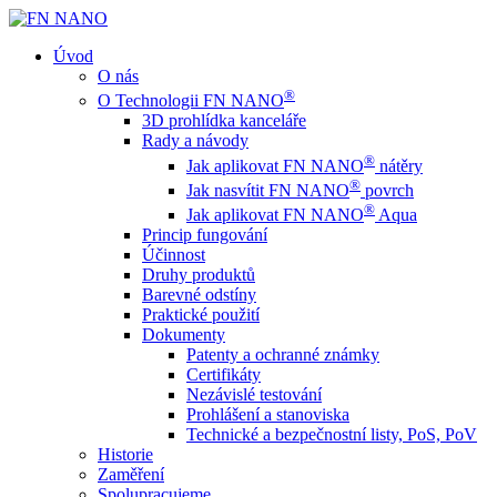
Úvod
O nás
®
O Technologii FN NANO
3D prohlídka kanceláře
Rady a návody
®
Jak aplikovat FN NANO
nátěry
®
Jak nasvítit FN NANO
povrch
®
Jak aplikovat FN NANO
Aqua
Princip fungování
Účinnost
Druhy produktů
Barevné odstíny
Praktické použití
Dokumenty
Patenty a ochranné známky
Certifikáty
Nezávislé testování
Prohlášení a stanoviska
Technické a bezpečnostní listy, PoS, PoV
Historie
Zaměření
Spolupracujeme