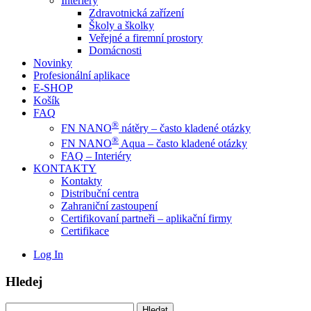
Interiéry
Zdravotnická zařízení
Školy a školky
Veřejné a firemní prostory
Domácnosti
Novinky
Profesionální aplikace
E-SHOP
Košík
FAQ
®
FN NANO
nátěry – často kladené otázky
®
FN NANO
Aqua – často kladené otázky
FAQ – Interiéry
KONTAKTY
Kontakty
Distribuční centra
Zahraniční zastoupení
Certifikovaní partneři – aplikační firmy
Certifikace
Log In
Hledej
Vyhledávání