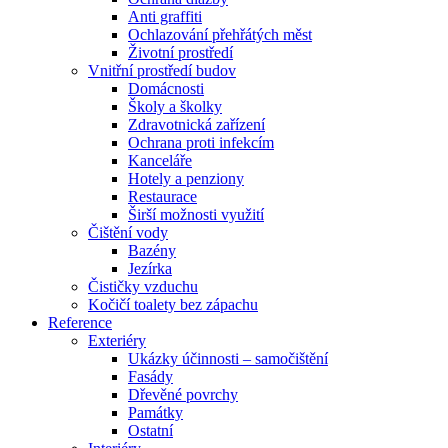
Anti graffiti
Ochlazování přehřátých měst
Životní prostředí
Vnitřní prostředí budov
Domácnosti
Školy a školky
Zdravotnická zařízení
Ochrana proti infekcím
Kanceláře
Hotely a penziony
Restaurace
Širší možnosti využití
Čištění vody
Bazény
Jezírka
Čističky vzduchu
Kočičí toalety bez zápachu
Reference
Exteriéry
Ukázky účinnosti – samočištění
Fasády
Dřevěné povrchy
Památky
Ostatní