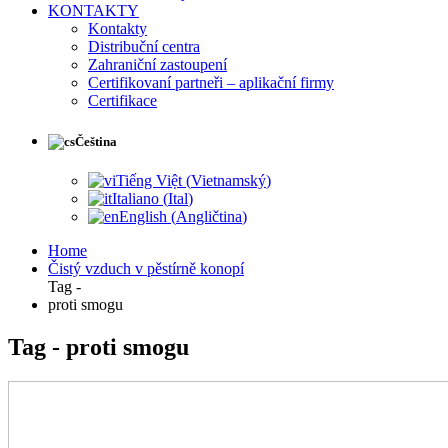
KONTAKTY
Kontakty
Distribuční centra
Zahraniční zastoupení
Certifikovaní partneři – aplikační firmy
Certifikace
Čeština
Tiếng Việt
(
Vietnamský
)
Italiano
(
Ital
)
English
(
Angličtina
)
Home
Čistý vzduch v pěstírně konopí
Tag -
proti smogu
Tag - proti smogu