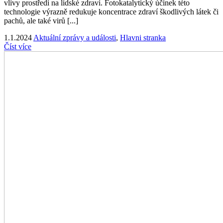
vlivy prostředí na lidské zdraví. Fotokatalytický účinek této
technologie výrazně redukuje koncentrace zdraví škodlivých látek či
pachů, ale také virů [...]
1.1.2024
Aktuální zprávy a události
,
Hlavni stranka
Číst více