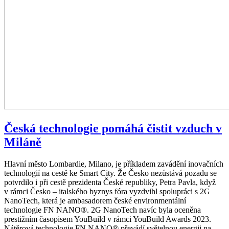
Česká technologie pomáhá čistit vzduch v
Miláně
Hlavní město Lombardie, Milano, je příkladem zavádění inovačních
technologií na cestě ke Smart City. Že Česko nezůstává pozadu se
potvrdilo i při cestě prezidenta České republiky, Petra Pavla, když
v rámci Česko – italského byznys fóra vyzdvihl spolupráci s 2G
NanoTech, která je ambasadorem české environmentální
technologie FN NANO®. 2G NanoTech navíc byla oceněna
prestižním časopisem YouBuild v rámci YouBuild Awards 2023.
Nátěrová technologie FN NANO® převádí světelnou energii na