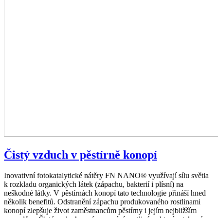
Čistý vzduch v pěstírně konopí
Inovativní fotokatalytické nátěry FN NANO® využívají sílu světla
k rozkladu organických látek (zápachu, bakterií i plísní) na
neškodné látky. V pěstírnách konopí tato technologie přináší hned
několik benefitů. Odstranění zápachu produkovaného rostlinami
konopí zlepšuje život zaměstnancům pěstírny i jejím nejbližším