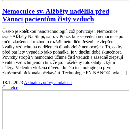
Nemocnice sv. Alžběty nadělila před
Vánoci pacientům čistý vzduch
Česko je kolébkou nanotechnologií, což potvrzuje i Nemocnice
svaté Alžběty Na Slupi, s.r.o. v Praze, kde se vedení nemocnice po
roční zkušenosti rozhodlo rozšířit netradiční řešení ke zlepšení
kvality vzduchu na odděleních dlouhodobě nemocných. To, co by
před pár lety vypadalo jako pohádka, je v dnešní době skutečnost.
Povrchy stropů v nemocnici účinně čistí vzduch a zásadně zlepšují
kvalitu vzduchu jenom tím, že jsou ošetřeny fotokatalytickými
nátěry. Vedením vložená důvěra do této technologie po první
zkušenosti překonala očekávání. Technologie FN NANO® byla [...]
18.12.2023
Aktuální zprávy a události
Číst více