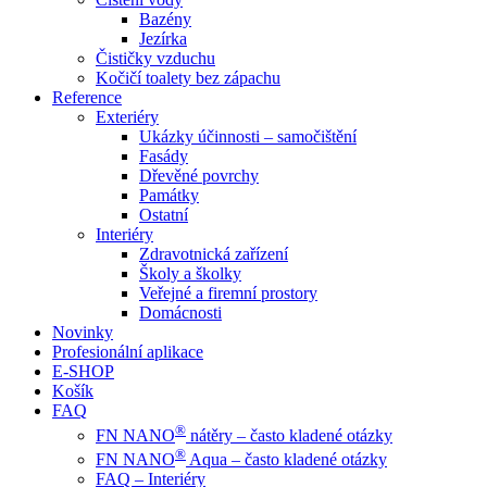
Bazény
Jezírka
Čističky vzduchu
Kočičí toalety bez zápachu
Reference
Exteriéry
Ukázky účinnosti – samočištění
Fasády
Dřevěné povrchy
Památky
Ostatní
Interiéry
Zdravotnická zařízení
Školy a školky
Veřejné a firemní prostory
Domácnosti
Novinky
Profesionální aplikace
E-SHOP
Košík
FAQ
®
FN NANO
nátěry – často kladené otázky
®
FN NANO
Aqua – často kladené otázky
FAQ – Interiéry