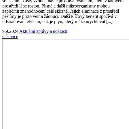
sousedům. Čistý vzduch navíc prospívá rostlinám, které v takovém
prostředí lépe rostou. Plísně a další mikroorganismy mohou
zapříčinit znehodnocení celé sklizně. Jejich eliminace z prostředí
pěstírny je proto velmi žádoucí. Další klíčový benefit spočívá v
odstraňování etylenu, což je plyn, který může urychlovat [...]
9.9.2024
Aktuální zprávy a události
Číst více