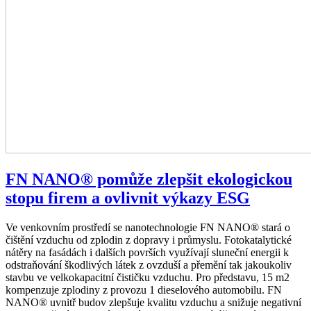
FN NANO® pomůže zlepšit ekologickou
stopu firem a ovlivnit výkazy ESG
Ve venkovním prostředí se nanotechnologie FN NANO® stará o
čištění vzduchu od zplodin z dopravy i průmyslu. Fotokatalytické
nátěry na fasádách i dalších površích využívají sluneční energii k
odstraňování škodlivých látek z ovzduší a přemění tak jakoukoliv
stavbu ve velkokapacitní čističku vzduchu. Pro představu, 15 m2
kompenzuje zplodiny z provozu 1 dieselového automobilu. FN
NANO® uvnitř budov zlepšuje kvalitu vzduchu a snižuje negativní