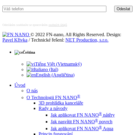
Odesláním souhlasíte se zpracováním
osobních údajů
.
© 2022 FN-nano, All Rights Reserved. Design:
Pavel Křivka
/ Technické řešení:
NET Production, s.r.o.
Čeština
Tiếng Việt
(
Vietnamský
)
Italiano
(
Ital
)
English
(
Angličtina
)
Úvod
O nás
®
O Technologii FN NANO
3D prohlídka kanceláře
Rady a návody
®
Jak aplikovat FN NANO
nátěry
®
Jak nasvítit FN NANO
povrch
®
Jak aplikovat FN NANO
Aqua
Princip fungování