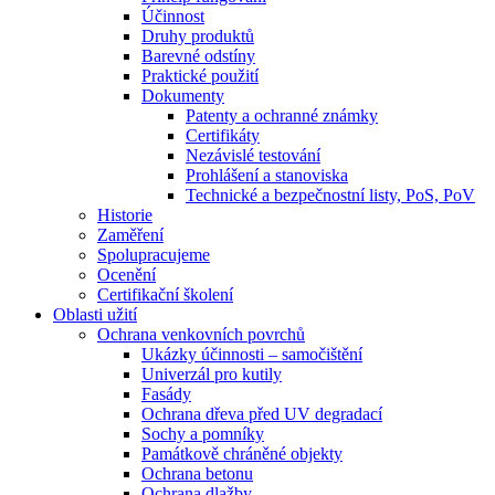
Účinnost
Druhy produktů
Barevné odstíny
Praktické použití
Dokumenty
Patenty a ochranné známky
Certifikáty
Nezávislé testování
Prohlášení a stanoviska
Technické a bezpečnostní listy, PoS, PoV
Historie
Zaměření
Spolupracujeme
Ocenění
Certifikační školení
Oblasti užití
Ochrana venkovních povrchů
Ukázky účinnosti – samočištění
Univerzál pro kutily
Fasády
Ochrana dřeva před UV degradací
Sochy a pomníky
Památkově chráněné objekty
Ochrana betonu
Ochrana dlažby