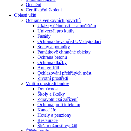
Ocenění
Certifikační školení
Oblasti užití
Ochrana venkovních povrchů
Ukázky účinnosti – samočištění
Univerzál pro kutily
Fasády
Ochrana dřeva před UV degradací
Sochy a pomníky
Památkově chráněné objekty
Ochrana betonu
Ochrana dlažby
Anti graffiti
Ochlazování přehřátých měst
Životní prostředí
Vnitřní prostředí budov
Domácnosti
Školy a školky
Zdravotnická zařízení
Ochrana proti infekcím
Kanceláře
Hotely a penziony
Restaurace
Širší možnosti využití
Čištění vody