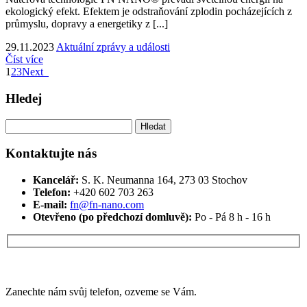
ekologický efekt. Efektem je odstraňování zplodin pocházejících z
průmyslu, dopravy a energetiky z [...]
29.11.2023
Aktuální zprávy a události
Číst více
1
2
3
Next
Hledej
Vyhledávání
Kontaktujte nás
Kancelář:
S. K. Neumanna 164, 273 03 Stochov
Telefon:
+420 ‭602 703 263‬
E-mail:
fn@fn-nano.com
Otevřeno (po předchozí domluvě):
Po - Pá 8 h - 16 h
Máte zájem o více informací?
Zanechte nám svůj telefon, ozveme se Vám.