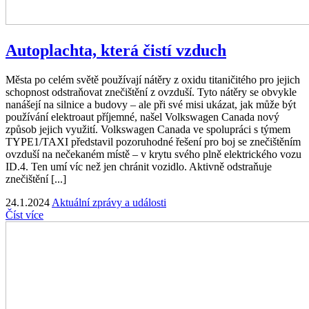
Autoplachta, která čistí vzduch
Města po celém světě používají nátěry z oxidu titaničitého pro jejich
schopnost odstraňovat znečištění z ovzduší. Tyto nátěry se obvykle
nanášejí na silnice a budovy – ale při své misi ukázat, jak může být
používání elektroaut příjemné, našel Volkswagen Canada nový
způsob jejich využití. Volkswagen Canada ve spolupráci s týmem
TYPE1/TAXI představil pozoruhodné řešení pro boj se znečištěním
ovzduší na nečekaném místě – v krytu svého plně elektrického vozu
ID.4. Ten umí víc než jen chránit vozidlo. Aktivně odstraňuje
znečištění [...]
24.1.2024
Aktuální zprávy a události
Číst více