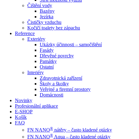
Čištění vody
Bazény
Jezírka
Čističky vzduchu
Kočičí toalety bez zápachu
Reference
Exteriéry
Ukázky účinnosti – samočištění
Fasády
Dřevěné povrchy
Památky
Ostatní
Interiéry
Zdravotnická zařízení
Školy a školky
Veřejné a firemní prostory
Domácnosti
Novinky
Profesionální aplikace
E-SHOP
Košík
FAQ
®
FN NANO
nátěry – často kladené otázky
®
FN NANO
Aqua – často kladené otázky