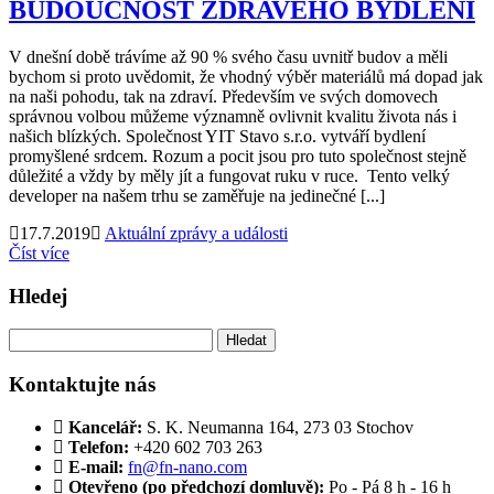
BUDOUCNOST ZDRAVÉHO BYDLENÍ
V dnešní době trávíme až 90 % svého času uvnitř budov a měli
bychom si proto uvědomit, že vhodný výběr materiálů má dopad jak
na naši pohodu, tak na zdraví. Především ve svých domovech
správnou volbou můžeme významně ovlivnit kvalitu života nás i
našich blízkých. Společnost YIT Stavo s.r.o. vytváří bydlení
promyšlené srdcem. Rozum a pocit jsou pro tuto společnost stejně
důležité a vždy by měly jít a fungovat ruku v ruce. Tento velký
developer na našem trhu se zaměřuje na jedinečné [...]
17.7.2019
Aktuální zprávy a události
Číst více
Hledej
Vyhledávání
Kontaktujte nás
Kancelář:
S. K. Neumanna 164, 273 03 Stochov
Telefon:
+420 ‭602 703 263‬
E-mail:
fn@fn-nano.com
Otevřeno (po předchozí domluvě):
Po - Pá 8 h - 16 h