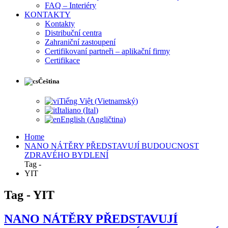
FAQ – Interiéry
KONTAKTY
Kontakty
Distribuční centra
Zahraniční zastoupení
Certifikovaní partneři – aplikační firmy
Certifikace
Čeština
Tiếng Việt
(
Vietnamský
)
Italiano
(
Ital
)
English
(
Angličtina
)
Home
NANO NÁTĚRY PŘEDSTAVUJÍ BUDOUCNOST
ZDRAVÉHO BYDLENÍ
Tag -
YIT
Tag - YIT
NANO NÁTĚRY PŘEDSTAVUJÍ