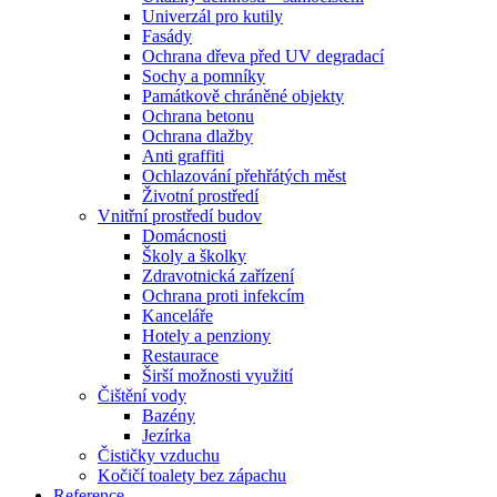
Univerzál pro kutily
Fasády
Ochrana dřeva před UV degradací
Sochy a pomníky
Památkově chráněné objekty
Ochrana betonu
Ochrana dlažby
Anti graffiti
Ochlazování přehřátých měst
Životní prostředí
Vnitřní prostředí budov
Domácnosti
Školy a školky
Zdravotnická zařízení
Ochrana proti infekcím
Kanceláře
Hotely a penziony
Restaurace
Širší možnosti využití
Čištění vody
Bazény
Jezírka
Čističky vzduchu
Kočičí toalety bez zápachu
Reference