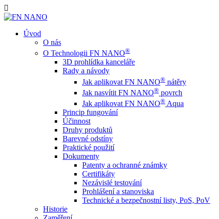
Úvod
O nás
®
O Technologii FN NANO
3D prohlídka kanceláře
Rady a návody
®
Jak aplikovat FN NANO
nátěry
®
Jak nasvítit FN NANO
povrch
®
Jak aplikovat FN NANO
Aqua
Princip fungování
Účinnost
Druhy produktů
Barevné odstíny
Praktické použití
Dokumenty
Patenty a ochranné známky
Certifikáty
Nezávislé testování
Prohlášení a stanoviska
Technické a bezpečnostní listy, PoS, PoV
Historie
Zaměření