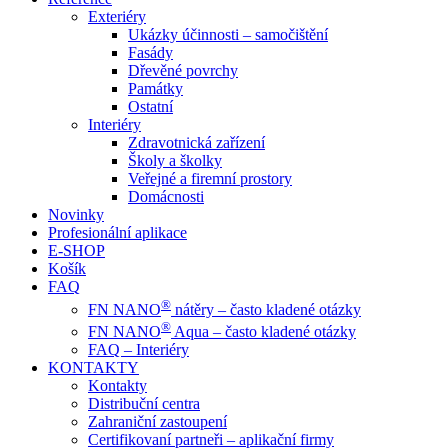
Exteriéry
Ukázky účinnosti – samočištění
Fasády
Dřevěné povrchy
Památky
Ostatní
Interiéry
Zdravotnická zařízení
Školy a školky
Veřejné a firemní prostory
Domácnosti
Novinky
Profesionální aplikace
E-SHOP
Košík
FAQ
®
FN NANO
nátěry – často kladené otázky
®
FN NANO
Aqua – často kladené otázky
FAQ – Interiéry
KONTAKTY
Kontakty
Distribuční centra
Zahraniční zastoupení
Certifikovaní partneři – aplikační firmy