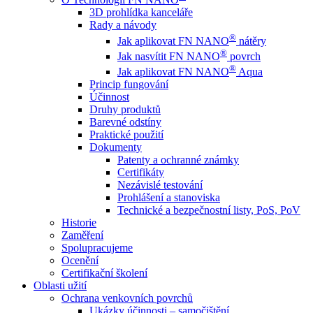
3D prohlídka kanceláře
Rady a návody
®
Jak aplikovat FN NANO
nátěry
®
Jak nasvítit FN NANO
povrch
®
Jak aplikovat FN NANO
Aqua
Princip fungování
Účinnost
Druhy produktů
Barevné odstíny
Praktické použití
Dokumenty
Patenty a ochranné známky
Certifikáty
Nezávislé testování
Prohlášení a stanoviska
Technické a bezpečnostní listy, PoS, PoV
Historie
Zaměření
Spolupracujeme
Ocenění
Certifikační školení
Oblasti užití
Ochrana venkovních povrchů
Ukázky účinnosti – samočištění