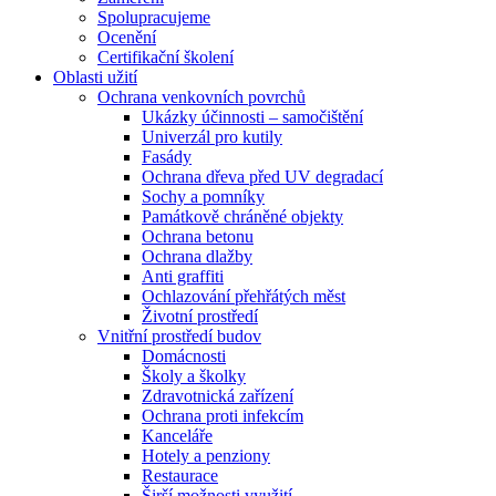
Spolupracujeme
Ocenění
Certifikační školení
Oblasti užití
Ochrana venkovních povrchů
Ukázky účinnosti – samočištění
Univerzál pro kutily
Fasády
Ochrana dřeva před UV degradací
Sochy a pomníky
Památkově chráněné objekty
Ochrana betonu
Ochrana dlažby
Anti graffiti
Ochlazování přehřátých měst
Životní prostředí
Vnitřní prostředí budov
Domácnosti
Školy a školky
Zdravotnická zařízení
Ochrana proti infekcím
Kanceláře
Hotely a penziony
Restaurace
Širší možnosti využití