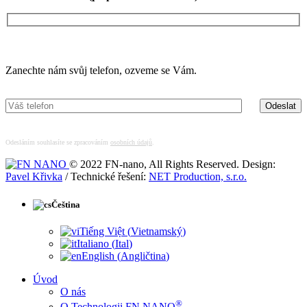
Máte zájem o více informací?
Zanechte nám svůj telefon, ozveme se Vám.
Odesláním souhlasíte se zpracováním
osobních údajů
.
© 2022 FN-nano, All Rights Reserved. Design:
Pavel Křivka
/ Technické řešení:
NET Production, s.r.o.
Čeština
Tiếng Việt
(
Vietnamský
)
Italiano
(
Ital
)
English
(
Angličtina
)
Úvod
O nás
®
O Technologii FN NANO