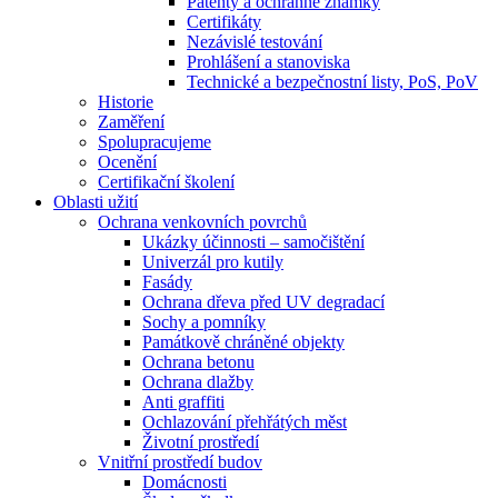
Patenty a ochranné známky
Certifikáty
Nezávislé testování
Prohlášení a stanoviska
Technické a bezpečnostní listy, PoS, PoV
Historie
Zaměření
Spolupracujeme
Ocenění
Certifikační školení
Oblasti užití
Ochrana venkovních povrchů
Ukázky účinnosti – samočištění
Univerzál pro kutily
Fasády
Ochrana dřeva před UV degradací
Sochy a pomníky
Památkově chráněné objekty
Ochrana betonu
Ochrana dlažby
Anti graffiti
Ochlazování přehřátých měst
Životní prostředí
Vnitřní prostředí budov
Domácnosti