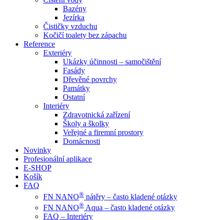
Bazény
Jezírka
Čističky vzduchu
Kočičí toalety bez zápachu
Reference
Exteriéry
Ukázky účinnosti – samočištění
Fasády
Dřevěné povrchy
Památky
Ostatní
Interiéry
Zdravotnická zařízení
Školy a školky
Veřejné a firemní prostory
Domácnosti
Novinky
Profesionální aplikace
E-SHOP
Košík
FAQ
®
FN NANO
nátěry – často kladené otázky
®
FN NANO
Aqua – často kladené otázky
FAQ – Interiéry