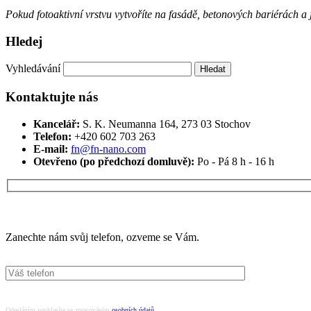
Pokud fotoaktivní vrstvu vytvoříte na fasádě, betonových bariérách a
Hledej
Vyhledávání
Kontaktujte nás
Kancelář:
S. K. Neumanna 164, 273 03 Stochov
Telefon:
+420 ‭602 703 263‬
E-mail:
fn@fn-nano.com
Otevřeno (po předchozí domluvě):
Po - Pá 8 h - 16 h
Máte zájem o více informací?
Zanechte nám svůj telefon, ozveme se Vám.
Odesláním souhlasíte se zpracováním
osobních údajů
.