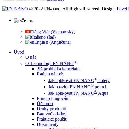
© 2022 FN-nano, All Rights Reserved. Design:
Pavel 
Čeština
Tiếng Việt
(
Vietnamský
)
Italiano
(
Ital
)
English
(
Angličtina
)
Úvod
O nás
®
O Technologii FN NANO
3D prohlídka kanceláře
Rady a návody
®
Jak aplikovat FN NANO
nátěry
®
Jak nasvítit FN NANO
povrch
®
Jak aplikovat FN NANO
Aqua
Princip fungování
Účinnost
Druhy produktů
Barevné odstíny
Praktické použití
Dokumenty