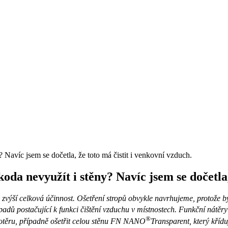
? Navíc jsem se dočetla, že toto má čistit i venkovní vzduch.
koda nevyužít i stěny? Navíc jsem se dočetla,
 zvýší celková účinnost. Ošetření stropů obvykle navrhujeme, protože bý
případů postačující k funkci čištění vzduchu v místnostech. Funkční ná
®
otěru, případně ošetřit celou stěnu FN NANO
Transparent, který kříd