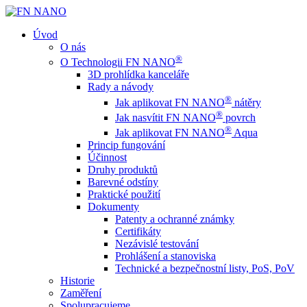
Úvod
O nás
®
O Technologii FN NANO
3D prohlídka kanceláře
Rady a návody
®
Jak aplikovat FN NANO
nátěry
®
Jak nasvítit FN NANO
povrch
®
Jak aplikovat FN NANO
Aqua
Princip fungování
Účinnost
Druhy produktů
Barevné odstíny
Praktické použití
Dokumenty
Patenty a ochranné známky
Certifikáty
Nezávislé testování
Prohlášení a stanoviska
Technické a bezpečnostní listy, PoS, PoV
Historie
Zaměření
Spolupracujeme