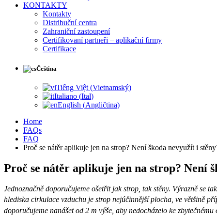
KONTAKTY
Kontakty
Distribuční centra
Zahraniční zastoupení
Certifikovaní partneři – aplikační firmy
Certifikace
Čeština
Tiếng Việt
(
Vietnamský
)
Italiano
(
Ital
)
English
(
Angličtina
)
Home
FAQs
FAQ
Proč se nátěr aplikuje jen na strop? Není škoda nevyužít i stěny
Proč se nátěr aplikuje jen na strop? Není š
Jednoznačně doporučujeme ošetřit jak strop, tak stěny. Výrazně se tak
hlediska cirkulace vzduchu je strop nejúčinnější plocha, ve většině 
doporučujeme nanášet od 2 m výše, aby nedocházelo ke zbytečnému 