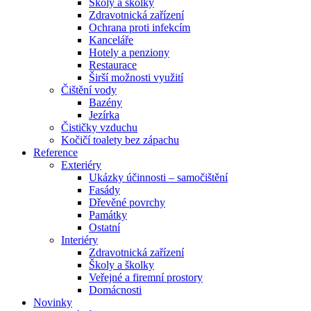
Školy a školky
Zdravotnická zařízení
Ochrana proti infekcím
Kanceláře
Hotely a penziony
Restaurace
Širší možnosti využití
Čištění vody
Bazény
Jezírka
Čističky vzduchu
Kočičí toalety bez zápachu
Reference
Exteriéry
Ukázky účinnosti – samočištění
Fasády
Dřevěné povrchy
Památky
Ostatní
Interiéry
Zdravotnická zařízení
Školy a školky
Veřejné a firemní prostory
Domácnosti
Novinky