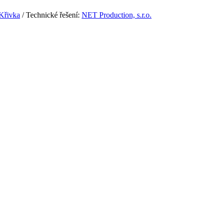
Křivka
/ Technické řešení:
NET Production, s.r.o.