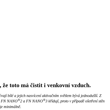
 že toto má čistit i venkovní vzduch.
vají bílé a jejich nasvícení aktivačním světlem bývá jednodušší. Z
®
®
těry FN NANO
2 a FN NANO
3 křídují, proto v případě ošetření stěn
uje minimálně.