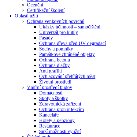
Ocenění
Certifikační školení
Oblasti užití
Ochrana venkovních povrchů
Ukázky účinnosti – samočištění
Univerzál pro kutily
Fasády
Ochrana dřeva před UV degradací
Sochy a pomníky
Památkově chráněné objekty
Ochrana betonu
Ochrana dlažby
Anti graffiti
Ochlazování přehřátých měst
Životní prostředí
Vnitřní prostředí budov
Domácnosti
Školy a školky
Zdravotnická zařízení
Ochrana proti infekcím
Kanceláře
Hotely a penziony
Restaurace
Širší možnosti využití
Čištění vody