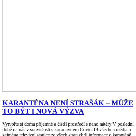
KARANTÉNA NENÍ STRAŠÁK – MŮŽE
TO BÝT I NOVÁ VÝZVA
Vytvořte si doma příjemné a čistší prostředí s nano nátěry V poslední
době na nás v souvislosti s koronavirem Covid-19 všechna média a
zejména televizní stanice ze všech stran chrlí informace o karanténě,