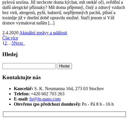
pylová sezóna. Již nechcete doma kýchat, mít oteklé oči, svědění a
další alergické příznaky? Mít doma příjemný, čistý a zdravý vzduch
bez virů, alergenů, pylů, bakterií, nepříjemných pachů, plísní a
toxinůje již v dnešní době opravdu možné. Stačí jenom si Váš
domov vymalovat naším [...]
2.4.2020
Aktuální zprávy a události
Číst více
1
2
…
5
Next
Hledej
Vyhledávání
Kontaktujte nás
Kancelář:
S. K. Neumanna 164, 273 03 Stochov
Telefon:
+420 ‭602 703 263‬
E-mail:
fn@fn-nano.com
Otevřeno (po předchozí domluvě):
Po - Pá 8 h - 16 h
Máte zájem o více informací?