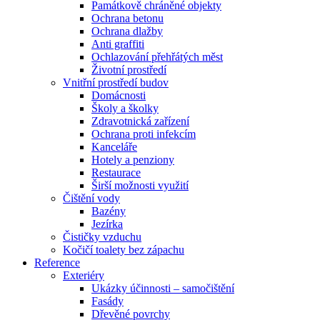
Památkově chráněné objekty
Ochrana betonu
Ochrana dlažby
Anti graffiti
Ochlazování přehřátých měst
Životní prostředí
Vnitřní prostředí budov
Domácnosti
Školy a školky
Zdravotnická zařízení
Ochrana proti infekcím
Kanceláře
Hotely a penziony
Restaurace
Širší možnosti využití
Čištění vody
Bazény
Jezírka
Čističky vzduchu
Kočičí toalety bez zápachu
Reference
Exteriéry
Ukázky účinnosti – samočištění
Fasády
Dřevěné povrchy