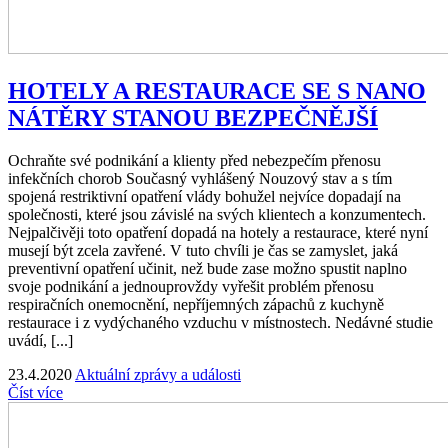
HOTELY A RESTAURACE SE S NANO
NÁTĚRY STANOU BEZPEČNĚJŠÍ
Ochraňte své podnikání a klienty před nebezpečím přenosu
infekčních chorob Současný vyhlášený Nouzový stav a s tím
spojená restriktivní opatření vlády bohužel nejvíce dopadají na
společnosti, které jsou závislé na svých klientech a konzumentech.
Nejpalčivěji toto opatření dopadá na hotely a restaurace, které nyní
musejí být zcela zavřené. V tuto chvíli je čas se zamyslet, jaká
preventivní opatření učinit, než bude zase možno spustit naplno
svoje podnikání a jednouprovždy vyřešit problém přenosu
respiračních onemocnění, nepříjemných zápachů z kuchyně
restaurace i z vydýchaného vzduchu v místnostech. Nedávné studie
uvádí, [...]
23.4.2020
Aktuální zprávy a události
Číst více