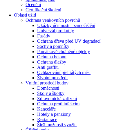
Ocenění
Certifikační školení
Oblasti užití
Ochrana venkovních povrchů
Ukázky účinnosti – samočištění
Univerzál pro kutily
Fasády
Ochrana dřeva před UV degradací
Sochy a pomníky
Památkově chráněné objekty
Ochrana betonu
Ochrana dlažby
Anti graffiti
Ochlazování přehřátých měst
Životní prostředí
Vnitřní prostředí budov
Domácnosti
Školy a školky
Zdravotnická zařízení
Ochrana proti infekcím
Kanceláře
Hotely a penziony
Restaurace
Širší možnosti využití
Čištění vody