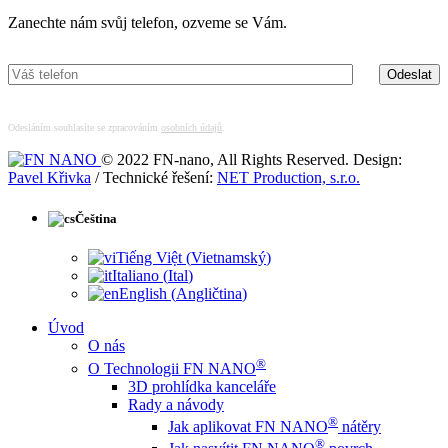
Zanechte nám svůj telefon, ozveme se Vám.
Odesláním souhlasíte se zpracováním
osobních údajů
.
© 2022 FN-nano, All Rights Reserved. Design:
Pavel Křivka
/ Technické řešení:
NET Production, s.r.o.
Čeština
Tiếng Việt
(
Vietnamský
)
Italiano
(
Ital
)
English
(
Angličtina
)
Úvod
O nás
®
O Technologii FN NANO
3D prohlídka kanceláře
Rady a návody
®
Jak aplikovat FN NANO
nátěry
®