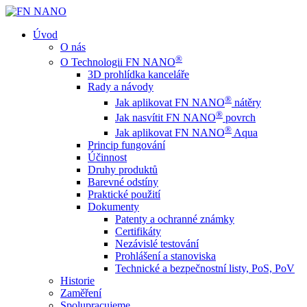
Úvod
O nás
®
O Technologii FN NANO
3D prohlídka kanceláře
Rady a návody
®
Jak aplikovat FN NANO
nátěry
®
Jak nasvítit FN NANO
povrch
®
Jak aplikovat FN NANO
Aqua
Princip fungování
Účinnost
Druhy produktů
Barevné odstíny
Praktické použití
Dokumenty
Patenty a ochranné známky
Certifikáty
Nezávislé testování
Prohlášení a stanoviska
Technické a bezpečnostní listy, PoS, PoV
Historie
Zaměření
Spolupracujeme