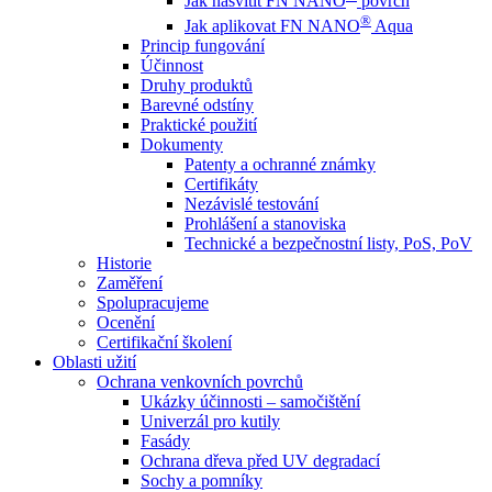
Jak nasvítit FN NANO
povrch
®
Jak aplikovat FN NANO
Aqua
Princip fungování
Účinnost
Druhy produktů
Barevné odstíny
Praktické použití
Dokumenty
Patenty a ochranné známky
Certifikáty
Nezávislé testování
Prohlášení a stanoviska
Technické a bezpečnostní listy, PoS, PoV
Historie
Zaměření
Spolupracujeme
Ocenění
Certifikační školení
Oblasti užití
Ochrana venkovních povrchů
Ukázky účinnosti – samočištění
Univerzál pro kutily
Fasády
Ochrana dřeva před UV degradací
Sochy a pomníky