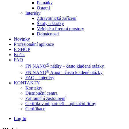
Památky
Ostatní
Interiéry
Zdravotnická zařízení
Školy a školky
Veřejné a firemní prostory
Domácnosti
Novinky
Profesionální aplikace
E-SHOP
Košík
FAQ
®
FN NANO
nátěry – často kladené otázky
®
FN NANO
Aqua – často kladené otázky
FAQ – Interiéry
KONTAKTY
Kontakty
Distribuční centra
Zahraniční zastoupení
Certifikovaní partneři – aplikační firmy
Certifikace
Log In