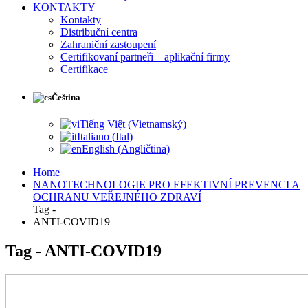
KONTAKTY
Kontakty
Distribuční centra
Zahraniční zastoupení
Certifikovaní partneři – aplikační firmy
Certifikace
Čeština
Tiếng Việt
(
Vietnamský
)
Italiano
(
Ital
)
English
(
Angličtina
)
Home
NANOTECHNOLOGIE PRO EFEKTIVNÍ PREVENCI A
OCHRANU VEŘEJNÉHO ZDRAVÍ
Tag -
ANTI-COVID19
Tag - ANTI-COVID19