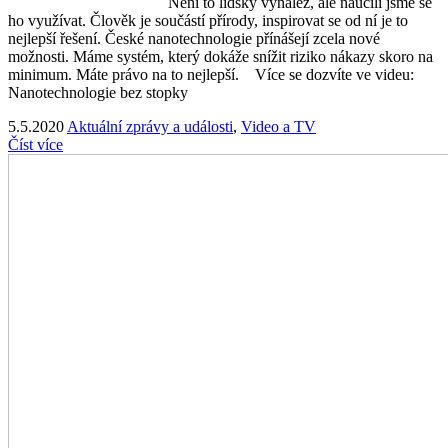
Není to lidský vynález, ale naučili jsme se
ho využívat. Člověk je součástí přírody, inspirovat se od ní je to
nejlepší řešení. České nanotechnologie přínášejí zcela nové
možnosti. Máme systém, který dokáže snížit riziko nákazy skoro na
minimum. Máte právo na to nejlepší. Více se dozvíte ve videu:
Nanotechnologie bez stopky
5.5.2020
Aktuální zprávy a události
,
Video a TV
Číst více