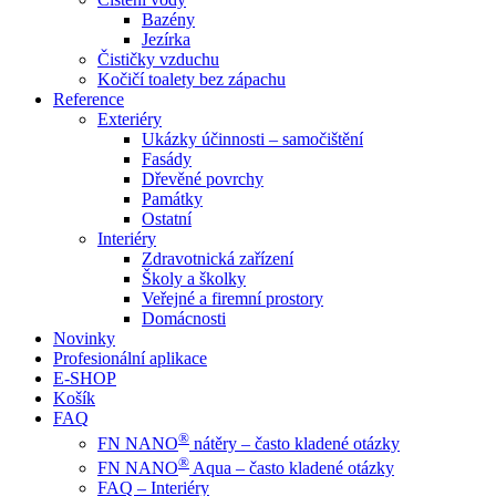
Bazény
Jezírka
Čističky vzduchu
Kočičí toalety bez zápachu
Reference
Exteriéry
Ukázky účinnosti – samočištění
Fasády
Dřevěné povrchy
Památky
Ostatní
Interiéry
Zdravotnická zařízení
Školy a školky
Veřejné a firemní prostory
Domácnosti
Novinky
Profesionální aplikace
E-SHOP
Košík
FAQ
®
FN NANO
nátěry – často kladené otázky
®
FN NANO
Aqua – často kladené otázky
FAQ – Interiéry