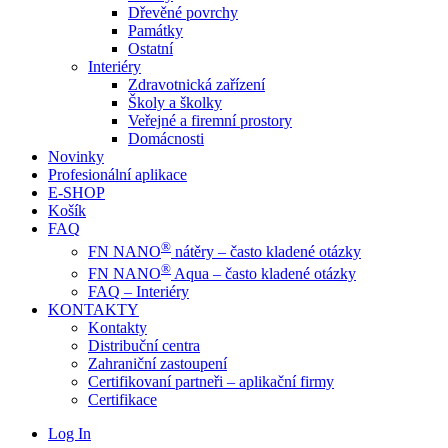
Dřevěné povrchy
Památky
Ostatní
Interiéry
Zdravotnická zařízení
Školy a školky
Veřejné a firemní prostory
Domácnosti
Novinky
Profesionální aplikace
E-SHOP
Košík
FAQ
®
FN NANO
nátěry – často kladené otázky
®
FN NANO
Aqua – často kladené otázky
FAQ – Interiéry
KONTAKTY
Kontakty
Distribuční centra
Zahraniční zastoupení
Certifikovaní partneři – aplikační firmy
Certifikace
Log In