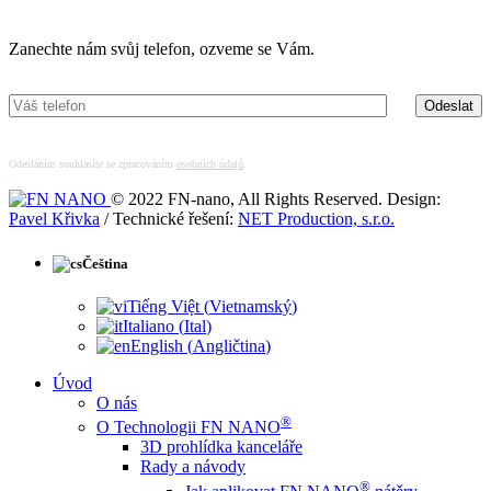
Máte zájem o více informací?
Zanechte nám svůj telefon, ozveme se Vám.
Odesláním souhlasíte se zpracováním
osobních údajů
.
© 2022 FN-nano, All Rights Reserved. Design:
Pavel Křivka
/ Technické řešení:
NET Production, s.r.o.
Čeština
Tiếng Việt
(
Vietnamský
)
Italiano
(
Ital
)
English
(
Angličtina
)
Úvod
O nás
®
O Technologii FN NANO
3D prohlídka kanceláře
Rady a návody
®