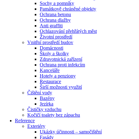
Sochy a pomníky
Památkově chráněné objekty
Ochrana betonu
Ochrana dlažby
Anti graffiti
Ochlazování přehřátých měst
Životní prostředí
Vnitřní prostředí budov
Domácnosti
Školy a školky
Zdravotnická zařízení
Ochrana proti infekcím
Kanceláře
Hotely a penziony
Restaurace
Širší možnosti využití
Čištění vody
Bazény
Jezírka
Čističky vzduchu
Kočičí toalety bez zápachu
Reference
Exteriéry
Ukázky účinnosti – samočištění
Fasády