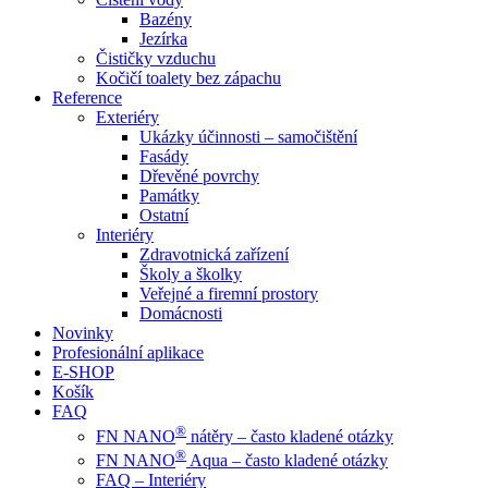
Bazény
Jezírka
Čističky vzduchu
Kočičí toalety bez zápachu
Reference
Exteriéry
Ukázky účinnosti – samočištění
Fasády
Dřevěné povrchy
Památky
Ostatní
Interiéry
Zdravotnická zařízení
Školy a školky
Veřejné a firemní prostory
Domácnosti
Novinky
Profesionální aplikace
E-SHOP
Košík
FAQ
®
FN NANO
nátěry – často kladené otázky
®
FN NANO
Aqua – často kladené otázky
FAQ – Interiéry