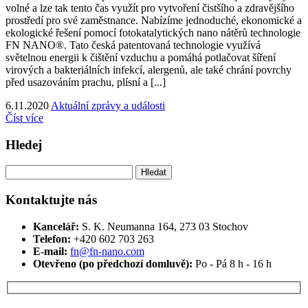
volné a lze tak tento čas využít pro vytvoření čistšího a zdravějšího
prostředí pro své zaměstnance. Nabízíme jednoduché, ekonomické a
ekologické řešení pomocí fotokatalytických nano nátěrů technologie
FN NANO®. Tato česká patentovaná technologie využívá
světelnou energii k čištění vzduchu a pomáhá potlačovat šíření
virových a bakteriálních infekcí, alergenů, ale také chrání povrchy
před usazováním prachu, plísní a [...]
6.11.2020
Aktuální zprávy a události
Číst více
Hledej
Vyhledávání
Kontaktujte nás
Kancelář:
S. K. Neumanna 164, 273 03 Stochov
Telefon:
+420 ‭602 703 263‬
E-mail:
fn@fn-nano.com
Otevřeno (po předchozí domluvě):
Po - Pá 8 h - 16 h