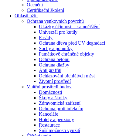
Ocenění
Certifikační školení
Oblasti užití
Ochrana venkovních povrchů
Ukázky účinnosti – samočištění
Univerzál pro kutily
Fasády
Ochrana dřeva před UV degradací
Sochy a pomníky
Památkově chráněné objekty
Ochrana betonu
Ochrana dlažby
Anti graffiti
Ochlazování přehřátých měst
Životní prostředí
Vnitřní prostředí budov
Domácnosti
Školy a školky
Zdravotnická zařízení
Ochrana proti infekcím
Kanceláře
Hotely a penziony
Restaurace
Širší možnosti využití
Čištění vody