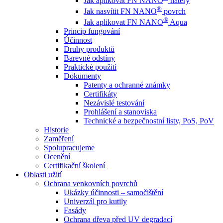
Jak aplikovat FN NANO
nátěry
®
Jak nasvítit FN NANO
povrch
®
Jak aplikovat FN NANO
Aqua
Princip fungování
Účinnost
Druhy produktů
Barevné odstíny
Praktické použití
Dokumenty
Patenty a ochranné známky
Certifikáty
Nezávislé testování
Prohlášení a stanoviska
Technické a bezpečnostní listy, PoS, PoV
Historie
Zaměření
Spolupracujeme
Ocenění
Certifikační školení
Oblasti užití
Ochrana venkovních povrchů
Ukázky účinnosti – samočištění
Univerzál pro kutily
Fasády
Ochrana dřeva před UV degradací