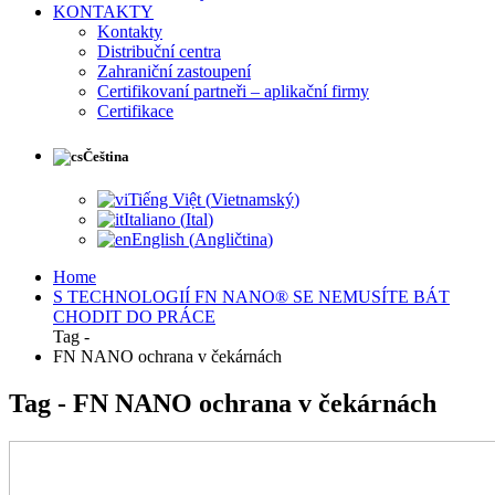
KONTAKTY
Kontakty
Distribuční centra
Zahraniční zastoupení
Certifikovaní partneři – aplikační firmy
Certifikace
Čeština
Tiếng Việt
(
Vietnamský
)
Italiano
(
Ital
)
English
(
Angličtina
)
Home
S TECHNOLOGIÍ FN NANO® SE NEMUSÍTE BÁT
CHODIT DO PRÁCE
Tag -
FN NANO ochrana v čekárnách
Tag - FN NANO ochrana v čekárnách