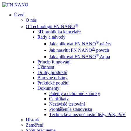
Úvod
O nás
®
O Technologii FN NANO
3D prohlídka kanceláře
Rady a návody
®
Jak aplikovat FN NANO
nátěry
®
Jak nasvítit FN NANO
povrch
®
Jak aplikovat FN NANO
Aqua
Princip fungování
Účinnost
Druhy produktů
Barevné odstíny
Praktické použití
Dokumenty
Patenty a ochranné známky
Certifikáty
Nezávislé testování
Prohlášení a stanoviska
Technické a bezpečnostní listy, PoS, PoV
Historie
Zaměření
Spolupracujeme