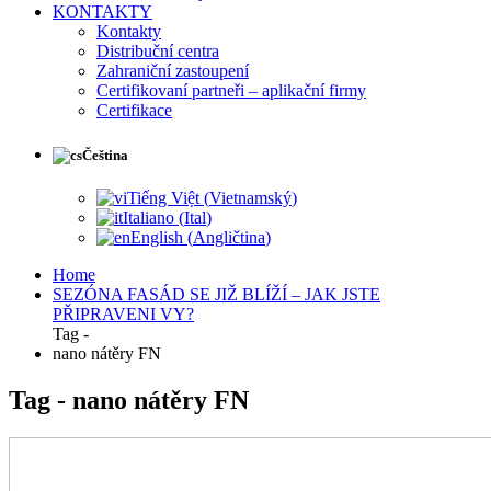
KONTAKTY
Kontakty
Distribuční centra
Zahraniční zastoupení
Certifikovaní partneři – aplikační firmy
Certifikace
Čeština
Tiếng Việt
(
Vietnamský
)
Italiano
(
Ital
)
English
(
Angličtina
)
Home
SEZÓNA FASÁD SE JIŽ BLÍŽÍ – JAK JSTE
PŘIPRAVENI VY?
Tag -
nano nátěry FN
Tag - nano nátěry FN