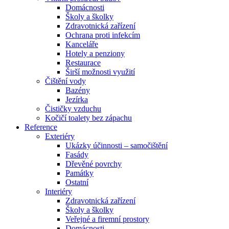
Domácnosti
Školy a školky
Zdravotnická zařízení
Ochrana proti infekcím
Kanceláře
Hotely a penziony
Restaurace
Širší možnosti využití
Čištění vody
Bazény
Jezírka
Čističky vzduchu
Kočičí toalety bez zápachu
Reference
Exteriéry
Ukázky účinnosti – samočištění
Fasády
Dřevěné povrchy
Památky
Ostatní
Interiéry
Zdravotnická zařízení
Školy a školky
Veřejné a firemní prostory
Domácnosti