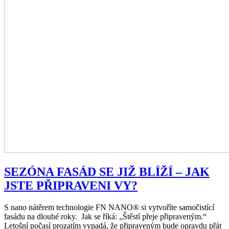
SEZÓNA FASÁD SE JIŽ BLÍŽÍ – JAK
JSTE PŘIPRAVENI VY?
S nano nátěrem technologie FN NANO® si vytvoříte samočistící
fasádu na dlouhé roky. Jak se říká: „Štěstí přeje připraveným.“
Letošní počasí prozatím vypadá, že připraveným bude opravdu přát