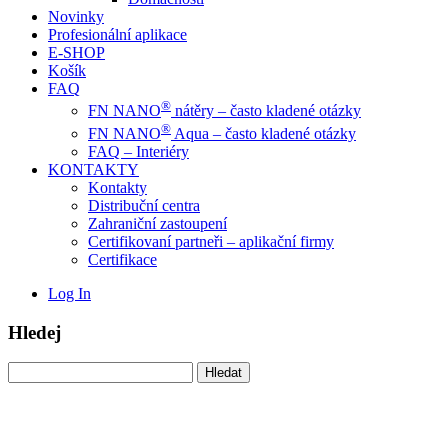
Novinky
Profesionální aplikace
E-SHOP
Košík
FAQ
®
FN NANO
nátěry – často kladené otázky
®
FN NANO
Aqua – často kladené otázky
FAQ – Interiéry
KONTAKTY
Kontakty
Distribuční centra
Zahraniční zastoupení
Certifikovaní partneři – aplikační firmy
Certifikace
Log In
Hledej
Vyhledávání