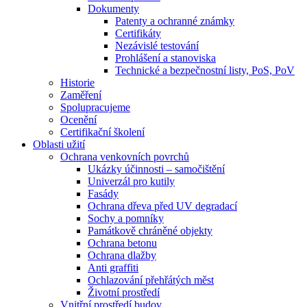
Dokumenty
Patenty a ochranné známky
Certifikáty
Nezávislé testování
Prohlášení a stanoviska
Technické a bezpečnostní listy, PoS, PoV
Historie
Zaměření
Spolupracujeme
Ocenění
Certifikační školení
Oblasti užití
Ochrana venkovních povrchů
Ukázky účinnosti – samočištění
Univerzál pro kutily
Fasády
Ochrana dřeva před UV degradací
Sochy a pomníky
Památkově chráněné objekty
Ochrana betonu
Ochrana dlažby
Anti graffiti
Ochlazování přehřátých měst
Životní prostředí
Vnitřní prostředí budov