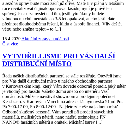
a sezóna oprav bude moci začít již dříve. Máte-li v plánu v letošním
roce revitalizovat či jinak opravovat fasádu, nyní je právě ten
správný čas se zamyslet nad tím, jestli tyto úkony budete
v budoucnu chtít neustále co 3-5 let opakovat, anebo jestli dáte
přednost dlouhodobému řešení, klidu a úspoře financí. Vliv deště,
větru nebo změna teplot – to [...]
15.4.2020
Aktuální zprávy a události
Číst více
VYTVOŘILI JSME PRO VÁS DALŠÍ
DISTRIBUČNÍ MÍSTO
Řada našich distribučních partnerů se stále rozšiřuje. Otevřeli jsme
pro Vás další distribuční místo u našeho obchodního partnera
v Karlovarském kraji, který Vám dovede odborně poradit, jaký nátěr
je vhodný pro fasádu Vašeho domu anebo do interiéru Vaší
domácnosti. Můžete navštívit showroom a prodejnu společnosti
Kessl s.r.o. v Karlových Varech na adrese: Jáchymovská 51 od Po-
Pá 7:00-17.00, So 8:00-12:00 Najdete zde vše na jednom místě.
Odborně zkušený personál Vám poradí při prodeji stavebních
materiálů, malířských nátěrů, nano nátěrů technologie FN
NANO®,fasádních nátěrů a omítek. Míchání barev [...]