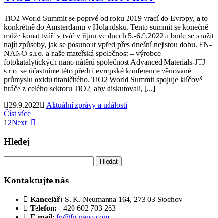
TiO2 World Summit se poprvé od roku 2019 vrací do Evropy, a to
konkrétně do Amsterdamu v Holandsku. Tento summit se konečně
může konat tváří v tvář v říjnu ve dnech 5.-6.9.2022 a bude se snažit
najít způsoby, jak se posunout vpřed přes dnešní nejistou dobu. FN-
NANO s.r.o. a naše mateřská společnost – výrobce
fotokatalytických nano nátěrů společnost Advanced Materials-JTJ
s.r.o. se účastníme této přední evropské konference věnované
průmyslu oxidu titaničitého. TiO2 World Summit spojuje klíčové
hráče z celého sektoru TiO2, aby diskutovali, [...]
29.9.2022
Aktuální zprávy a události
Číst více
1
2
Next
Hledej
Vyhledávání
Kontaktujte nás
Kancelář:
S. K. Neumanna 164, 273 03 Stochov
Telefon:
+420 ‭602 703 263‬
E-mail:
fn@fn-nano.com