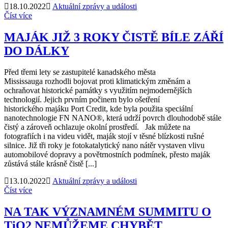
18.10.2022
Aktuální zprávy a události
Číst více
MAJÁK JIŽ 3 ROKY ČISTĚ BÍLE ZÁŘÍ
DO DÁLKY
Před třemi lety se zastupitelé kanadského města
Mississauga rozhodli bojovat proti klimatickým změnám a
ochraňovat historické památky s využitím nejmodernějších
technologií. Jejich prvním počinem bylo ošetření
historického majáku Port Credit, kde byla použita speciální
nanotechnologie FN NANO®, která udrží povrch dlouhodobě stále
čistý a zároveň ochlazuje okolní prostředí. Jak můžete na
fotografiích i na videu vidět, maják stojí v těsné blízkosti rušné
silnice. Již tři roky je fotokatalytický nano nátěr vystaven vlivu
automobilové dopravy a povětrnostních podmínek, přesto maják
zůstává stále krásně čistě [...]
13.10.2022
Aktuální zprávy a události
Číst více
NA TAK VÝZNAMNÉM SUMMITU O
TiO2 NEMŮŽEME CHYBĚT