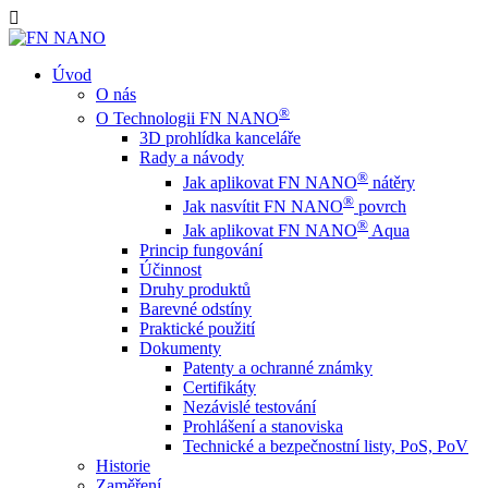
Úvod
O nás
®
O Technologii FN NANO
3D prohlídka kanceláře
Rady a návody
®
Jak aplikovat FN NANO
nátěry
®
Jak nasvítit FN NANO
povrch
®
Jak aplikovat FN NANO
Aqua
Princip fungování
Účinnost
Druhy produktů
Barevné odstíny
Praktické použití
Dokumenty
Patenty a ochranné známky
Certifikáty
Nezávislé testování
Prohlášení a stanoviska
Technické a bezpečnostní listy, PoS, PoV
Historie
Zaměření