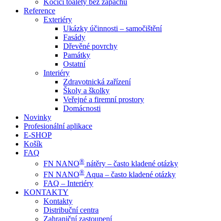
Kočičí toalety bez zápachu
Reference
Exteriéry
Ukázky účinnosti – samočištění
Fasády
Dřevěné povrchy
Památky
Ostatní
Interiéry
Zdravotnická zařízení
Školy a školky
Veřejné a firemní prostory
Domácnosti
Novinky
Profesionální aplikace
E-SHOP
Košík
FAQ
®
FN NANO
nátěry – často kladené otázky
®
FN NANO
Aqua – často kladené otázky
FAQ – Interiéry
KONTAKTY
Kontakty
Distribuční centra
Zahraniční zastoupení