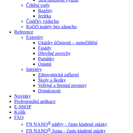
Čištění vody
Bazény
Jezírka
Čističky vzduchu
Kočičí toalety bez zápachu
Reference
Exteriéry
Ukázky účinnosti – samočištění
Fasády
Dřevěné povrchy
Památky
Ostatní
Interiéry
Zdravotnická zařízení
Školy a školky
Veřejné a firemní prostory
Domácnosti
Novinky
Profesionální aplikace
E-SHOP
Košík
FAQ
®
FN NANO
nátěry – často kladené otázky
®
FN NANO
Aqua – často kladené otázky