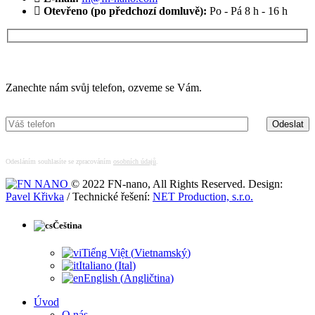
Otevřeno (po předchozí domluvě):
Po - Pá 8 h - 16 h
Máte zájem o více informací?
Zanechte nám svůj telefon, ozveme se Vám.
Odesláním souhlasíte se zpracováním
osobních údajů
.
© 2022 FN-nano, All Rights Reserved. Design:
Pavel Křivka
/ Technické řešení:
NET Production, s.r.o.
Čeština
Tiếng Việt
(
Vietnamský
)
Italiano
(
Ital
)
English
(
Angličtina
)
Úvod
O nás