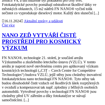
zemích V4, a tím můžeme být příkladem pro celý svět.
Fotokatalytické povrchy pomáhají odstraňovat škodlivé látky ve
městských oblastech, 15 m2 nátěrů FN NANO® vyčistí tolik
nečistot co vyprodukuje dieselový motor. Každý den sluneční [...]
16.11.2024
Aktuální zprávy a události
Číst více
NANO ZEĎ VYTVÁŘÍ ČISTÉ
PROSTŘEDÍ PRO KOSMICKÝ
VÝZKUM
FN NANO®, technologie 21. století, je součástí areálu
Výzkumného a zkušebního leteckého ústavu (VZLÚ). V tomto
areálu je naproti nově otevřenému centru pro aplikovaný výzkum
kosmických technologií („C3T – Czech Centre for Competitive
Technologies“) budova VZLÚ, jejíž stěny jsou chráněny inovativní
fotokatalytickou nano technologií FN NANO®. Tyto stěny tak
budou dlouhodobě čistit vzduch od škodlivých látek rozptýlených
v ovzduší a kompenzovat tak např. zplodiny z běžných osobních
automobilů. Vytvořené povrchy s technologií FN NANO® jsou
chráněny před UV zářením a díky fotokatalýze se stávají
samočistícími. [...]