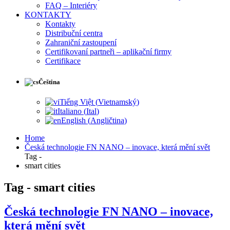
FAQ – Interiéry
KONTAKTY
Kontakty
Distribuční centra
Zahraniční zastoupení
Certifikovaní partneři – aplikační firmy
Certifikace
Čeština
Tiếng Việt
(
Vietnamský
)
Italiano
(
Ital
)
English
(
Angličtina
)
Home
Česká technologie FN NANO – inovace, která mění svět
Tag -
smart cities
Tag - smart cities
Česká technologie FN NANO – inovace,
která mění svět