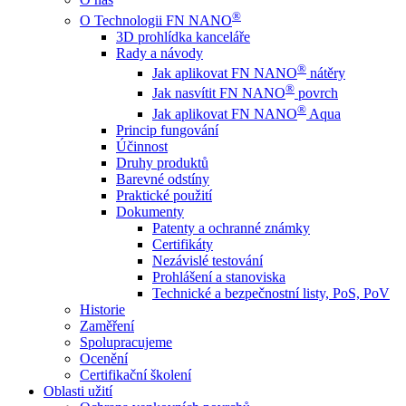
®
O Technologii FN NANO
3D prohlídka kanceláře
Rady a návody
®
Jak aplikovat FN NANO
nátěry
®
Jak nasvítit FN NANO
povrch
®
Jak aplikovat FN NANO
Aqua
Princip fungování
Účinnost
Druhy produktů
Barevné odstíny
Praktické použití
Dokumenty
Patenty a ochranné známky
Certifikáty
Nezávislé testování
Prohlášení a stanoviska
Technické a bezpečnostní listy, PoS, PoV
Historie
Zaměření
Spolupracujeme
Ocenění
Certifikační školení
Oblasti užití