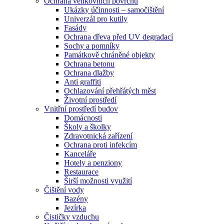
Ochrana venkovních povrchů
Ukázky účinnosti – samočištění
Univerzál pro kutily
Fasády
Ochrana dřeva před UV degradací
Sochy a pomníky
Památkově chráněné objekty
Ochrana betonu
Ochrana dlažby
Anti graffiti
Ochlazování přehřátých měst
Životní prostředí
Vnitřní prostředí budov
Domácnosti
Školy a školky
Zdravotnická zařízení
Ochrana proti infekcím
Kanceláře
Hotely a penziony
Restaurace
Širší možnosti využití
Čištění vody
Bazény
Jezírka
Čističky vzduchu