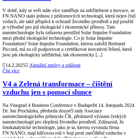
V době, kdy se svět stále více zaměřuje na udržitelnost a inovace, se
FN NANO stalo jednou z průlomových technologií, která nejen čistí
vzduch, ale také přispívá k ochraně životního prostředí a její použití
je výhodné pro její ekologické i ekonomické přínosy. Tato
nanotechnologie byla zařazena prestižní Solar Impulse Foundation
mezi přední ekologické technologie. Co je Solar Impulse
Foundation? Solar Impulse Foundation, kterou založil Bertrand
Piccard, má za cíl podporovat a certifikovat inovativní řešení, která
jsou jak ekologicky udržitelná, tak ekonomicky [...]
14.2.2025
Aktuální zprávy a události
Číst více
V4 a Zelená transformace – čištění
vzduchu jen s pomocí slunce
Na Visegrad 4 Business Conference v Budapešti 14. listopadu 2024
Dr. Jan Procházka, předseda dozorčí rady Asociace
nanotechnologického průmyslu ČR, představil význam českých
nanotechnologií pro zlepšení životního prostředí. Zdůraznil, že
fotokatalytické technologie, jako je ta, kterou vyvinula firma
FN NANO, mají klíčovou roli v boji proti znečištění vzduchu v