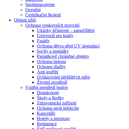
Spolupracujeme
Ocenění
Certifikační školení
Oblasti užití
Ochrana venkovních povrchů
Ukázky účinnosti – samočištění
Univerzál pro kutily
Fasády
Ochrana dřeva před UV degradací
Sochy a pomníky
Památkově chráněné objekty
Ochrana betonu
Ochrana dlažby
Anti graffiti
Ochlazování přehřátých měst
Životní prostředí
Vnitřní prostředí budov
Domácnosti
Školy a školky
Zdravotnická zařízení
Ochrana proti infekcím
Kanceláře
Hotely a penziony
Restaurace
Širší možnosti využití