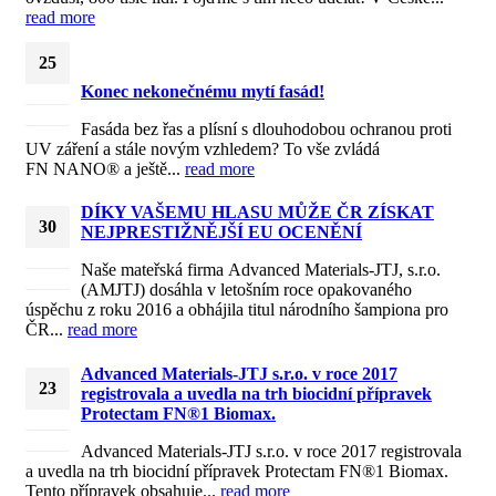
read more
25
Konec nekonečnému mytí fasád!
Dub
2023
Fasáda bez řas a plísní s dlouhodobou ochranou proti
UV záření a stále novým vzhledem? To vše zvládá
FN NANO® a ještě...
read more
DÍKY VAŠEMU HLASU MŮŽE ČR ZÍSKAT
30
NEJPRESTIŽNĚJŠÍ EU OCENĚNÍ
Říj
Naše mateřská firma Advanced Materials-JTJ, s.r.o.
2019
(AMJTJ) dosáhla v letošním roce opakovaného
úspěchu z roku 2016 a obhájila titul národního šampiona pro
ČR...
read more
Advanced Materials-JTJ s.r.o. v roce 2017
23
registrovala a uvedla na trh biocidní přípravek
Protectam FN®1 Biomax.
Led
2018
Advanced Materials-JTJ s.r.o. v roce 2017 registrovala
a uvedla na trh biocidní přípravek Protectam FN®1 Biomax.
Tento přípravek obsahuje...
read more