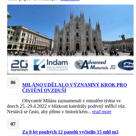
06
MILÁNO UDĚLALO VÝZNAMNÝ KROK PRO
ČISTĚNÍ OVZDUŠÍ
Kvě
2022
Obyvatelé Milána zaznamenali v minulém týdnu ve
dnech 25.-29.4.2022 v blízkosti katedrály podivný měřící vůz.
Nestává se často, aby přímo v historickém...
read more
07
Za 8 let pouhých 12 panelů vyčistilo 15 mld m3
Čvn