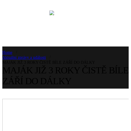
Home
Aktuální zprávy a události
MAJÁK JIŽ 3 ROKY ČISTĚ BÍLE ZÁŘÍ DO DÁLKY
MAJÁK JIŽ 3 ROKY ČISTĚ BÍLE
ZÁŘÍ DO DÁLKY