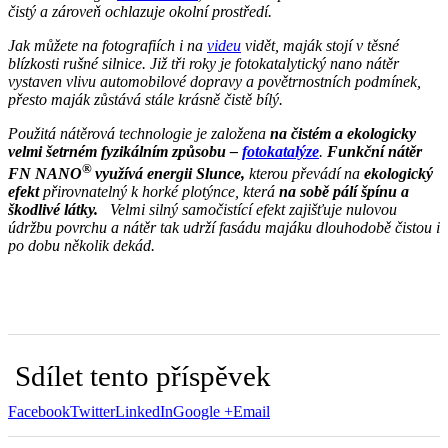
čistý a zároveň ochlazuje okolní prostředí.
Jak můžete na fotografiích i na
videu
vidět, maják stojí
v těsné
blízkosti rušné silnice. Již tři roky je fotokatalytický nano nátěr
vystaven vlivu automobilové dopravy a povětrnostních podmínek,
přesto maják zůstává stále krásně čistě bílý.
Použitá nátěrová technologie je založena
na čistém a ekologicky
velmi šetrném fyzikálním způsobu –
fotokatalýze
.
Funkční nátěr
®
FN NANO
využívá energii Slunce,
kterou převádí na
ekologický
efekt
přirovnatelný k horké plotýnce, která
na sobě pálí špínu a
škodlivé látky.
Velmi silný samočistící efekt zajišťuje nulovou
údržbu povrchu a nátěr tak udrží fasádu majáku dlouhodobě čistou i
po dobu několik dekád.
Sdílet tento příspěvek
Facebook
Twitter
LinkedIn
Google +
Email