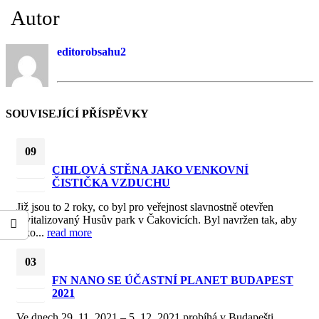
Autor
editorobsahu2
SOUVISEJÍCÍ
PŘÍSPĚVKY
09
CIHLOVÁ STĚNA JAKO VENKOVNÍ
Čvn
ČISTIČKA VZDUCHU
2022
Již jsou to 2 roky, co byl pro veřejnost slavnostně otevřen
revitalizovaný Husův park v Čakovicích. Byl navržen tak, aby
jako...
read more
03
FN NANO SE ÚČASTNÍ PLANET BUDAPEST
Pro
2021
2021
Ve dnech 29. 11. 2021 – 5. 12. 2021 probíhá v Budapešti