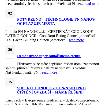
mezinárodní veletrh a summit o udržitelnosti Planet...
read more
02
POTVRZENO – TECHNOLOGIE FN NANO®
Bře
OCHLAZUJE MĚSTA
2021
Produkt FN NANO® získal CERTIFIKÁT COOL ROOF
RATING COUNCIL. Cool Roof Rating Council je součástí
U.S. Green Building Council (Americká...
read more
20
Demonstrace super samočistícího efektu.
Čvc
2019
Představte si že máte například fasádu domu zanesenou
špínou, plísnění, řasami a dalšími nečistostmi s ovzduší.
Náš Funkční nátěr FN...
read more
15
SUPERTECHNOLOGIE FN-NANO PRO
Bře
ČIŠTĚNÍ OVZDUŠÍ – MÁME ŘEŠENÍ!
2019
Každý rok v Evropě zemře předčasně, v důsledku znečištěného
ovzduší, 800 tisíc lidí. Pojďme s tím něco udělat! V České...