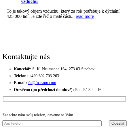
vzduchu
2022
To je takový objem vzduchu, který za rok potřebuje k dýchání
425 000 lidí. Je zde řeč o malé části...
read more
Kontaktujte nás
Kancelář:
S. K. Neumanna 164, 273 03 Stochov
Telefon:
+420 ‭602 703 263‬
E-mail:
fn@fn-nano.com
Otevřeno (po předchozí domluvě):
Po - Pá 8 h - 16 h
Máte zájem o více informací?
Zanechte nám svůj telefon, ozveme se Vám.