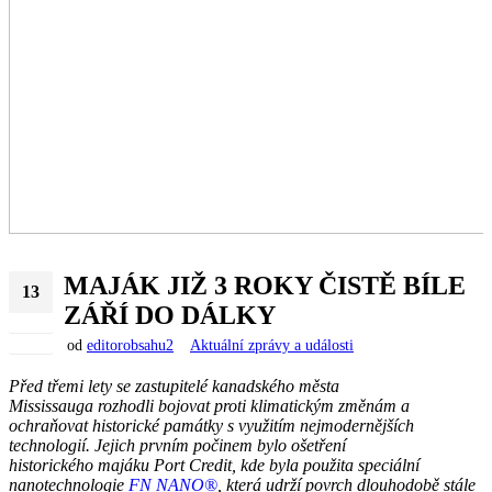
MAJÁK JIŽ 3 ROKY ČISTĚ BÍLE
13
ZÁŘÍ DO DÁLKY
Říj
2022
od
editorobsahu2
Aktuální zprávy a události
Před třemi lety se zastupitelé
kanadského města
Mississauga rozhodli bojovat proti klimatickým změnám a
ochraňovat historické památky s využitím nejmodernějších
technologií. Jejich prvním počinem bylo
ošetření
historického majáku Port Credit, kde byla použita speciální
nanotechnologie
FN NANO®
, která udrží povrch dlouhodobě stále