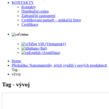
KONTAKTY
Kontakty
Distribuční centra
Zahraniční zastoupení
Certifikovaní partneři – aplikační firmy
Certifikace
Čeština
Tiếng Việt
(
Vietnamský
)
Italiano
(
Ital
)
English
(
Angličtina
)
Home
Přednáška: Nanomateriály, jejich využití v nových produktech
Tag -
vývoj
Tag - vývoj