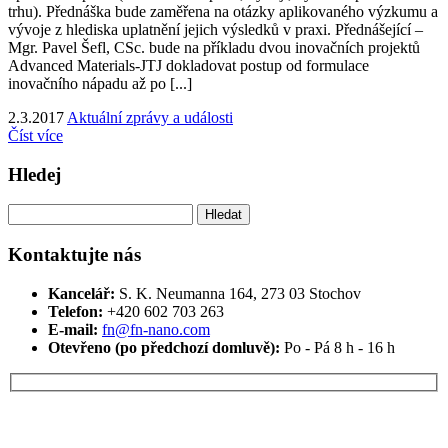
trhu). Přednáška bude zaměřena na otázky aplikovaného výzkumu a
vývoje z hlediska uplatnění jejich výsledků v praxi. Přednášející –
Mgr. Pavel Šefl, CSc. bude na příkladu dvou inovačních projektů
Advanced Materials-JTJ dokladovat postup od formulace
inovačního nápadu až po [...]
2.3.2017
Aktuální zprávy a události
Číst více
Hledej
Vyhledávání
Kontaktujte nás
Kancelář:
S. K. Neumanna 164, 273 03 Stochov
Telefon:
+420 ‭602 703 263‬
E-mail:
fn@fn-nano.com
Otevřeno (po předchozí domluvě):
Po - Pá 8 h - 16 h
Máte zájem o více informací?