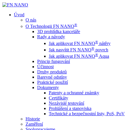
Úvod
O nás
®
O Technologii FN NANO
3D prohlídka kanceláře
Rady a návody
®
Jak aplikovat FN NANO
nátěry
®
Jak nasvítit FN NANO
povrch
®
Jak aplikovat FN NANO
Aqua
Princip fungování
Účinnost
Druhy produktů
Barevné odstíny
Praktické použití
Dokumenty
Patenty a ochranné známky
Certifikáty
Nezávislé testování
Prohlášení a stanoviska
Technické a bezpečnostní listy, PoS, PoV
Historie
Zaměření
Spolupracujeme