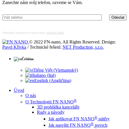
Zanechte nám svůj telefon, ozveme se Vám.
Odesláním souhlasíte se zpracováním
osobních údajů
.
© 2022 FN-nano, All Rights Reserved. Design:
Pavel Křivka
/ Technické řešení:
NET Production, s.r.o.
Čeština
Tiếng Việt
(
Vietnamský
)
Italiano
(
Ital
)
English
(
Angličtina
)
Úvod
O nás
®
O Technologii FN NANO
3D prohlídka kanceláře
Rady a návody
®
Jak aplikovat FN NANO
nátěry
®
Jak nasvítit FN NANO
povrch