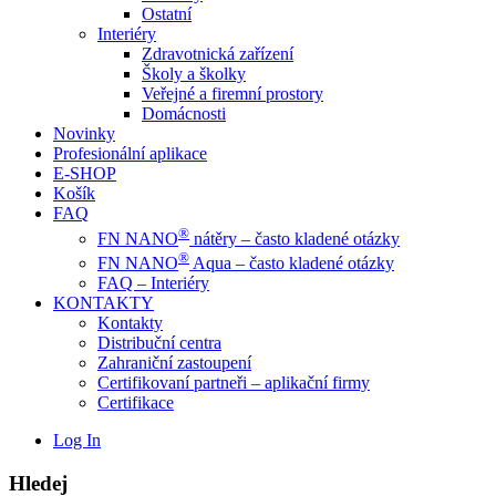
Ostatní
Interiéry
Zdravotnická zařízení
Školy a školky
Veřejné a firemní prostory
Domácnosti
Novinky
Profesionální aplikace
E-SHOP
Košík
FAQ
®
FN NANO
nátěry – často kladené otázky
®
FN NANO
Aqua – často kladené otázky
FAQ – Interiéry
KONTAKTY
Kontakty
Distribuční centra
Zahraniční zastoupení
Certifikovaní partneři – aplikační firmy
Certifikace
Log In
Hledej