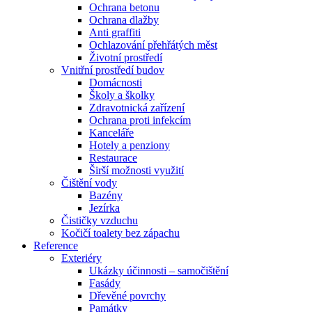
Ochrana betonu
Ochrana dlažby
Anti graffiti
Ochlazování přehřátých měst
Životní prostředí
Vnitřní prostředí budov
Domácnosti
Školy a školky
Zdravotnická zařízení
Ochrana proti infekcím
Kanceláře
Hotely a penziony
Restaurace
Širší možnosti využití
Čištění vody
Bazény
Jezírka
Čističky vzduchu
Kočičí toalety bez zápachu
Reference
Exteriéry
Ukázky účinnosti – samočištění
Fasády
Dřevěné povrchy
Památky