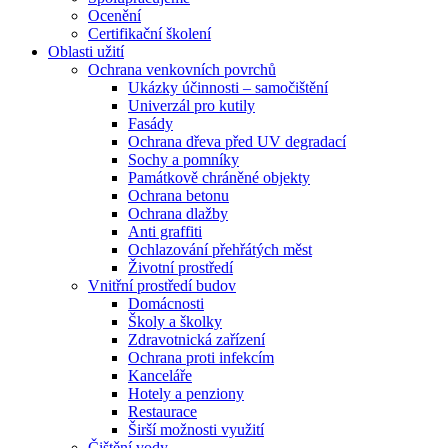
Ocenění
Certifikační školení
Oblasti užití
Ochrana venkovních povrchů
Ukázky účinnosti – samočištění
Univerzál pro kutily
Fasády
Ochrana dřeva před UV degradací
Sochy a pomníky
Památkově chráněné objekty
Ochrana betonu
Ochrana dlažby
Anti graffiti
Ochlazování přehřátých měst
Životní prostředí
Vnitřní prostředí budov
Domácnosti
Školy a školky
Zdravotnická zařízení
Ochrana proti infekcím
Kanceláře
Hotely a penziony
Restaurace
Širší možnosti využití
Čištění vody