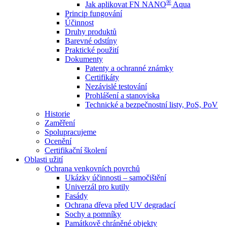
®
Jak aplikovat FN NANO
Aqua
Princip fungování
Účinnost
Druhy produktů
Barevné odstíny
Praktické použití
Dokumenty
Patenty a ochranné známky
Certifikáty
Nezávislé testování
Prohlášení a stanoviska
Technické a bezpečnostní listy, PoS, PoV
Historie
Zaměření
Spolupracujeme
Ocenění
Certifikační školení
Oblasti užití
Ochrana venkovních povrchů
Ukázky účinnosti – samočištění
Univerzál pro kutily
Fasády
Ochrana dřeva před UV degradací
Sochy a pomníky
Památkově chráněné objekty