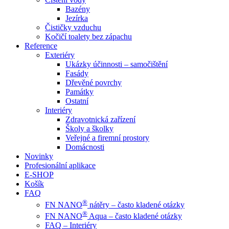
Bazény
Jezírka
Čističky vzduchu
Kočičí toalety bez zápachu
Reference
Exteriéry
Ukázky účinnosti – samočištění
Fasády
Dřevěné povrchy
Památky
Ostatní
Interiéry
Zdravotnická zařízení
Školy a školky
Veřejné a firemní prostory
Domácnosti
Novinky
Profesionální aplikace
E-SHOP
Košík
FAQ
®
FN NANO
nátěry – často kladené otázky
®
FN NANO
Aqua – často kladené otázky
FAQ – Interiéry