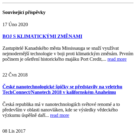
Související
příspěvky
17
Úno
2020
BOJ S KLIMATICKÝMI ZMĚNAMI
Zastupitelé Kanadského města Mississauga se snaží využívat
nejmodernější technologie v boji proti klimatickým změnám. Prvním
počinem je ošetření historického majáku Port Credit,...
read more
22
Čvn
2018
České nanotechnologické špičky se představily na veletrhu
TechConnect/Nanotech 2018 v kalifornském Anaheimu
Česká republika má v nanotechnologiích světové renomé a to
především v oblasti nanovláken, kde se výsledky vědeckého
výzkumu úspěšně daří...
read more
08
Lis
2017