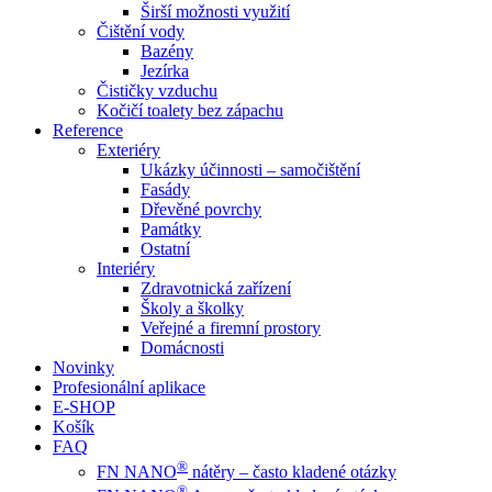
Širší možnosti využití
Čištění vody
Bazény
Jezírka
Čističky vzduchu
Kočičí toalety bez zápachu
Reference
Exteriéry
Ukázky účinnosti – samočištění
Fasády
Dřevěné povrchy
Památky
Ostatní
Interiéry
Zdravotnická zařízení
Školy a školky
Veřejné a firemní prostory
Domácnosti
Novinky
Profesionální aplikace
E-SHOP
Košík
FAQ
®
FN NANO
nátěry – často kladené otázky
®