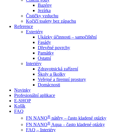
Bazény
Jezírka
Čističky vzduchu
Kočičí toalety bez zápachu
Reference
Exteriéry
Ukázky účinnosti – samočištění
Fasády
Dřevěné povrchy
Památky
Ostatní
Interiéry
Zdravotnická zařízení
Školy a školky
Veřejné a firemní prostory
Domácnosti
Novinky
Profesionální aplikace
E-SHOP
Košík
FAQ
®
FN NANO
nátěry – často kladené otázky
®
FN NANO
Aqua – často kladené otázky
FAQ – Interiéry