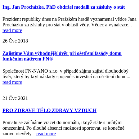
Ing. Jan Procházka, PhD obdržel medaili za zásluhy o stát
Prezident republiky dnes na Pražském hradě vyznamenal vědce Jana
Procházku za zásluhy pro stát v oblasti vědy. Vědec a vynálezce...
read more
26
Čvc
2018
Zajistíme Vám výhodnější úvěr při ošetření fasády domu
funkčním nátěrem FN®
Společnost FN-NANO s.r.o. v případě zájmu zajistí dlouhodobý
úvěr, který by kryl náklady spojené s investicí na ošetření domu...
read more
21
Čvc
2021
PRO ZDRAVÉ TĚLO ZDRAVÝ VZDUCH
Pomalu se začínáme vracet do normálu, ikdyž stále s určitými
omezeními. Po dlouhé absenci možnosti sportovat, se konečně
znovu otevřely...
read more