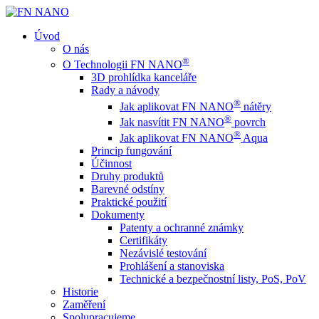
Úvod
O nás
®
O Technologii FN NANO
3D prohlídka kanceláře
Rady a návody
®
Jak aplikovat FN NANO
nátěry
®
Jak nasvítit FN NANO
povrch
®
Jak aplikovat FN NANO
Aqua
Princip fungování
Účinnost
Druhy produktů
Barevné odstíny
Praktické použití
Dokumenty
Patenty a ochranné známky
Certifikáty
Nezávislé testování
Prohlášení a stanoviska
Technické a bezpečnostní listy, PoS, PoV
Historie
Zaměření
Spolupracujeme