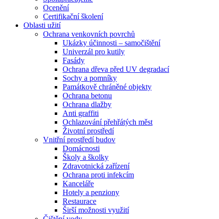
Ocenění
Certifikační školení
Oblasti užití
Ochrana venkovních povrchů
Ukázky účinnosti – samočištění
Univerzál pro kutily
Fasády
Ochrana dřeva před UV degradací
Sochy a pomníky
Památkově chráněné objekty
Ochrana betonu
Ochrana dlažby
Anti graffiti
Ochlazování přehřátých měst
Životní prostředí
Vnitřní prostředí budov
Domácnosti
Školy a školky
Zdravotnická zařízení
Ochrana proti infekcím
Kanceláře
Hotely a penziony
Restaurace
Širší možnosti využití
Čištění vody