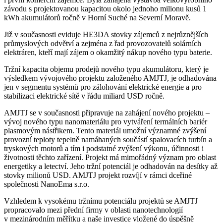
závodu s projektovanou kapacitou okolo jednoho milionu kusů 1
kWh akumulátorů ročně v Horní Suché na Severní Moravě.
Již v současnosti eviduje HE3DA stovky zájemců z nejrůznějších
průmyslových odvětví a zejména z řad provozovatelů solárních
elektráren, kteří mají zájem o okamžitý nákup nového typu baterie.
Tržní kapacita objemu prodejů nového typu akumulátoru, který je
výsledkem vývojového projektu založeného AMJTJ, je odhadována
jen v segmentu systémů pro zálohování elektrické energie a pro
stabilizaci elektrické sítě v řádu miliard USD ročně.
AMJTJ se v současnosti připravuje na zahájení nového projektu –
vývoj nového typu nanomateriálu pro vytváření termálních bariér
plasmovým nástřikem. Tento materiál umožní významné zvýšení
provozní teploty tepelně namáhaných součástí spalovacích turbín a
tryskových motorů a tím i podstatné zvýšení výkonu, účinnosti i
životnosti těchto zařízení. Projekt má mimořádný význam pro oblast
energetiky a letectví. Jeho tržní potenciál je odhadován na desítky až
stovky milionů USD. AMJTJ projekt rozvíjí v rámci dceřiné
společnosti NanoEma s.r.o.
Vzhledem k vysokému tržnímu potenciálu projektů se AMJTJ
propracovalo mezi přední firmy v oblasti nanotechnologií
v mezinárodním měřítku a naše investice vložené do úspěšně