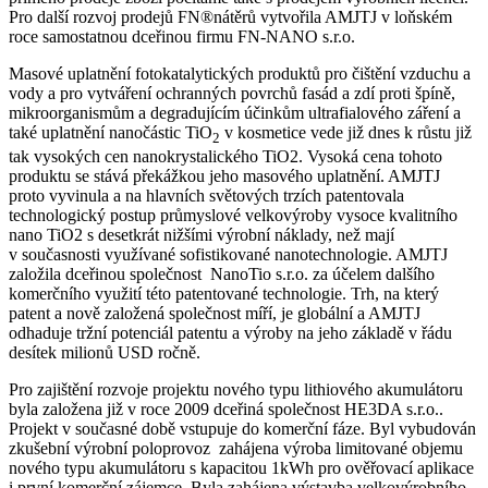
Pro další rozvoj prodejů FN®nátěrů vytvořila AMJTJ v loňském
roce samostatnou dceřinou firmu FN-NANO s.r.o.
Masové uplatnění fotokatalytických produktů pro čištění vzduchu a
vody a pro vytváření ochranných povrchů fasád a zdí proti špíně,
mikroorganismům a degradujícím účinkům ultrafialového záření a
také uplatnění nanočástic TiO
v kosmetice vede již dnes k růstu již
2
tak vysokých cen nanokrystalického TiO2. Vysoká cena tohoto
produktu se stává překážkou jeho masového uplatnění. AMJTJ
proto vyvinula a na hlavních světových trzích patentovala
technologický postup průmyslové velkovýroby vysoce kvalitního
nano TiO2 s desetkrát nižšími výrobní náklady, než mají
v současnosti využívané sofistikované nanotechnologie. AMJTJ
založila dceřinou společnost NanoTio s.r.o. za účelem dalšího
komerčního využití této patentované technologie. Trh, na který
patent a nově založená společnost míří, je globální a AMJTJ
odhaduje tržní potenciál patentu a výroby na jeho základě v řádu
desítek milionů USD ročně.
Pro zajištění rozvoje projektu nového typu lithiového akumulátoru
byla založena již v roce 2009 dceřiná společnost HE3DA s.r.o..
Projekt v současné době vstupuje do komerční fáze. Byl vybudován
zkušební výrobní poloprovoz zahájena výroba limitované objemu
nového typu akumulátoru s kapacitou 1kWh pro ověřovací aplikace
i první komerční zájemce. Byla zahájena výstavba velkovýrobního