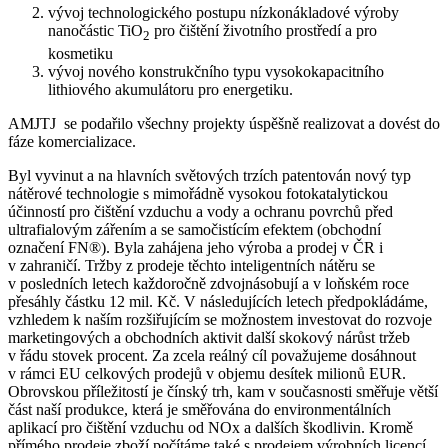
vývoj technologického postupu nízkonákladové výroby
nanočástic TiO
pro čištění životního prostředí a pro
2
kosmetiku
vývoj nového konstrukčního typu vysokokapacitního
lithiového akumulátoru pro energetiku.
AMJTJ se podařilo všechny projekty úspěšně realizovat a dovést do
fáze komercializace.
Byl vyvinut a na hlavních světových trzích patentován nový typ
nátěrové technologie s mimořádně vysokou fotokatalytickou
účinností pro čištění vzduchu a vody a ochranu povrchů před
ultrafialovým zářením a se samočistícím efektem (obchodní
označení FN®). Byla zahájena jeho výroba a prodej v ČR i
v zahraničí. Tržby z prodeje těchto inteligentních nátěru se
v posledních letech každoročně zdvojnásobují a v loňském roce
přesáhly částku 12 mil. Kč. V následujících letech předpokládáme,
vzhledem k naším rozšiřujícím se možnostem investovat do rozvoje
marketingových a obchodních aktivit další skokový nárůst tržeb
v řádu stovek procent. Za zcela reálný cíl považujeme dosáhnout
v rámci EU celkových prodejů v objemu desítek milionů EUR.
Obrovskou příležitostí je čínský trh, kam v současnosti směřuje větší
část naší produkce, která je směřována do environmentálních
aplikací pro čištění vzduchu od NOx a dalších škodlivin. Kromě
přímého prodeje zboží počítáme také s prodejem výrobních licencí.