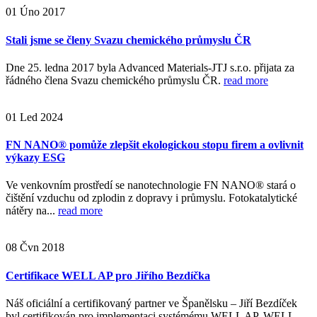
01
Úno
2017
Stali jsme se členy Svazu chemického průmyslu ČR
Dne 25. ledna 2017 byla Advanced Materials-JTJ s.r.o. přijata za
řádného člena Svazu chemického průmyslu ČR.
read more
01
Led
2024
FN NANO® pomůže zlepšit ekologickou stopu firem a ovlivnit
výkazy ESG
Ve venkovním prostředí se nanotechnologie FN NANO® stará o
čištění vzduchu od zplodin z dopravy i průmyslu. Fotokatalytické
nátěry na...
read more
08
Čvn
2018
Certifikace WELL AP pro Jiřího Bezdíčka
Náš oficiální a certifikovaný partner ve Španělsku – Jiří Bezdíček
byl certifikován pro implementaci systémému WELL AP. WELL