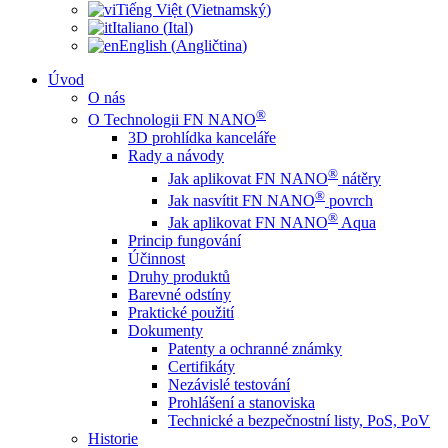
Tiếng Việt
(
Vietnamský
)
Italiano
(
Ital
)
English
(
Angličtina
)
Úvod
O nás
®
O Technologii FN NANO
3D prohlídka kanceláře
Rady a návody
®
Jak aplikovat FN NANO
nátěry
®
Jak nasvítit FN NANO
povrch
®
Jak aplikovat FN NANO
Aqua
Princip fungování
Účinnost
Druhy produktů
Barevné odstíny
Praktické použití
Dokumenty
Patenty a ochranné známky
Certifikáty
Nezávislé testování
Prohlášení a stanoviska
Technické a bezpečnostní listy, PoS, PoV
Historie