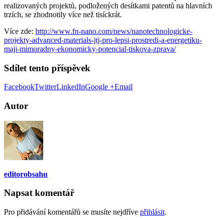
realizovaných projektů, podložených desítkami patentů na hlavních
trzích, se zhodnotily více než tisíckrát.
Více zde:
http://www.fn-nano.com/news/nanotechnologicke-
projekty-advanced-materials-jtj-pro-lepsi-prostredi-a-energetiku-
maji-mimoradny-ekonomicky-potencial-tiskova-zprava/
Sdílet tento příspěvek
Facebook
Twitter
LinkedIn
Google +
Email
Autor
editorobsahu
Napsat komentář
Pro přidávání komentářů se musíte nejdříve
přihlásit
.