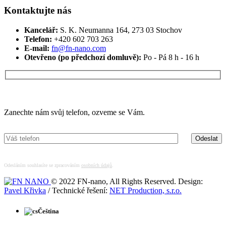
Kontaktujte nás
Kancelář:
S. K. Neumanna 164, 273 03 Stochov
Telefon:
+420 ‭602 703 263‬
E-mail:
fn@fn-nano.com
Otevřeno (po předchozí domluvě):
Po - Pá 8 h - 16 h
Máte zájem o více informací?
Zanechte nám svůj telefon, ozveme se Vám.
Odesláním souhlasíte se zpracováním
osobních údajů
.
© 2022 FN-nano, All Rights Reserved. Design:
Pavel Křivka
/ Technické řešení:
NET Production, s.r.o.
Čeština