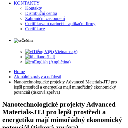
KONTAKTY
Kontakty
Distribuční centra
Zahraniční zastoupení
Certifikovaní partneři – aplikační firmy
Certifikace
Čeština
Tiếng Việt
(
Vietnamský
)
Italiano
(
Ital
)
English
(
Angličtina
)
Home
Aktuální zprávy a události
Nanotechnologické projekty Advanced Materials-JTJ pro
lepší prostředí a energetiku mají mimořádný ekonomický
potenciál (tisková zpráva)
Nanotechnologické projekty Advanced
Materials-JTJ pro lepší prostředí a
energetiku mají mimořádný ekonomický
potenciál (tisková zpráva)