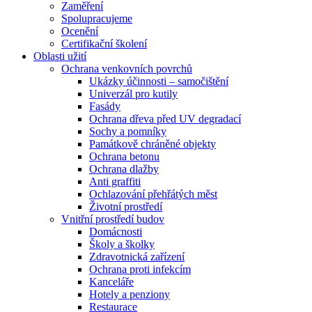
Zaměření
Spolupracujeme
Ocenění
Certifikační školení
Oblasti užití
Ochrana venkovních povrchů
Ukázky účinnosti – samočištění
Univerzál pro kutily
Fasády
Ochrana dřeva před UV degradací
Sochy a pomníky
Památkově chráněné objekty
Ochrana betonu
Ochrana dlažby
Anti graffiti
Ochlazování přehřátých měst
Životní prostředí
Vnitřní prostředí budov
Domácnosti
Školy a školky
Zdravotnická zařízení
Ochrana proti infekcím
Kanceláře
Hotely a penziony
Restaurace