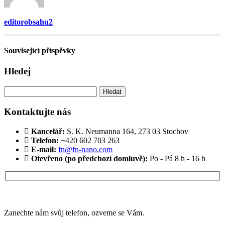
editorobsahu2
Související
příspěvky
Hledej
Vyhledávání
Kontaktujte nás
Kancelář:
S. K. Neumanna 164, 273 03 Stochov
Telefon:
+420 ‭602 703 263‬
E-mail:
fn@fn-nano.com
Otevřeno (po předchozí domluvě):
Po - Pá 8 h - 16 h
Máte zájem o více informací?
Zanechte nám svůj telefon, ozveme se Vám.