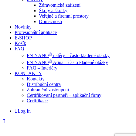
Zdravotnická zařízení
Školy a školky
Veřejné a firemní prostory
Domácnosti
Novinky
Profesionální aplikace
E-SHOP
Košík
FAQ
®
FN NANO
nátěry – často kladené otázky
®
FN NANO
Aqua – často kladené otázky
FAQ – Interiéry
KONTAKTY
Kontakty
Distribuční centra
Zahraniční zastoupení
Certifikovaní partneři – aplikační firmy
Certifikace
Log In