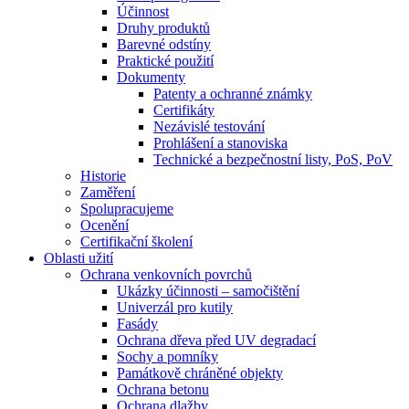
Účinnost
Druhy produktů
Barevné odstíny
Praktické použití
Dokumenty
Patenty a ochranné známky
Certifikáty
Nezávislé testování
Prohlášení a stanoviska
Technické a bezpečnostní listy, PoS, PoV
Historie
Zaměření
Spolupracujeme
Ocenění
Certifikační školení
Oblasti užití
Ochrana venkovních povrchů
Ukázky účinnosti – samočištění
Univerzál pro kutily
Fasády
Ochrana dřeva před UV degradací
Sochy a pomníky
Památkově chráněné objekty
Ochrana betonu
Ochrana dlažby