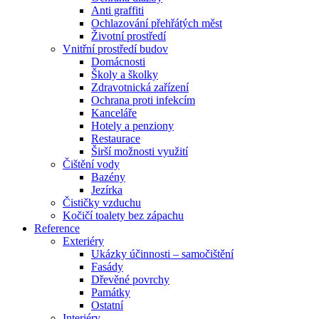
Anti graffiti
Ochlazování přehřátých měst
Životní prostředí
Vnitřní prostředí budov
Domácnosti
Školy a školky
Zdravotnická zařízení
Ochrana proti infekcím
Kanceláře
Hotely a penziony
Restaurace
Širší možnosti využití
Čištění vody
Bazény
Jezírka
Čističky vzduchu
Kočičí toalety bez zápachu
Reference
Exteriéry
Ukázky účinnosti – samočištění
Fasády
Dřevěné povrchy
Památky
Ostatní
Interiéry