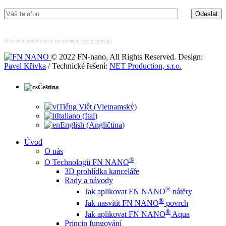
Odesláním souhlasíte se zpracováním
osobních údajů
.
© 2022 FN-nano, All Rights Reserved. Design:
Pavel Křivka
/ Technické řešení:
NET Production, s.r.o.
Čeština
Tiếng Việt
(
Vietnamský
)
Italiano
(
Ital
)
English
(
Angličtina
)
Úvod
O nás
®
O Technologii FN NANO
3D prohlídka kanceláře
Rady a návody
®
Jak aplikovat FN NANO
nátěry
®
Jak nasvítit FN NANO
povrch
®
Jak aplikovat FN NANO
Aqua
Princip fungování