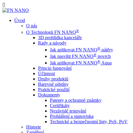
Úvod
O nás
®
O Technologii FN NANO
3D prohlídka kanceláře
Rady a návody
®
Jak aplikovat FN NANO
nátěry
®
Jak nasvítit FN NANO
povrch
®
Jak aplikovat FN NANO
Aqua
Princip fungování
Účinnost
Druhy produktů
Barevné odstíny
Praktické použití
Dokumenty
Patenty a ochranné známky
Certifikáty
Nezávislé testování
Prohlášení a stanoviska
Technické a bezpečnostní listy, PoS, PoV
Historie
Zaměření