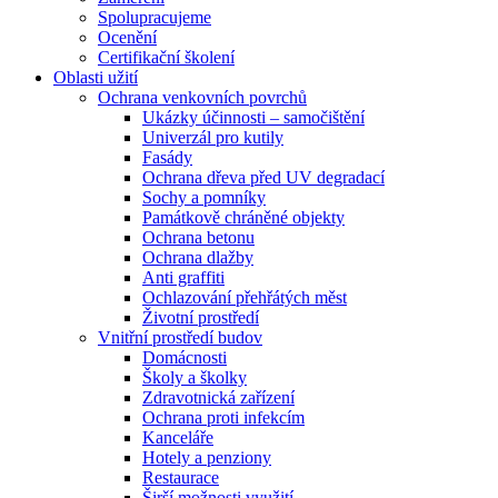
Spolupracujeme
Ocenění
Certifikační školení
Oblasti užití
Ochrana venkovních povrchů
Ukázky účinnosti – samočištění
Univerzál pro kutily
Fasády
Ochrana dřeva před UV degradací
Sochy a pomníky
Památkově chráněné objekty
Ochrana betonu
Ochrana dlažby
Anti graffiti
Ochlazování přehřátých měst
Životní prostředí
Vnitřní prostředí budov
Domácnosti
Školy a školky
Zdravotnická zařízení
Ochrana proti infekcím
Kanceláře
Hotely a penziony
Restaurace
Širší možnosti využití