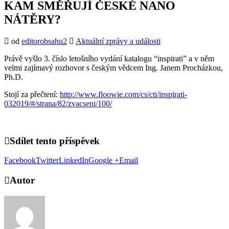
KAM SMĚŘUJÍ ČESKÉ NANO
NÁTĚRY?
od
editorobsahu2
Aktuální zprávy a události
Právě vyšlo 3. číslo letošního vydání katalogu “inspirati” a v něm
velmi zajímavý rozhovor s českým vědcem Ing. Janem Procházkou,
Ph.D.
Stojí za přečtení:
http://www.floowie.com/cs/cti/inspirati-
032019/#/strana/82/zvacseni/100/
Sdílet tento příspěvek
Facebook
Twitter
LinkedIn
Google +
Email
Autor