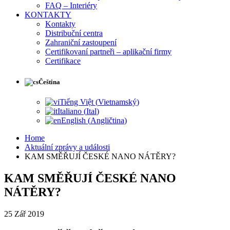
FAQ – Interiéry
KONTAKTY
Kontakty
Distribuční centra
Zahraniční zastoupení
Certifikovaní partneři – aplikační firmy
Certifikace
Čeština
Tiếng Việt
(
Vietnamský
)
Italiano
(
Ital
)
English
(
Angličtina
)
Home
Aktuální zprávy a události
KAM SMĚŘUJÍ ČESKÉ NANO NÁTĚRY?
KAM SMĚŘUJÍ ČESKÉ NANO
NÁTĚRY?
25
Zář
2019