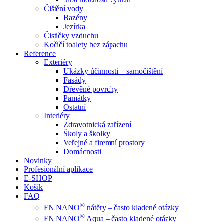
Čištění vody
Bazény
Jezírka
Čističky vzduchu
Kočičí toalety bez zápachu
Reference
Exteriéry
Ukázky účinnosti – samočištění
Fasády
Dřevěné povrchy
Památky
Ostatní
Interiéry
Zdravotnická zařízení
Školy a školky
Veřejné a firemní prostory
Domácnosti
Novinky
Profesionální aplikace
E-SHOP
Košík
FAQ
®
FN NANO
nátěry – často kladené otázky
®
FN NANO
Aqua – často kladené otázky