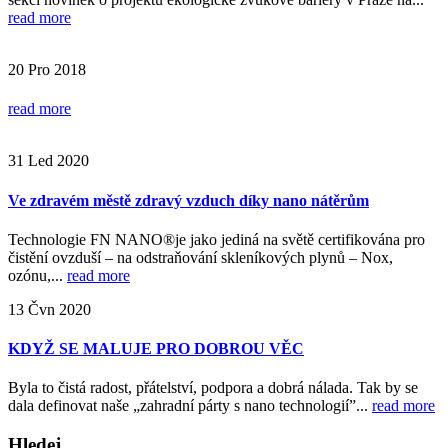
read more
20
Pro
2018
read more
31
Led
2020
Ve zdravém městě zdravý vzduch díky nano nátěrům
Technologie FN NANO®je jako jediná na světě certifikována pro
čistění ovzduší – na odstraňování skleníkových plynů – Nox,
ozónu,...
read more
13
Čvn
2020
KDYŽ SE MALUJE PRO DOBROU VĚC
Byla to čistá radost, přátelství, podpora a dobrá nálada. Tak by se
dala definovat naše „zahradní párty s nano technologií”...
read more
Hledej