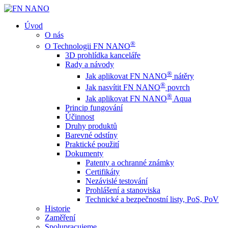
Úvod
O nás
®
O Technologii FN NANO
3D prohlídka kanceláře
Rady a návody
®
Jak aplikovat FN NANO
nátěry
®
Jak nasvítit FN NANO
povrch
®
Jak aplikovat FN NANO
Aqua
Princip fungování
Účinnost
Druhy produktů
Barevné odstíny
Praktické použití
Dokumenty
Patenty a ochranné známky
Certifikáty
Nezávislé testování
Prohlášení a stanoviska
Technické a bezpečnostní listy, PoS, PoV
Historie
Zaměření
Spolupracujeme