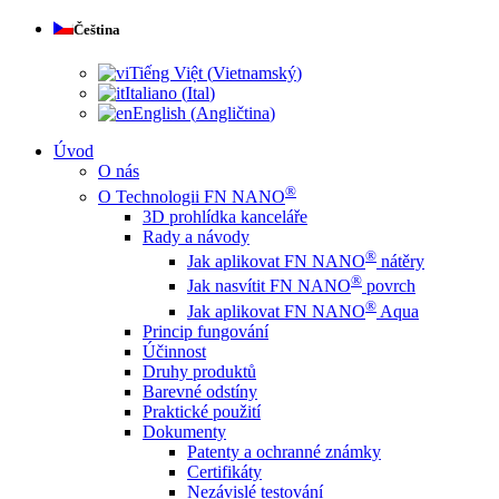
Čeština
Tiếng Việt
(
Vietnamský
)
Italiano
(
Ital
)
English
(
Angličtina
)
Úvod
O nás
®
O Technologii FN NANO
3D prohlídka kanceláře
Rady a návody
®
Jak aplikovat FN NANO
nátěry
®
Jak nasvítit FN NANO
povrch
®
Jak aplikovat FN NANO
Aqua
Princip fungování
Účinnost
Druhy produktů
Barevné odstíny
Praktické použití
Dokumenty
Patenty a ochranné známky
Certifikáty
Nezávislé testování