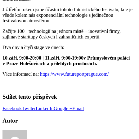
Již třetím rokem jsme účastni tohoto futuristického festivalu, kde je
všude kolem nás exponenciální technologie s jedinečnou
festivalovou atmosférou.
Zažijte 100+ technologií na jednom místě – inovativní firmy,
zajímavé starttupy českých i zahraničních expertů.
Dva dny a čtyři stage ve dnech:
10.září, 9:00-20:00 | 11.září, 9:00-19:00
v Průmyslovém paláci
v Praze Holešovicích a přilehlých prostorách.
Více informací na:
https://www.futureportprague.com/
Sdílet tento příspěvek
Facebook
Twitter
LinkedIn
Google +
Email
Autor