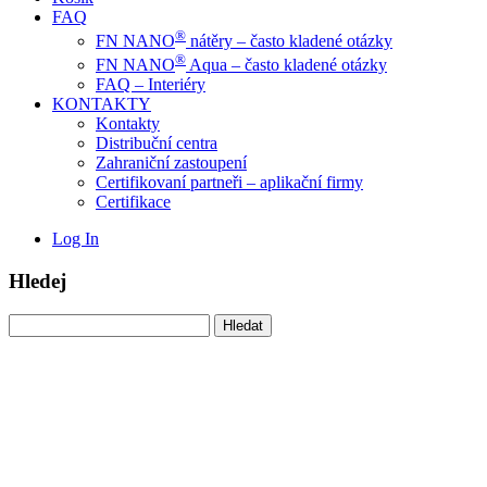
FAQ
®
FN NANO
nátěry – často kladené otázky
®
FN NANO
Aqua – často kladené otázky
FAQ – Interiéry
KONTAKTY
Kontakty
Distribuční centra
Zahraniční zastoupení
Certifikovaní partneři – aplikační firmy
Certifikace
Log In
Hledej
Vyhledávání