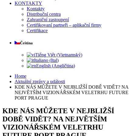
KONTAKTY
Kontakty
Distribuční centra
Zahraniční zastoupení
Certifikovaní partneři – aplikační firmy
Certifikace
Čeština
Tiếng Việt
(
Vietnamský
)
Italiano
(
Ital
)
English
(
Angličtina
)
Home
Aktuální zprávy a události
KDE NÁS MŮŽETE V NEJBLIŽŠÍ DOBĚ VIDĚT? NA
NEJVĚTŠÍM VIZIONÁŘSKÉM VELETRHU FUTURE
PORT PRAGUE
KDE NÁS MŮŽETE V NEJBLIŽŠÍ
DOBĚ VIDĚT? NA NEJVĚTŠÍM
VIZIONÁŘSKÉM VELETRHU
FUTURE PORT PRAGUE