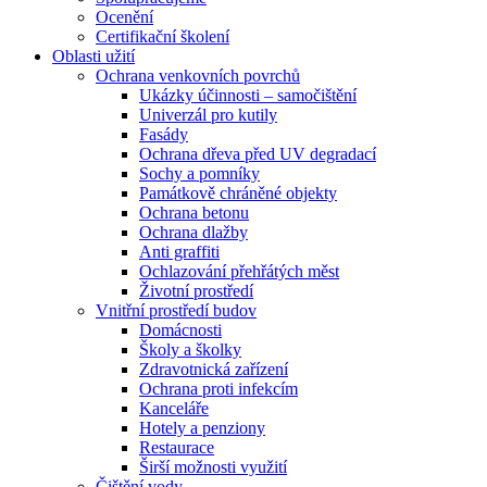
Ocenění
Certifikační školení
Oblasti užití
Ochrana venkovních povrchů
Ukázky účinnosti – samočištění
Univerzál pro kutily
Fasády
Ochrana dřeva před UV degradací
Sochy a pomníky
Památkově chráněné objekty
Ochrana betonu
Ochrana dlažby
Anti graffiti
Ochlazování přehřátých měst
Životní prostředí
Vnitřní prostředí budov
Domácnosti
Školy a školky
Zdravotnická zařízení
Ochrana proti infekcím
Kanceláře
Hotely a penziony
Restaurace
Širší možnosti využití
Čištění vody