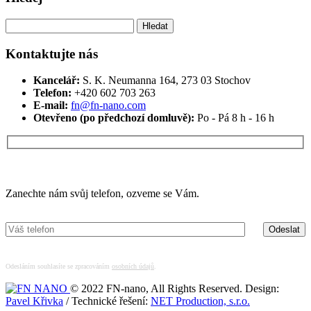
Vyhledávání
Kontaktujte nás
Kancelář:
S. K. Neumanna 164, 273 03 Stochov
Telefon:
+420 ‭602 703 263‬
E-mail:
fn@fn-nano.com
Otevřeno (po předchozí domluvě):
Po - Pá 8 h - 16 h
Máte zájem o více informací?
Zanechte nám svůj telefon, ozveme se Vám.
Odesláním souhlasíte se zpracováním
osobních údajů
.
© 2022 FN-nano, All Rights Reserved. Design:
Pavel Křivka
/ Technické řešení:
NET Production, s.r.o.