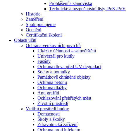
Prohlášení a stanoviska
Technické a bezpečnostní listy, PoS, PoV
Historie
Zaměření
Spolupracujeme
Ocenění
Certifikační školení
Oblasti užití
Ochrana venkovních povrchů
Ukázky účinnosti – samočištění
Univerzál pro kutily
Fasády
Ochrana dřeva před UV degradací
Sochy a pomníky
Památkově chráněné objekty
Ochrana betonu
Ochrana dlažby
Anti graffiti
Ochlazování přehřátých měst
Životní prostředí
Vnitřní prostředí budov
Domácnosti
Školy a školky
Zdravotnická zařízení
Ochrana proti infekcím