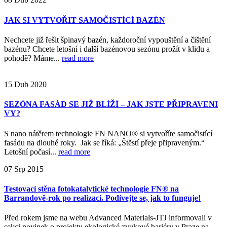
JAK SI VYTVOŘIT SAMOČISTÍCÍ BAZÉN
Nechcete již řešit špinavý bazén, každoroční vypouštění a čištění
bazénu? Chcete letošní i další bazénovou sezónu prožít v klidu a
pohodě? Máme...
read more
15
Dub
2020
SEZÓNA FASÁD SE JIŽ BLÍŽÍ – JAK JSTE PŘIPRAVENI
VY?
S nano nátěrem technologie FN NANO® si vytvoříte samočistící
fasádu na dlouhé roky. Jak se říká: „Štěstí přeje připraveným.“
Letošní počasí...
read more
07
Srp
2015
Testovací stěna fotokatalytické technologie FN® na
Barrandově-rok po realizaci. Podívejte se, jak to funguje!
Před rokem jsme na webu Advanced Materials-JTJ informovali v
sekci novinek o projektu ekologické zvukové bariéry v Praze na...