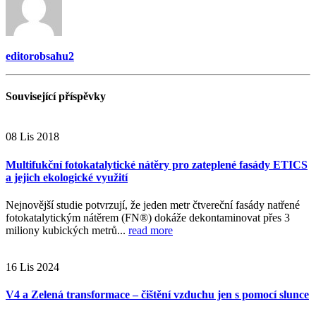
editorobsahu2
Související
příspěvky
08
Lis
2018
Multifukční fotokatalytické nátěry pro zateplené fasády ETICS
a jejich ekologické využití
Nejnovější studie potvrzují, že jeden metr čtvereční fasády natřené
fotokatalytickým nátěrem (FN®) dokáže dekontaminovat přes 3
miliony kubických metrů...
read more
16
Lis
2024
V4 a Zelená transformace – čištění vzduchu jen s pomocí slunce