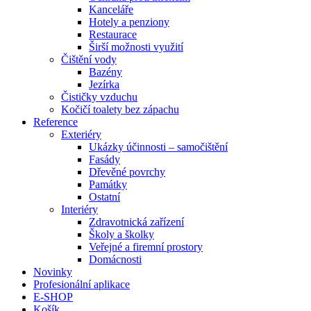
Kanceláře
Hotely a penziony
Restaurace
Širší možnosti využití
Čištění vody
Bazény
Jezírka
Čističky vzduchu
Kočičí toalety bez zápachu
Reference
Exteriéry
Ukázky účinnosti – samočištění
Fasády
Dřevěné povrchy
Památky
Ostatní
Interiéry
Zdravotnická zařízení
Školy a školky
Veřejné a firemní prostory
Domácnosti
Novinky
Profesionální aplikace
E-SHOP
Košík