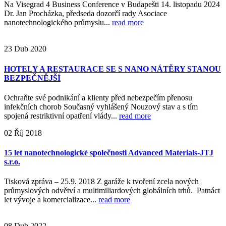
Na Visegrad 4 Business Conference v Budapešti 14. listopadu 2024
Dr. Jan Procházka, předseda dozorčí rady Asociace
nanotechnologického průmyslu...
read more
23
Dub
2020
HOTELY A RESTAURACE SE S NANO NÁTĚRY STANOU
BEZPEČNĚJŠÍ
Ochraňte své podnikání a klienty před nebezpečím přenosu
infekčních chorob Současný vyhlášený Nouzový stav a s tím
spojená restriktivní opatření vlády...
read more
02
Říj
2018
15 let nanotechnologické společnosti Advanced Materials-JTJ
s.r.o.
Tisková zpráva – 25.9. 2018 Z garáže k tvoření zcela nových
průmyslových odvětví a multimiliardových globálních trhů. Patnáct
let vývoje a komercializace...
read more
08
Dub
2022