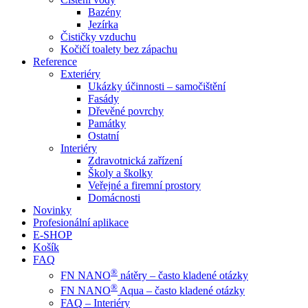
Bazény
Jezírka
Čističky vzduchu
Kočičí toalety bez zápachu
Reference
Exteriéry
Ukázky účinnosti – samočištění
Fasády
Dřevěné povrchy
Památky
Ostatní
Interiéry
Zdravotnická zařízení
Školy a školky
Veřejné a firemní prostory
Domácnosti
Novinky
Profesionální aplikace
E-SHOP
Košík
FAQ
®
FN NANO
nátěry – často kladené otázky
®
FN NANO
Aqua – často kladené otázky
FAQ – Interiéry