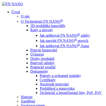
Úvod
O nás
®
O Technologii FN NANO
3D prohlídka kanceláře
Rady a návody
®
Jak aplikovat FN NANO
nátěry
®
Jak nasvítit FN NANO
povrch
®
Jak aplikovat FN NANO
Aqua
Princip fungování
Účinnost
Druhy produktů
Barevné odstíny
Praktické použití
Dokumenty
Patenty a ochranné známky
Certifikáty
Nezávislé testování
Prohlášení a stanoviska
Technické a bezpečnostní listy, PoS, PoV
Historie
Zaměření
Spolupracujeme