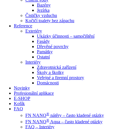
Bazény
Jezírka
Čističky vzduchu
Kočičí toalety bez zápachu
Reference
Exteriéry
Ukázky účinnosti – samočištění
Fasády
Dřevěné povrchy
Památky
Ostatní
Interiéry
Zdravotnická zařízení
Školy a školky
Veřejné a firemní prostory
Domácnosti
Novinky
Profesionální aplikace
E-SHOP
Košík
FAQ
®
FN NANO
nátěry – často kladené otázky
®
FN NANO
Aqua – často kladené otázky
FAQ – Interiéry