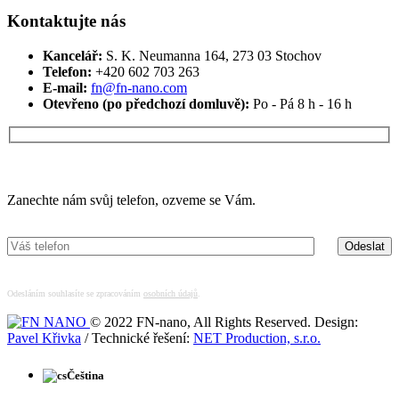
Kontaktujte nás
Kancelář:
S. K. Neumanna 164, 273 03 Stochov
Telefon:
+420 ‭602 703 263‬
E-mail:
fn@fn-nano.com
Otevřeno (po předchozí domluvě):
Po - Pá 8 h - 16 h
Máte zájem o více informací?
Zanechte nám svůj telefon, ozveme se Vám.
Odesláním souhlasíte se zpracováním
osobních údajů
.
© 2022 FN-nano, All Rights Reserved. Design:
Pavel Křivka
/ Technické řešení:
NET Production, s.r.o.
Čeština