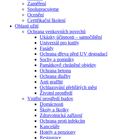
Zaměření
Spolupracujeme
Ocenění
Certifikační školení
Oblasti užití
Ochrana venkovních povrchů
Ukázky účinnosti – samočištění
Univerzál pro kutily
Fasády
Ochrana dřeva před UV degradací
Sochy a pomníky
Památkově chráněné objekty
Ochrana betonu
Ochrana dlažby
Anti graffiti
Ochlazování přehřátých měst
Životní prostředí
Vnitřní prostředí budov
Domácnosti
Školy a školky
Zdravotnická zařízení
Ochrana proti infekcím
Kanceláře
Hotely a penziony
Restaurace