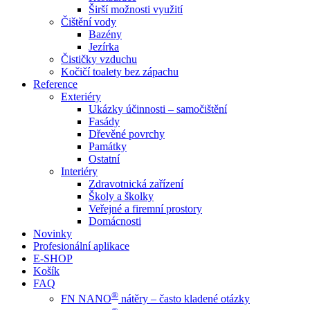
Širší možnosti využití
Čištění vody
Bazény
Jezírka
Čističky vzduchu
Kočičí toalety bez zápachu
Reference
Exteriéry
Ukázky účinnosti – samočištění
Fasády
Dřevěné povrchy
Památky
Ostatní
Interiéry
Zdravotnická zařízení
Školy a školky
Veřejné a firemní prostory
Domácnosti
Novinky
Profesionální aplikace
E-SHOP
Košík
FAQ
®
FN NANO
nátěry – často kladené otázky