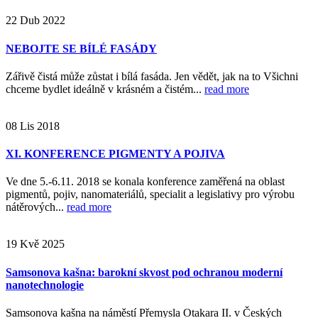
22
Dub
2022
NEBOJTE SE BÍLÉ FASÁDY
Zářivě čistá může zůstat i bílá fasáda. Jen vědět, jak na to Všichni
chceme bydlet ideálně v krásném a čistém...
read more
08
Lis
2018
XI. KONFERENCE PIGMENTY A POJIVA
Ve dne 5.-6.11. 2018 se konala konference zaměřená na oblast
pigmentů, pojiv, nanomateriálů, specialit a legislativy pro výrobu
nátěrových...
read more
19
Kvě
2025
Samsonova kašna: barokní skvost pod ochranou moderní
nanotechnologie
Samsonova kašna na náměstí Přemysla Otakara II. v Českých