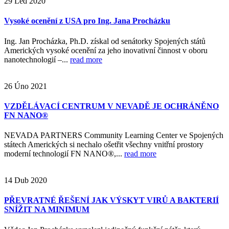
29
Led
2020
Vysoké ocenění z USA pro Ing. Jana Procházku
Ing. Jan Procházka, Ph.D. získal od senátorky Spojených států
Amerických vysoké ocenění za jeho inovativní činnost v oboru
nanotechnologií –...
read more
26
Úno
2021
VZDĚLÁVACÍ CENTRUM V NEVADĚ JE OCHRÁNĚNO
FN NANO®
NEVADA PARTNERS Community Learning Center ve Spojených
státech Amerických si nechalo ošetřit všechny vnitřní prostory
moderní technologií FN NANO®,...
read more
14
Dub
2020
PŘEVRATNÉ ŘEŠENÍ JAK VÝSKYT VIRŮ A BAKTERIÍ
SNÍŽIT NA MINIMUM