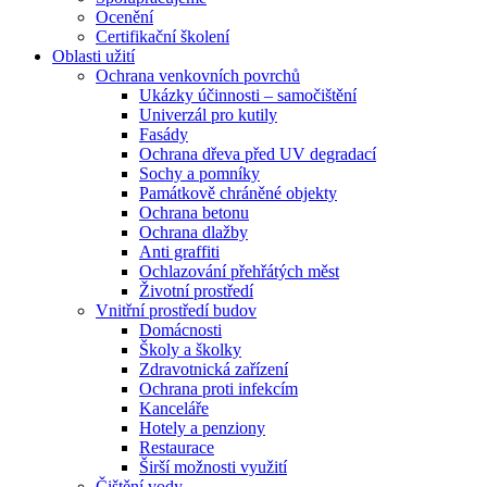
Ocenění
Certifikační školení
Oblasti užití
Ochrana venkovních povrchů
Ukázky účinnosti – samočištění
Univerzál pro kutily
Fasády
Ochrana dřeva před UV degradací
Sochy a pomníky
Památkově chráněné objekty
Ochrana betonu
Ochrana dlažby
Anti graffiti
Ochlazování přehřátých měst
Životní prostředí
Vnitřní prostředí budov
Domácnosti
Školy a školky
Zdravotnická zařízení
Ochrana proti infekcím
Kanceláře
Hotely a penziony
Restaurace
Širší možnosti využití
Čištění vody