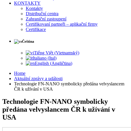
KONTAKTY
Kontakty
Distribuční centra
Zahraniční zastoupení
Certifikovaní partneři – aplikační firmy
Certifikace
Čeština
Tiếng Việt
(
Vietnamský
)
Italiano
(
Ital
)
English
(
Angličtina
)
Home
Aktuální zprávy a události
Technologie FN-NANO symbolicky předána velvyslancem
ČR k užívání v USA
Technologie FN-NANO symbolicky
předána velvyslancem ČR k užívání v
USA