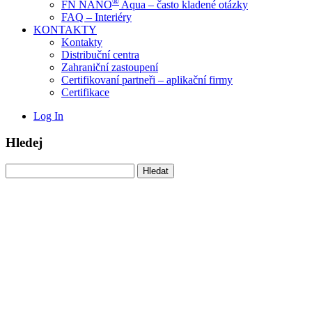
®
FN NANO
Aqua – často kladené otázky
FAQ – Interiéry
KONTAKTY
Kontakty
Distribuční centra
Zahraniční zastoupení
Certifikovaní partneři – aplikační firmy
Certifikace
Log In
Hledej
Vyhledávání