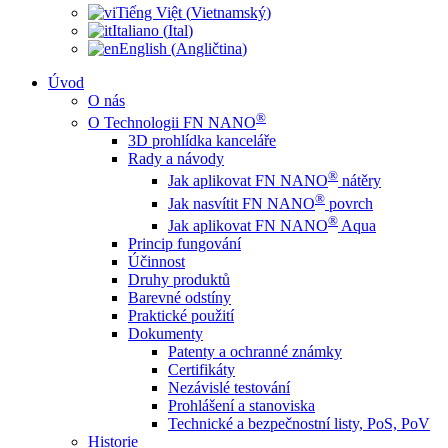
Tiếng Việt
(
Vietnamský
)
Italiano
(
Ital
)
English
(
Angličtina
)
Úvod
O nás
®
O Technologii FN NANO
3D prohlídka kanceláře
Rady a návody
®
Jak aplikovat FN NANO
nátěry
®
Jak nasvítit FN NANO
povrch
®
Jak aplikovat FN NANO
Aqua
Princip fungování
Účinnost
Druhy produktů
Barevné odstíny
Praktické použití
Dokumenty
Patenty a ochranné známky
Certifikáty
Nezávislé testování
Prohlášení a stanoviska
Technické a bezpečnostní listy, PoS, PoV
Historie