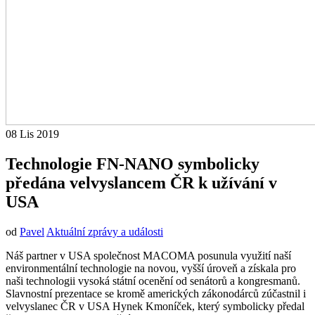
08
Lis
2019
Technologie FN-NANO symbolicky
předána velvyslancem ČR k užívání v
USA
od
Pavel
Aktuální zprávy a události
Náš partner v USA společnost MACOMA posunula využití naší
environmentální technologie na novou, vyšší úroveň a získala pro
naši technologii vysoká státní oceněn
í od senátorů a kongresmanů.
Slavnostní prezentace se kromě amerických zákonodárců zúčastnil i
velvyslanec ČR v USA Hynek Kmoníček, který symbolicky předal