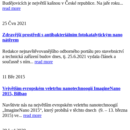
Budějovicích je největší kašnou v České republice. Na jaře roku...
read more
25
Čvn
2021
Zdravější prostředí s antibakteriálním fotokatalytickým nano
nátěrem
Redakce nejnavštěvovanějšího odborného portálu pro stavebnictví
a technická zařízení budov dnes, tj. 25.6.2021 vydala článek a
současně s ním...
read more
11
Bře
2015
Vejvětším evropském veletrhu nanotechnoogií ImagineNano
2015, Bilbao
Navštivte nás na největším evropském veletrhu nanotechnoogií
„ImagineNano 2015“, který probíhá v těchto dnech (9. – 13. března
2015) ve...
read more