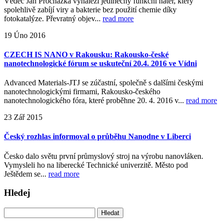
Vědec Jan Procházka vynalezl jedinečný funkční nátěr, který
spolehlivě zabíjí viry a bakterie bez použití chemie díky
fotokatalýze. Převratný objev...
read more
19
Úno
2016
CZECH IS NANO v Rakousku: Rakousko-české
nanotechnologické fórum se uskuteční 20.4. 2016 ve Vídni
Advanced Materials-JTJ se zúčastní, společně s dalšími českými
nanotechnologickými firmami, Rakousko-českého
nanotechnologického fóra, které proběhne 20. 4. 2016 v...
read more
23
Zář
2015
Český rozhlas informoval o průběhu Nanodne v Liberci
Česko dalo světu první průmyslový stroj na výrobu nanovláken.
Vymysleli ho na liberecké Technické univerzitě. Město pod
Ještědem se...
read more
Hledej
Vyhledávání