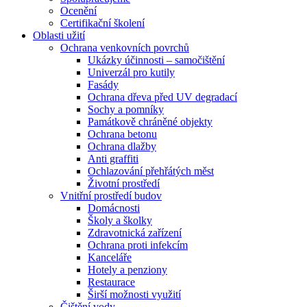
Ocenění
Certifikační školení
Oblasti užití
Ochrana venkovních povrchů
Ukázky účinnosti – samočištění
Univerzál pro kutily
Fasády
Ochrana dřeva před UV degradací
Sochy a pomníky
Památkově chráněné objekty
Ochrana betonu
Ochrana dlažby
Anti graffiti
Ochlazování přehřátých měst
Životní prostředí
Vnitřní prostředí budov
Domácnosti
Školy a školky
Zdravotnická zařízení
Ochrana proti infekcím
Kanceláře
Hotely a penziony
Restaurace
Širší možnosti využití
Čištění vody