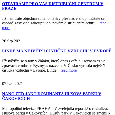
OTEVÍRÁME PRO VÁS DISTRIBUČNÍ CENTRUM V
PRAZE
Již nemusíte objednávat nano nátěry přes náš e-shop, můžete se
osobně zastavit a zakoupit je v novém distribučním centru...
read
more
26
Srp
2021
LINDE MÁ NEJVĚTŠÍ ČISTIČKU VZDUCHU V EVROPĚ
Přesvědčte se o tom v článku, který dnes zveřejnil seznam.cz ve
zprávách v rubrice Byznys s názvem: V Česku vyrostla největší
čistička vzduchu v Evropě. Linde...
read more
07
Led
2021
NANO ZEĎ JAKO DOMINANTA HUSOVA PARKU V
ČAKOVICÍCH
Metropolitní televize PRAHA TV zveřejnila reportáž o revitalizaci
Husova parku v Čakovicích. Husův park v Čakovicích se změnil k