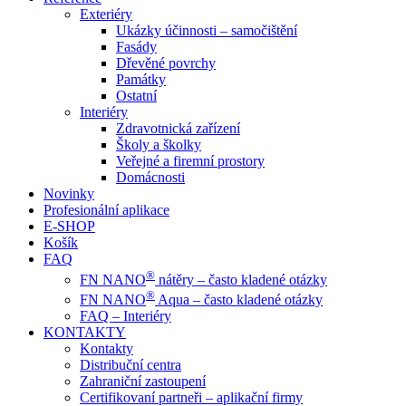
Exteriéry
Ukázky účinnosti – samočištění
Fasády
Dřevěné povrchy
Památky
Ostatní
Interiéry
Zdravotnická zařízení
Školy a školky
Veřejné a firemní prostory
Domácnosti
Novinky
Profesionální aplikace
E-SHOP
Košík
FAQ
®
FN NANO
nátěry – často kladené otázky
®
FN NANO
Aqua – často kladené otázky
FAQ – Interiéry
KONTAKTY
Kontakty
Distribuční centra
Zahraniční zastoupení
Certifikovaní partneři – aplikační firmy