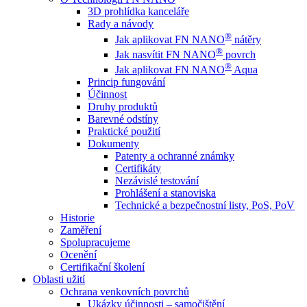
3D prohlídka kanceláře
Rady a návody
®
Jak aplikovat FN NANO
nátěry
®
Jak nasvítit FN NANO
povrch
®
Jak aplikovat FN NANO
Aqua
Princip fungování
Účinnost
Druhy produktů
Barevné odstíny
Praktické použití
Dokumenty
Patenty a ochranné známky
Certifikáty
Nezávislé testování
Prohlášení a stanoviska
Technické a bezpečnostní listy, PoS, PoV
Historie
Zaměření
Spolupracujeme
Ocenění
Certifikační školení
Oblasti užití
Ochrana venkovních povrchů
Ukázky účinnosti – samočištění