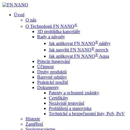
Úvod
O nás
®
O Technologii FN NANO
3D prohlídka kanceláře
Rady a návody
®
Jak aplikovat FN NANO
nátěry
®
Jak nasvítit FN NANO
povrch
®
Jak aplikovat FN NANO
Aqua
Princip fungování
Účinnost
Druhy produktů
Barevné odstíny
Praktické použití
Dokumenty
Patenty a ochranné známky
Certifikáty
Nezávislé testování
Prohlášení a stanoviska
Technické a bezpečnostní listy, PoS, PoV
Historie
Zaměření
Spolupracujeme