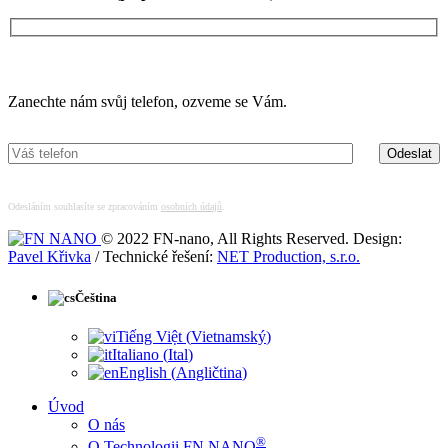
Máte zájem o více informací?
Zanechte nám svůj telefon, ozveme se Vám.
Odesláním souhlasíte se zpracováním
osobních údajů
.
© 2022 FN-nano, All Rights Reserved. Design:
Pavel Křivka
/ Technické řešení:
NET Production, s.r.o.
Čeština
Tiếng Việt
(
Vietnamský
)
Italiano
(
Ital
)
English
(
Angličtina
)
Úvod
O nás
®
O Technologii FN NANO