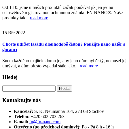
Od 1.10. jsme u našich produktů začali používat již jen jednu
celosvětově registrovanou ochrannou známku FN NANO®. Naše
produkty tak...
read more
15
Bře
2022
Chcete udržet fasádu dlouhodobě čistou? Použijte nano nátěr s
garancí
Snem každého majitele domu je, aby jeho dům byl čistý, nemusel jej
umývat, a dům přesto vypadal stále jako...
read more
Hledej
Vyhledávání
Kontaktujte nás
Kancelář:
S. K. Neumanna 164, 273 03 Stochov
Telefon:
+420 ‭602 703 263‬
E-mail:
fn@fn-nano.com
Otevřeno (po předchozí domluvě):
Po - Pá 8 h - 16 h