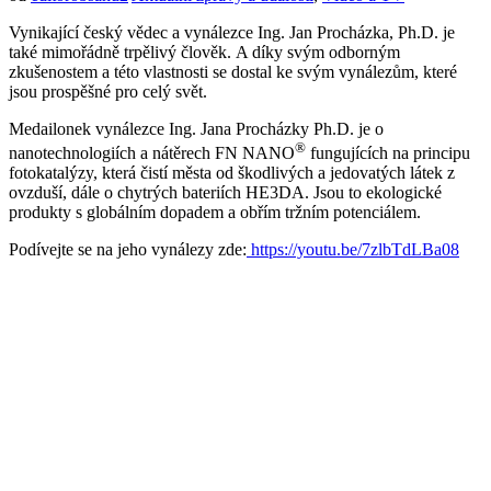
Vynikající český vědec a vynálezce Ing. Jan Procházka, Ph.D. je
také mimořádně trpělivý člověk. A díky svým odborným
zkušenostem a této vlastnosti se dostal ke svým vynálezům, které
jsou prospěšné pro celý svět.
Medailonek vynálezce Ing. Jana Procházky Ph.D. je o
®
nanotechnologiích a nátěrech FN NANO
fungujících na principu
fotokatalýzy, která čistí města od škodlivých a jedovatých látek z
ovzduší, dále o chytrých bateriích HE3DA. Jsou to ekologické
produkty s globálním dopadem a obřím tržním potenciálem.
Podívejte se na jeho vynálezy zde:
https://youtu.be/7zlbTdLBa08