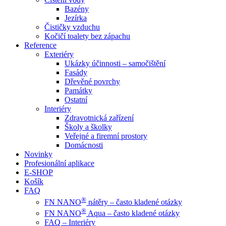
Bazény
Jezírka
Čističky vzduchu
Kočičí toalety bez zápachu
Reference
Exteriéry
Ukázky účinnosti – samočištění
Fasády
Dřevěné povrchy
Památky
Ostatní
Interiéry
Zdravotnická zařízení
Školy a školky
Veřejné a firemní prostory
Domácnosti
Novinky
Profesionální aplikace
E-SHOP
Košík
FAQ
®
FN NANO
nátěry – často kladené otázky
®
FN NANO
Aqua – často kladené otázky
FAQ – Interiéry