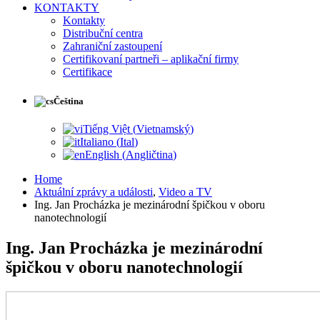
KONTAKTY
Kontakty
Distribuční centra
Zahraniční zastoupení
Certifikovaní partneři – aplikační firmy
Certifikace
Čeština
Tiếng Việt
(
Vietnamský
)
Italiano
(
Ital
)
English
(
Angličtina
)
Home
Aktuální zprávy a události
,
Video a TV
Ing. Jan Procházka je mezinárodní špičkou v oboru
nanotechnologií
Ing. Jan Procházka je mezinárodní
špičkou v oboru nanotechnologií