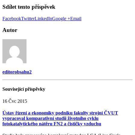
Sdílet tento příspěvek
Facebook
Twitter
LinkedIn
Google +
Email
Autor
editorobsahu2
Související
příspěvky
16
Čvc
2015
Ústav řízení a ekonomiky podniku fakulty strojní ČVUT
vypracoval komparativní studii životního cyklu
fotokatalytického nátěru FN2 a čističky vzduchu