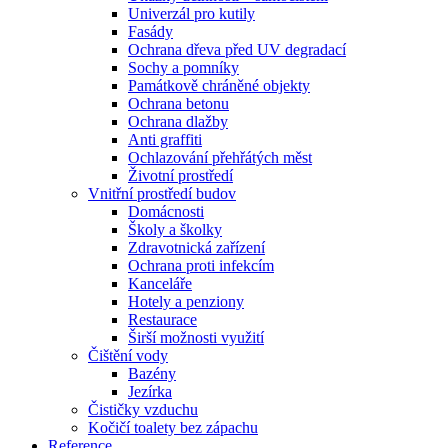
Univerzál pro kutily
Fasády
Ochrana dřeva před UV degradací
Sochy a pomníky
Památkově chráněné objekty
Ochrana betonu
Ochrana dlažby
Anti graffiti
Ochlazování přehřátých měst
Životní prostředí
Vnitřní prostředí budov
Domácnosti
Školy a školky
Zdravotnická zařízení
Ochrana proti infekcím
Kanceláře
Hotely a penziony
Restaurace
Širší možnosti využití
Čištění vody
Bazény
Jezírka
Čističky vzduchu
Kočičí toalety bez zápachu
Reference