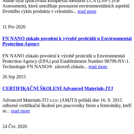
Studie byla zpracována komplexní metodou LCA (Live Cycle
Assessment), která umožňuje posouzení environmentálních aspektů
životního cyklu produktu v celostním...
read more
11
Pro
2020
FN NANO získalo povolení k výrobě pesticidů u Environmental
Protection Agency
FN NANO získalo povolení k výrobě pesticidů u Environmental
Protection Agency (EPA) pod Establishment Number 98799-NV-1.
Technologie FN NANO® zároveň získala...
read more
26
Srp
2015
CERTIFIKAČNÍ ŠKOLENÍ Advanced Materials-JTJ
Advanced Materials-JTJ s.r.o. (AMJTJ) pořádá dne 16. 9. 2015
odborné certifikační školení pro pracovníky firem a řemeslníky, kteří
se...
read more
24
Čvc
2020