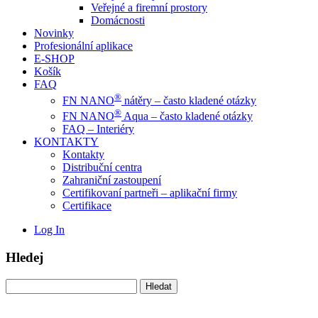
Veřejné a firemní prostory
Domácnosti
Novinky
Profesionální aplikace
E-SHOP
Košík
FAQ
®
FN NANO
nátěry – často kladené otázky
®
FN NANO
Aqua – často kladené otázky
FAQ – Interiéry
KONTAKTY
Kontakty
Distribuční centra
Zahraniční zastoupení
Certifikovaní partneři – aplikační firmy
Certifikace
Log In
Hledej
Vyhledávání