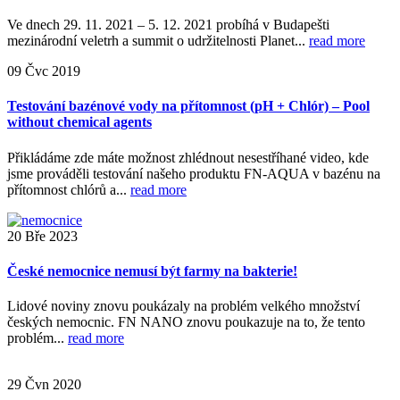
Ve dnech 29. 11. 2021 – 5. 12. 2021 probíhá v Budapešti
mezinárodní veletrh a summit o udržitelnosti Planet...
read more
09
Čvc
2019
Testování bazénové vody na přítomnost (pH + Chlór) – Pool
without chemical agents
Přikládáme zde máte možnost zhlédnout nesestříhané video, kde
jsme prováděli testování našeho produktu FN-AQUA v bazénu na
přítomnost chlórů a...
read more
20
Bře
2023
České nemocnice nemusí být farmy na bakterie!
Lidové noviny znovu poukázaly na problém velkého množství
českých nemocnic. FN NANO znovu poukazuje na to, že tento
problém...
read more
29
Čvn
2020