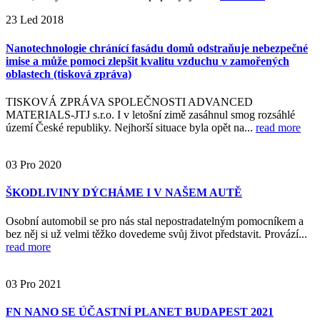
23
Led
2018
Nanotechnologie chránící fasádu domů odstraňuje nebezpečné
imise a může pomoci zlepšit kvalitu vzduchu v zamořených
oblastech (tisková zpráva)
TISKOVÁ ZPRÁVA SPOLEČNOSTI ADVANCED
MATERIALS-JTJ s.r.o. I v letošní zimě zasáhnul smog rozsáhlé
území České republiky. Nejhorší situace byla opět na...
read more
03
Pro
2020
ŠKODLIVINY DÝCHÁME I V NAŠEM AUTĚ
Osobní automobil se pro nás stal nepostradatelným pomocníkem a
bez něj si už velmi těžko dovedeme svůj život představit. Provází...
read more
03
Pro
2021
FN NANO SE ÚČASTNÍ PLANET BUDAPEST 2021