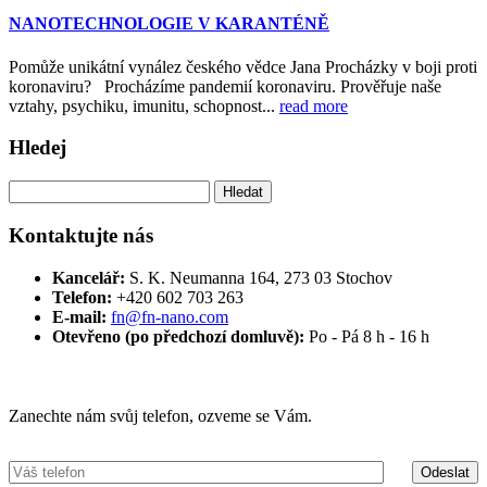
NANOTECHNOLOGIE V KARANTÉNĚ
Pomůže unikátní vynález českého vědce Jana Procházky v boji proti
koronaviru? Procházíme pandemií koronaviru. Prověřuje naše
vztahy, psychiku, imunitu, schopnost...
read more
Hledej
Vyhledávání
Kontaktujte nás
Kancelář:
S. K. Neumanna 164, 273 03 Stochov
Telefon:
+420 ‭602 703 263‬
E-mail:
fn@fn-nano.com
Otevřeno (po předchozí domluvě):
Po - Pá 8 h - 16 h
Máte zájem o více informací?
Zanechte nám svůj telefon, ozveme se Vám.