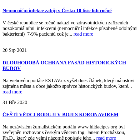
Nemocniční infekce zabijí v Česku 10 tisíc lidí ročně
V české republice se ročně nakazí ve zdravotnických zařízeních
nozokomiálními infekcemi (nemocniční infekce působené odolnými
bakteriemi) 7-9% pacientů což je...
read more
20
Srp
2021
DLOUHODOBÁ OCHRANA FASÁD HISTORICKÝCH
BUDOV
Na webovém portále ESTAV.cz vyšel dnes článek, který má oslovit
zejména města a obce jakožto správce historických budov, které...
read more
31
Bře
2020
ČEŠTÍ VĚDCI BODUJÍ V BOJI S KORONAVIREM
Na nezávislém žurnalistickém portálu www.hlidacipes.org byl
zveřejněn rozhovor s českým vědcem Ing. Janem Procházkou,
Ph.D., který zde velmi názorně popisuje jeho...
read more