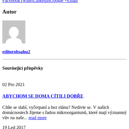
Facebook
Twitter
LinkedIn
Google +
Email
Autor
editorobsahu2
Související
příspěvky
02
Pro
2021
ABYCHOM SE DOMA CÍTILI DOBŘE
Cítíte se slabí, vyčerpaní a bez elánu? Nedivte se. V našich
domácnostech žijeme s řadou mikroorganismů, které mají významný
vliv na naše...
read more
19
Led
2017