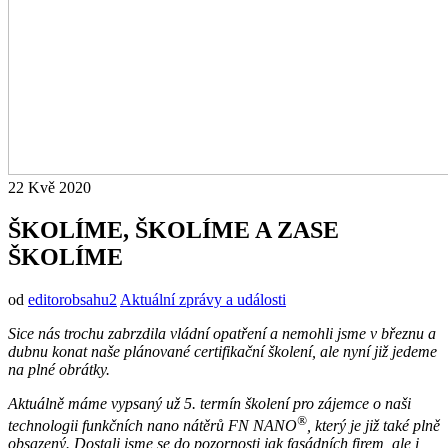
22
Kvě
2020
ŠKOLÍME, ŠKOLÍME A ZASE
ŠKOLÍME
od
editorobsahu2
Aktuální zprávy a události
Sice nás trochu zabrzdila vládní opatření a nemohli jsme v březnu a
dubnu konat naše plánované certifikační školení, ale nyní již jedeme
na plné obrátky.
Aktuálně máme vypsaný už 5. termín školení pro zájemce o naši
®
technologii funkčních nano nátěrů FN NANO
, který je již také plně
obsazený.
Dostali jsme se do pozornosti jak fasádních firem, ale i