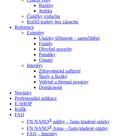
Bazény
Jezírka
Čističky vzduchu
Kočičí toalety bez zápachu
Reference
Exteriéry
Ukázky účinnosti – samočištění
Fasády
Dřevěné povrchy
Památky
Ostatní
Interiéry
Zdravotnická zařízení
Školy a školky
Veřejné a firemní prostory
Domácnosti
Novinky
Profesionální aplikace
E-SHOP
Košík
FAQ
®
FN NANO
nátěry – často kladené otázky
®
FN NANO
Aqua – často kladené otázky
FAQ – Interiéry