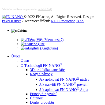
Odesláním souhlasíte se zpracováním
osobních údajů
.
© 2022 FN-nano, All Rights Reserved. Design:
Pavel Křivka
/ Technické řešení:
NET Production, s.r.o.
Čeština
Tiếng Việt
(
Vietnamský
)
Italiano
(
Ital
)
English
(
Angličtina
)
Úvod
O nás
®
O Technologii FN NANO
3D prohlídka kanceláře
Rady a návody
®
Jak aplikovat FN NANO
nátěry
®
Jak nasvítit FN NANO
povrch
®
Jak aplikovat FN NANO
Aqua
Princip fungování
Účinnost
Druhy produktů