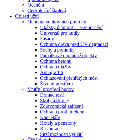
Ocenění
Certifikační školení
Oblasti užití
Ochrana venkovních povrchů
Ukázky účinnosti – samočištění
Univerzál pro kutily
Fasády
Ochrana dřeva před UV degradací
Sochy a pomníky
Památkově chráněné objekty
Ochrana betonu
Ochrana dlažby
Anti graffiti
Ochlazování přehřátých měst
Životní prostředí
Vnitřní prostředí budov
Domácnosti
Školy a školky
Zdravotnická zařízení
Ochrana proti infekcím
Kanceláře
Hotely a penziony
Restaurace
Širší možnosti využití
Čištění vody