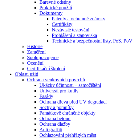
Barevné odstíny
Praktické použití
Dokumenty
Patenty a ochranné známky
Certifikáty
Nezávislé testování
Prohlášení a stanoviska
Technické a bezpečnostní listy, PoS, PoV
Historie
Zaměření
Spolupracujeme
Ocenění
Certifikační školení
Oblasti užití
Ochrana venkovních povrchů
Ukázky účinnosti – samočištění
Univerzál pro kutily
Fasády
Ochrana dřeva před UV degradací
Sochy a pomníky
Památkově chráněné objekty
Ochrana betonu
Ochrana dlažby
Anti graffiti
Ochlazování přehřátých měst