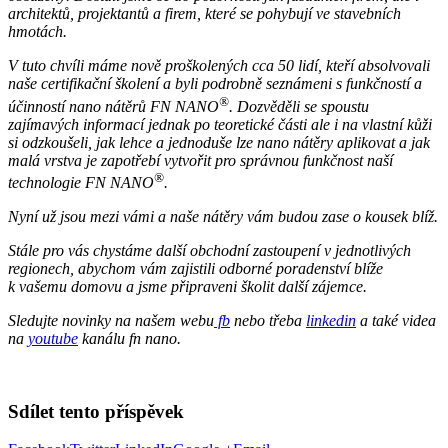
architektů, projektantů a firem, které se pohybují ve stavebních
hmotách.
V tuto chvíli máme nově proškolených cca 50 lidí, kteří absolvovali
naše certifikační školení a byli podrobně seznámeni s funkčností a
®
účinností nano nátěrů FN NANO
. Dozvěděli se spoustu
zajímavých informací jednak po teoretické části ale i na vlastní kůži
si odzkoušeli, jak lehce a jednoduše lze nano nátěry aplikovat a jak
malá vrstva je zapotřebí vytvořit pro správnou funkčnost naší
®
technologie FN NANO
.
Nyní už jsou mezi vámi a naše nátěry vám budou zase o kousek blíž.
Stále pro vás chystáme další obchodní zastoupení v jednotlivých
regionech, abychom vám zajistili odborné poradenství blíže
k vašemu domovu a jsme připraveni školit další zájemce.
Sledujte novinky na našem webu
fb
nebo třeba
linkedin
a také videa
na
youtube
kanálu fn nano.
Sdílet tento příspěvek