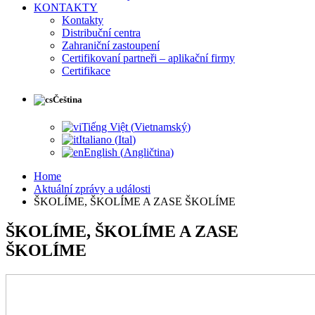
KONTAKTY
Kontakty
Distribuční centra
Zahraniční zastoupení
Certifikovaní partneři – aplikační firmy
Certifikace
Čeština
Tiếng Việt
(
Vietnamský
)
Italiano
(
Ital
)
English
(
Angličtina
)
Home
Aktuální zprávy a události
ŠKOLÍME, ŠKOLÍME A ZASE ŠKOLÍME
ŠKOLÍME, ŠKOLÍME A ZASE
ŠKOLÍME